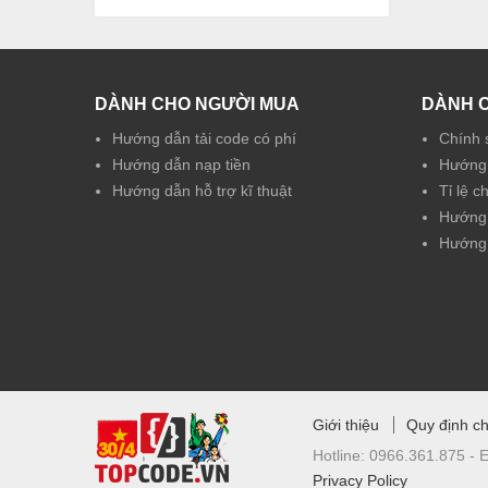
DÀNH CHO NGƯỜI MUA
DÀNH 
Hướng dẫn tải code có phí
Chính 
Hướng dẫn nạp tiền
Hướng 
Hướng dẫn hỗ trợ kĩ thuật
Tỉ lệ c
Hướng 
Hướng 
Giới thiệu
Quy định c
Hotline:
0966.361.875 -
E
Privacy Policy