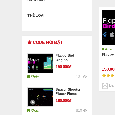
DANH MỤC
THỂ LOẠI
CODE NỔI BẬT
Khác
Flappy 
Flappy Bird -
Original
150
.000đ
150
.0
Khác
1131
Đăn
Spacer Shooter -
Flutter Flame
180
.000đ
Khác
819