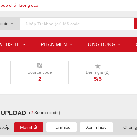
code chất lượng cao!
code
WEBSITE
PHẦN MỀM
ỨNG DỤNG
Source code
Đánh giá (
2
)
2
5/5
 UPLOAD
(
2
Source code)
p xếp