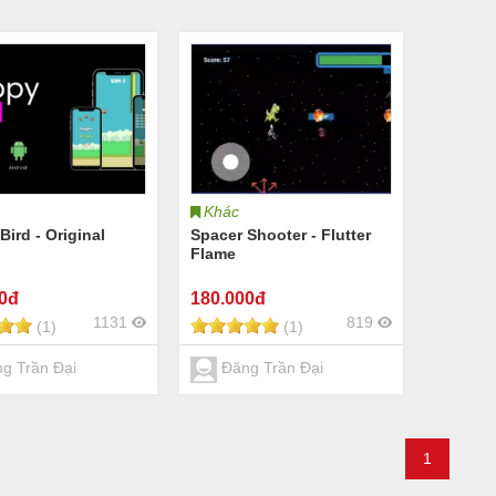
Khác
Bird - Original
Spacer Shooter - Flutter
Flame
00đ
180
.000đ
1131
819
(1)
(1)
g Trần Đại
Đăng Trần Đại
1