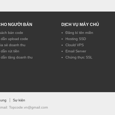
CHO NGƯỜI BÁN
DỊCH VỤ MÁY CHỦ
sách bán code
Đăng kí tên miền
dẫn upload code
Hosting SSD
hia sẻ doanh thu
Clould VPS
dẫn rút tiền
Email Server
dẫn tăng doanh thu
Chứng thực SSL
hung
Sự kiện
mail:
Topcode.vn@gmail.com