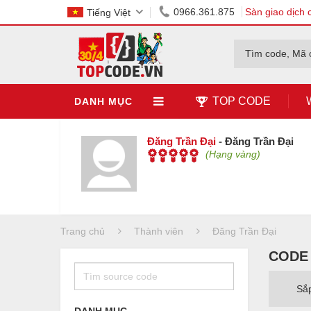
0966.361.875
Sàn giao dịch 
Tiếng Việt
Tìm code, Mã 
TOP CODE
DANH MỤC
Đăng Trần Đại
- Đăng Trần Đại
(Hạng vàng)
Trang chủ
Thành viên
Đăng Trần Đại
CODE
Sắ