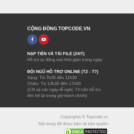
CỘNG ĐỒNG TOPCODE.VN
NẠP TIỀN VÀ TẢI FILE (24/7)
Hỗ trợ tự động mọi thời gian trong ngày
ĐỘI NGŨ HỖ TRỢ ONLINE (T2 - T7)
Sáng: Từ 7h30 đến 11h30
Chiều: Từ 13h30 đến 17h30
(CN và các ngày lễ nghỉ, TV cần hỗ trợ
liên hệ lại trong giờ hành chính)
Copyrights © Topcode.vn
Nội dung đã được bảo vệ bản quyền