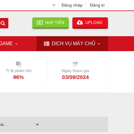
Đăng nhập
Đăng kí
NẠP TIỀN
UPLOAD
GAME
DỊCH VỤ
MÁY CHỦ
Tỉ lệ phản hồi
Ngày tham gia
96%
03/09/2024