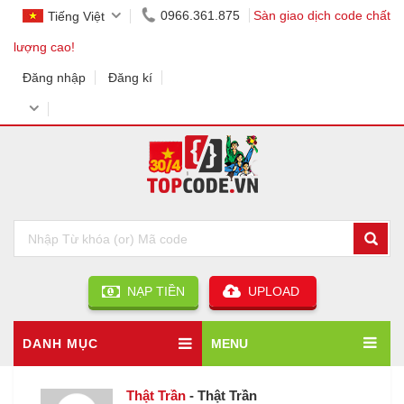
0966.361.875
Sàn giao dịch code chất
Tiếng Việt
lượng cao!
Đăng nhập
Đăng kí
NẠP TIỀN
UPLOAD
DANH MỤC
MENU
Thật Trần
- Thật Trần