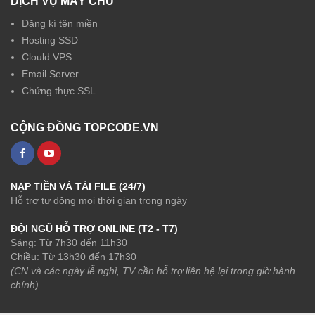
DỊCH VỤ MÁY CHỦ
Đăng kí tên miền
Hosting SSD
Clould VPS
Email Server
Chứng thực SSL
CỘNG ĐỒNG TOPCODE.VN
NẠP TIỀN VÀ TẢI FILE (24/7)
Hỗ trợ tự động mọi thời gian trong ngày
ĐỘI NGŨ HỖ TRỢ ONLINE (T2 - T7)
Sáng: Từ 7h30 đến 11h30
Chiều: Từ 13h30 đến 17h30
(CN và các ngày lễ nghỉ, TV cần hỗ trợ liên hệ lại trong giờ hành
chính)