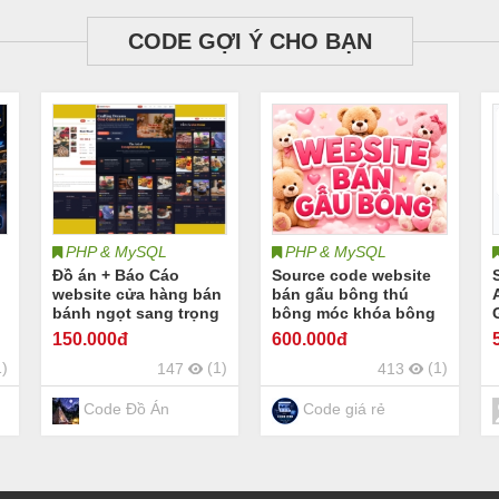
CODE GỢI Ý CHO BẠN
PHP & MySQL
PHP & MySQL
Đồ án + Báo Cáo
Source code website
website cửa hàng bán
bán gấu bông thú
bánh ngọt sang trọng
bông móc khóa bông
PHP & MYSQL đầy đủ
Share code website
O
150
.000đ
600
.000đ
chức năng quản trị và
gấu bông thú nhồi
1)
(1)
(1)
147
413
người dùng: giỏ hàng,
bông quà tặng phụ
n
đặt hàng,thêm, sửa,
kiện gối bông gấu
xóa sản phẩm (kèm
bông tỏ tình thú bông
Code Đồ Án
Code giá rẻ
báo cáo WORD 60
Full báo cáo website
trang đủ 7loại UML)
gấu bông thú bông