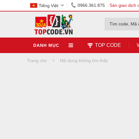
0966.361.875
Sàn giao dịch 
Tiếng Việt
Tìm code, Mã 
TOP CODE
DANH MỤC
Trang chủ
Nội dung không tìm thấy