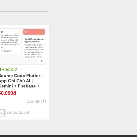
Android
Source Code Flutter -
App Ghi Chú AI |
Gemini + Firebase +
ffline | Full Tính
50
.000đ
Năng
(1)
120
satthudatinh