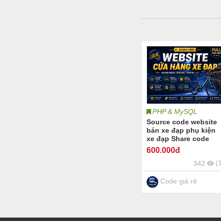
PHP & MySQL
Source code website
bán xe đạp phụ kiện
xe đạp Share code
website xe đạp thể
600
.000đ
thao xe đạp địa hình
(
342
xe đạp đường phố xe
đạp trẻ em xe đạp điệ
cùng các phụ kiện xe
Code giá rẻ
đạp