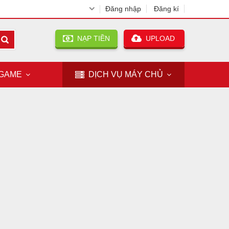
Đăng nhập
Đăng kí
NẠP TIỀN
UPLOAD
GAME
DỊCH VỤ
MÁY CHỦ