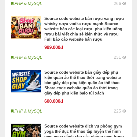
PHP & MySQL
266
Source code website bán rượu vang rượu
whisky rượu vodka rượu mạnh Source
website bán các loại rượu phụ kiện uống
rượu bài viết chia sẻ kiến thức về rượu
Full báo cáo website bán rượu
999
.000đ
PHP & MySQL
231
Source code website bán giày dép phụ
kiện quần áo thể thao thời trang website
bán giày dép phụ kiện quần áo thể thao
Share code website quần áo thời trang
giày dép phụ kiện balo túi xách
600
.000đ
PHP & MySQL
225
Source code website dịch vụ phòng gym
yoga thể dục thể thao tập luyện thể hình
gym yoga dành cho các phòng gym trung