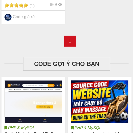
869
(1)
Code giá rẻ
1
CODE GỢI Ý CHO BẠN
PHP & MySQL
PHP & MySQL