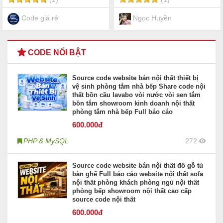
phòng bếp showroom nội
thất cao cấp source code
nội thất
Code giá rẻ
Ngọc Huyền
CODE NỔI BẬT
Source code website bán nội thất thiết bị
vệ sinh phòng tắm nhà bếp Share code nội
thất bồn cầu lavabo vòi nước vòi sen tắm
bồn tắm showroom kinh doanh nội thất
phòng tắm nhà bếp Full báo cáo
600
.000đ
PHP & MySQL
272
Source code website bán nội thất đồ gỗ tủ
bàn ghế Full báo cáo website nội thất sofa
nội thất phòng khách phòng ngủ nội thất
phòng bếp showroom nội thất cao cấp
source code nội thất
600
.000đ