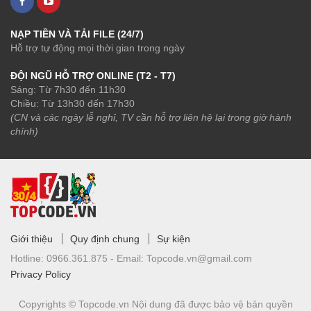
NẠP TIỀN VÀ TẢI FILE (24/7)
Hỗ trợ tự động mọi thời gian trong ngày
ĐỘI NGŨ HỖ TRỢ ONLINE (T2 - T7)
Sáng: Từ 7h30 đến 11h30
Chiều: Từ 13h30 đến 17h30
(CN và các ngày lễ nghỉ, TV cần hỗ trợ liên hệ lại trong giờ hành
chính)
Giới thiệu
Quy định chung
Sự kiện
Hotline:
0966.361.875 -
Email:
Topcode.vn@gmail.com
Privacy Policy
Copyrights © Topcode.vn
Nội dung đã được bảo vệ bản quyền