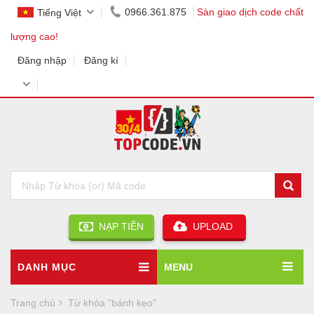
0966.361.875
Sàn giao dịch code chất
Tiếng Việt
lượng cao!
Đăng nhập
Đăng kí
NẠP TIỀN
UPLOAD
DANH MỤC
MENU
Trang chủ
Từ khóa "bánh kẹo"