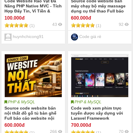
Code Website Rao Vặt Đa
Source code website bán
Năng PHP Native MVC - Tích
máy chạy bộ máy massage
Hợp Đẩy Tin, Ví Tiền &
dụng cụ thể thao Full báo
Thanh Toán QR MoMo
cáo website bán máy
100
.000đ
600
.000đ
VNPAY ZaloPay
massage máy chạy bộ ghế
43
92
(1)
(1)
massage máy rung giảm mỡ
phụ kiện thể thao
huynhchicong91
Code giá rẻ
PHP & MySQL
PHP & MySQL
Source code website bán
Code web xem phim trực
nội thất đồ gỗ tủ bàn ghế
tuyến được xây dựng với
Full báo cáo website nội
Laravel Framework
thất sofa nội thất phòng
600
.000đ
700
.000đ
khách phòng ngủ nội thất
266
70
(1)
(1)