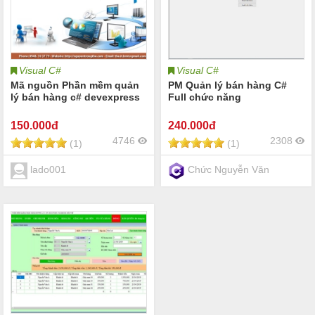
Visual C#
Visual C#
Mã nguồn Phần mềm quản
PM Quản lý bán hàng C#
lý bán hàng c# devexpress
Full chức năng
150
.000đ
240
.000đ
4746
2308
(1)
(1)
lado001
Chức Nguyễn Văn