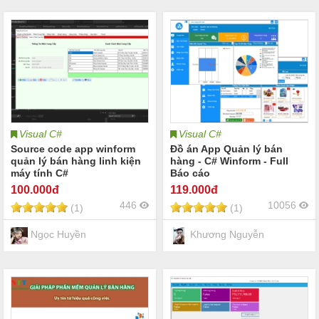
Visual C#
Visual C#
Source code app winform
Đồ án App Quản lý bán
quản lý bán hàng linh kiện
hàng - C# Winform - Full
máy tính C#
Báo cáo
100
.000đ
119
.000đ
446
10056
(1)
(1)
Ngọc Huyền
Khương Nguyễn