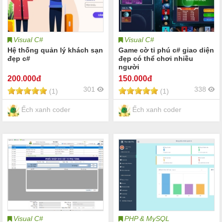
Visual C#
Visual C#
Hệ thống quản lý khách sạn
Game cờ tỉ phú c# giao diện
đẹp c#
đẹp có thể chơi nhiều
người
200
.000đ
150
.000đ
301
338
(1)
(1)
Ếch xanh coder
Ếch xanh coder
Visual C#
PHP & MySQL