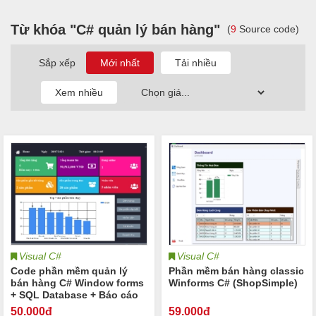
Từ khóa "C# quản lý bán hàng"
(
9
Source code)
Sắp xếp
Visual C#
Visual C#
Code phần mềm quản lý
Phần mềm bán hàng classic
bán hàng C# Window forms
Winforms C# (ShopSimple)
+ SQL Database + Báo cáo
50
.000đ
59
.000đ