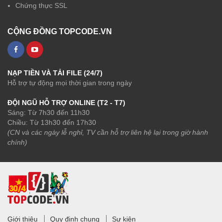
Chứng thực SSL
CỘNG ĐỒNG TOPCODE.VN
NẠP TIỀN VÀ TẢI FILE (24/7)
Hỗ trợ tự động mọi thời gian trong ngày
ĐỘI NGŨ HỖ TRỢ ONLINE (T2 - T7)
Sáng: Từ 7h30 đến 11h30
Chiều: Từ 13h30 đến 17h30
(CN và các ngày lễ nghỉ, TV cần hỗ trợ liên hệ lại trong giờ hành
chính)
Giới thiệu
Quy định chung
Sự kiện