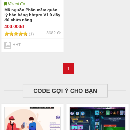
Visual C#
Mã nguồn Phần mềm quản
lý bán hàng hhtpro V1.0 đầy
đủ chức năng
400
.000đ
3682
(1)
HHT
1
CODE GỢI Ý CHO BẠN