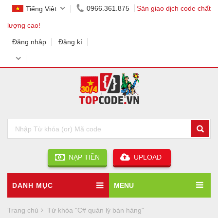
0966.361.875
Sàn giao dịch code chất
Tiếng Việt
lượng cao!
Đăng nhập
Đăng kí
NẠP TIỀN
UPLOAD
DANH MỤC
MENU
Trang chủ
Từ khóa "C# quản lý bán hàng"