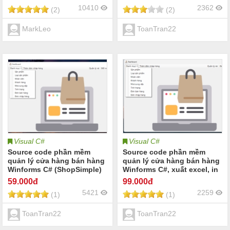
10410
2362
(2)
(2)
MarkLeo
ToanTran22
Visual C#
Visual C#
Source code phần mềm
Source code phần mềm
quản lý cửa hàng bán hàng
quản lý cửa hàng bán hàng
Winforms C# (ShopSimple)
Winforms C#, xuất excel, in
hóa đơn (ShopSimple)
59
.000đ
99
.000đ
5421
2259
(1)
(1)
ToanTran22
ToanTran22