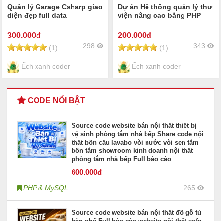
Quản lý Garage Csharp giao
Dự án Hệ thống quản lý thư
diện đẹp full data
viện nâng cao bằng PHP
300
.000đ
200
.000đ
298
343
(1)
(1)
Ếch xanh coder
Ếch xanh coder
CODE NỔI BẬT
Source code website bán nội thất thiết bị
vệ sinh phòng tắm nhà bếp Share code nội
thất bồn cầu lavabo vòi nước vòi sen tắm
bồn tắm showroom kinh doanh nội thất
phòng tắm nhà bếp Full báo cáo
600
.000đ
PHP & MySQL
265
Source code website bán nội thất đồ gỗ tủ
bàn ghế Full báo cáo website nội thất sofa