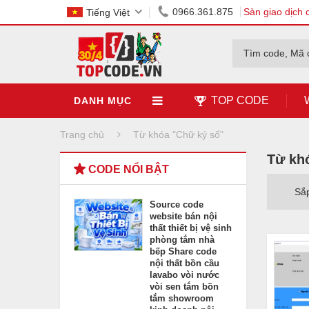
0966.361.875
Sàn giao dịch 
Tiếng Việt
Tìm code, Mã 
TOP CODE
DANH MỤC
Trang chủ
Từ khóa "Chữ ký số"
Từ kh
CODE NỔI BẬT
Sắ
Source code
website bán nội
thất thiết bị vệ sinh
phòng tắm nhà
bếp Share code
nội thất bồn cầu
lavabo vòi nước
vòi sen tắm bồn
tắm showroom