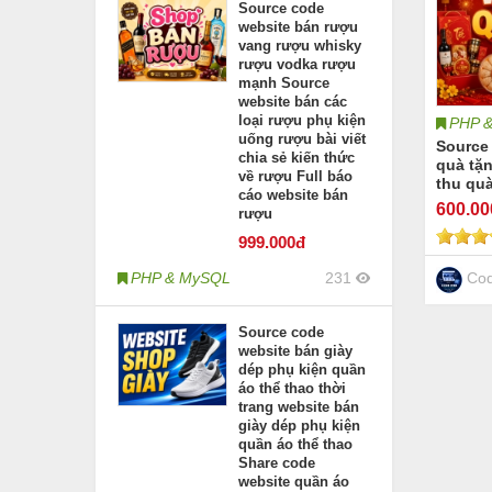
Source code
website bán rượu
vang rượu whisky
rượu vodka rượu
mạnh Source
website bán các
loại rượu phụ kiện
PHP 
uống rượu bài viết
Source
chia sẻ kiến thức
quà tặ
về rượu Full báo
thu quà
cáo website bán
đồng t
600
.0
rượu
Websit
quà tru
999
.000đ
sào nư
trùng h
Cod
PHP & MySQL
231
mộc
Source code
website bán giày
dép phụ kiện quần
áo thể thao thời
trang website bán
giày dép phụ kiện
quần áo thể thao
Share code
website quần áo