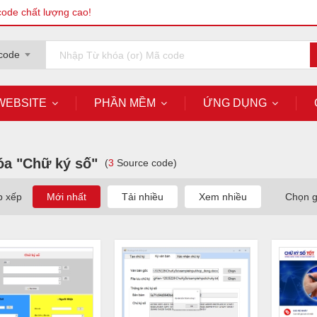
code chất lượng cao!
code
WEBSITE
PHẦN MỀM
ỨNG DỤNG
óa "Chữ ký số"
(
3
Source code)
p xếp