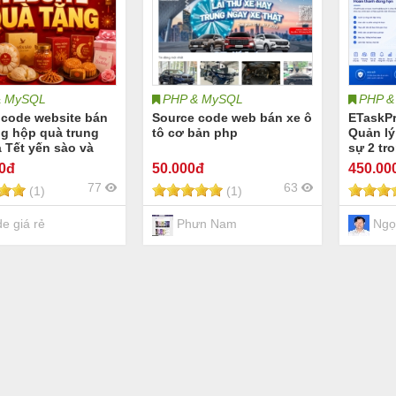
& MySQL
PHP & MySQL
PHP &
 code website bán
Source code web bán xe ô
ETaskP
ng hộp quà trung
tô cơ bản php
Quản lý
 Tết yến sào và
sự 2 tr
rùng hạ thảo
00đ
50
.000đ
450
.00
e hộp quà Tết hộp
77
63
(1)
(1)
ng thu giỏ quà yến
ớc yến tổ yến đồng
ạ thảo trà thảo
e giá rẻ
Phưn Nam
Ngọ