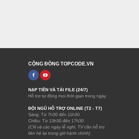
CỘNG ĐỒNG TOPCODE.VN
NẠP TIỀN VÀ TẢI FILE (24/7)
Hỗ trợ tự động mọi thời gian trong ngày
ĐỘI NGŨ HỖ TRỢ ONLINE (T2 - T7)
Sáng: Từ 7h30 đến 11h30
Chiều: Từ 13h30 đến 17h30
(CN và các ngày lễ nghỉ, TV cần hỗ trợ
liên hệ lại trong giờ hành chính)