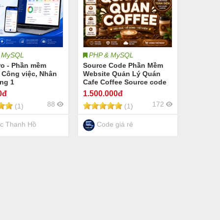
 MySQL
PHP & MySQL
ro - Phần mềm
Source Code Phần Mềm
 Công việc, Nhân
Website Quản Lý Quán
ong 1
Cafe Coffee Source code
phù hợp cho quán cafe
0đ
1.500
.000đ
Coffee trà sữa đồ uống
88
172
(1)
(1)
nước trái cây cà phê nhà
hàng quán ăn nhỏ Đặt
Bàn Đặt Món POS bán
c Thanh Hồ
Code giá rẻ
hàng coffee