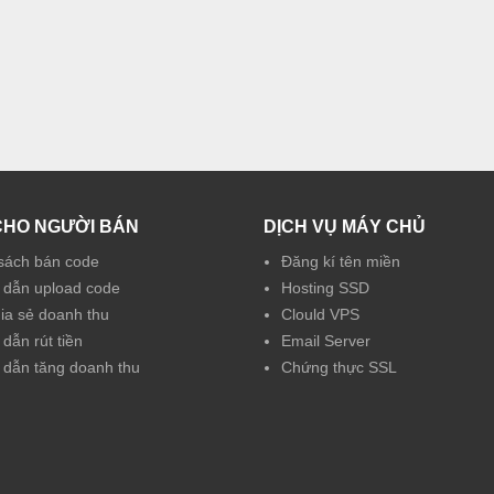
CHO NGƯỜI BÁN
DỊCH VỤ MÁY CHỦ
sách bán code
Đăng kí tên miền
dẫn upload code
Hosting SSD
hia sẻ doanh thu
Clould VPS
dẫn rút tiền
Email Server
dẫn tăng doanh thu
Chứng thực SSL