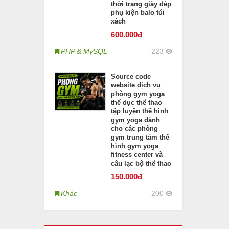
thời trang giày dép
phụ kiện balo túi
xách
600
.000đ
PHP & MySQL
223
Source code
website dịch vụ
phòng gym yoga
thể dục thể thao
tập luyện thể hình
gym yoga dành
cho các phòng
gym trung tâm thể
hình gym yoga
fitness center và
câu lạc bộ thể thao
150
.000đ
Khác
200