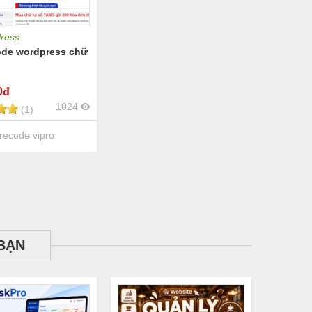
ress
ode wordpress chữ
0đ
1024
(1)
ecode vipro
BẠN