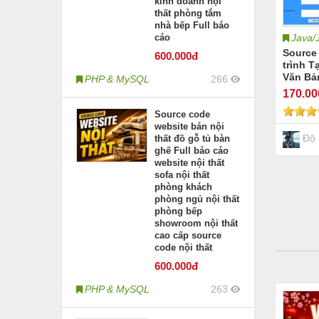
kinh doanh nội
thất phòng tắm
nhà bếp Full báo
Java/
cáo
Source
600
.000đ
trình T
Văn Bả
PHP & MySQL
266
Ký
170
.0
Source code
website bán nội
Độ
thất đồ gỗ tủ bàn
ghế Full báo cáo
website nội thất
sofa nội thất
phòng khách
phòng ngủ nội thất
phòng bếp
showroom nội thất
cao cấp source
code nội thất
600
.000đ
PHP & MySQL
263