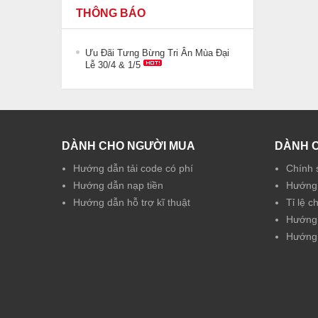
THÔNG BÁO
Ưu Đãi Tưng Bừng Tri Ân Mùa Đại
Lễ 30/4 & 1/5
DÀNH CHO NGƯỜI MUA
DÀNH 
Hướng dẫn tải code có phí
Chính 
Hướng dẫn nạp tiền
Hướng 
Hướng dẫn hỗ trợ kĩ thuật
Tỉ lệ c
Hướng 
Hướng 