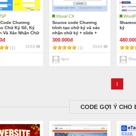
JSP
Visual C#
WordP
 Code Chương
Source code Chương
Sharec
ạo Chữ Ký Số, Ký
trình tạo chữ ký và xác
ký
n Và Xác Nhận Chữ
nhận chữ ký + slide +
hướng dẫn
00đ
300
.000đ
480
.00
3193
5543
(1)
(1)
itpro
Shar
1
CODE GỢI Ý CHO 