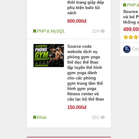
thời trang giày dép
PHP 
phụ kiện balo túi
Source
xách
và bé 
600
.000đ
thống 
mẹ và b
499
.0
PHP & MySQL
224
dụng cụ
code w
shop m
Source code
chơi bá
Cod
website dịch vụ
phòng gym yoga
thể dục thể thao
tập luyện thể hình
gym yoga dành
cho các phòng
gym trung tâm thể
hình gym yoga
fitness center và
câu lạc bộ thể thao
150
.000đ
Khác
201