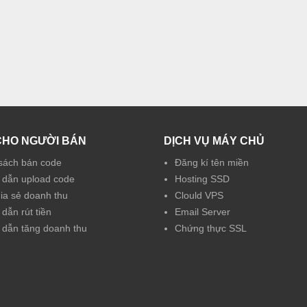
CHO NGƯỜI BÁN
DỊCH VỤ MÁY CHỦ
sách bán code
Đăng kí tên miền
dẫn upload code
Hosting SSD
hia sẻ doanh thu
Clould VPS
dẫn rút tiền
Email Server
dẫn tăng doanh thu
Chứng thực SSL