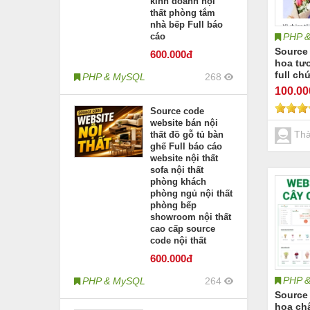
kinh doanh nội
thất phòng tắm
nhà bếp Full báo
PHP 
cáo
Source
600
.000đ
hoa tươ
full ch
PHP & MySQL
268
100
.0
Source code
website bán nội
Thà
thất đồ gỗ tủ bàn
ghế Full báo cáo
website nội thất
sofa nội thất
phòng khách
phòng ngủ nội thất
phòng bếp
showroom nội thất
cao cấp source
code nội thất
600
.000đ
PHP 
PHP & MySQL
264
Source
hoa ch