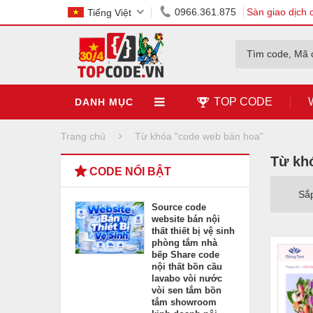
0966.361.875
Sàn giao dịch 
Tiếng Việt
Tìm code, Mã 
TOP CODE
DANH MỤC
Trang chủ
Từ khóa "code web bán hoa"
Từ kh
CODE NỔI BẬT
Sắ
Source code
website bán nội
thất thiết bị vệ sinh
phòng tắm nhà
bếp Share code
nội thất bồn cầu
lavabo vòi nước
vòi sen tắm bồn
tắm showroom