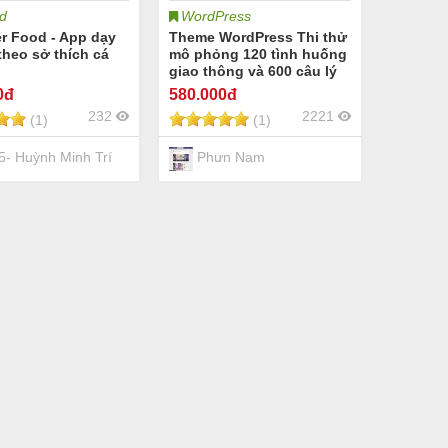
d
WordPress
r Food - App dạy
Theme WordPress Thi thử
theo sở thích cá
mô phỏng 120 tình huống
giao thông và 600 câu lý
thuyết
0đ
580
.000đ
232
2221
(1)
(1)
- Huỳnh Minh Trí
Phưn Nam