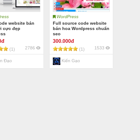
ress
WordPress
ode website bán
Full source code website
i cực đẹp
bán hoa Wordpress chuẩn
ess
seo
0đ
300
.000đ
2786
1533
(1)
(1)
n Đạo
Kiến Gạo