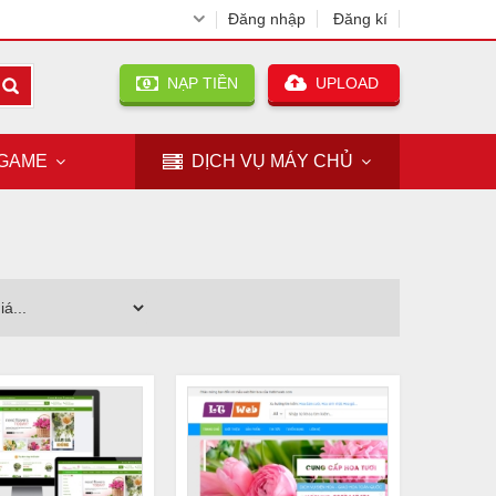
Đăng nhập
Đăng kí
NẠP TIỀN
UPLOAD
GAME
DỊCH VỤ
MÁY CHỦ