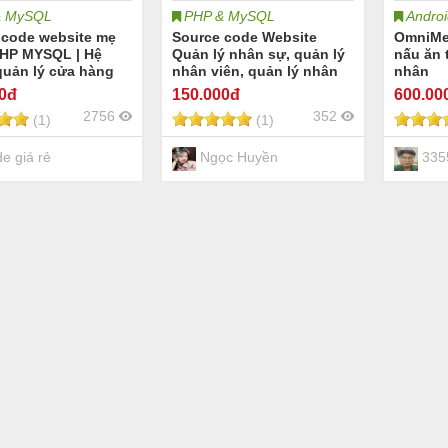
& MySQL
PHP & MySQL
Androi
 code website mẹ
Source code Website
OmniMe
PHP MYSQL | Hệ
Quản lý nhân sự, quản lý
nấu ăn 
quản lý cửa hàng
nhân viên, quản lý nhân
nhân
é bán sữa tã bỉm
sự bệnh viện[PHP Thuần
00đ
150
.000đ
600
.00
 cho bé | Full
& MYSQL]
2756
352
(1)
(1)
ebsite bán hàng
ẹ và bé bán đồ
n sữa tã bỉm
e giá rẻ
Ngọc Huyền
3355