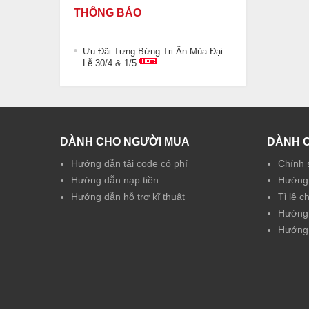
THÔNG BÁO
Ưu Đãi Tưng Bừng Tri Ân Mùa Đại
Lễ 30/4 & 1/5
DÀNH CHO NGƯỜI MUA
DÀNH 
Hướng dẫn tải code có phí
Chính 
Hướng dẫn nạp tiền
Hướng 
Hướng dẫn hỗ trợ kĩ thuật
Tỉ lệ c
Hướng 
Hướng 