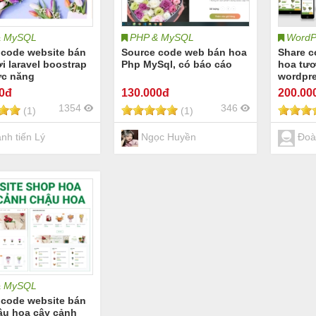
& MySQL
PHP & MySQL
WordP
 code website bán
Source code web bán hoa
Share c
i laravel boostrap
Php MySql, có báo cáo
hoa tươ
ức năng
wordpr
00đ
130
.000đ
200
.00
1354
346
(1)
(1)
nh tiến Lý
Ngọc Huyền
Đoà
& MySQL
 code website bán
ậu hoa cây cảnh