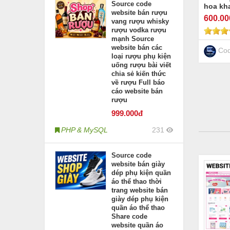
Source code
hoa kh
website bán rượu
nhật h
600
.0
vang rượu whisky
trang t
rượu vodka rượu
websit
mạnh Source
bán ho
website bán các
chậu câ
Cod
loại rượu phụ kiện
cáo sh
uống rượu bài viết
chia sẻ kiến thức
về rượu Full báo
cáo website bán
rượu
999
.000đ
PHP & MySQL
231
Source code
website bán giày
dép phụ kiện quần
áo thể thao thời
trang website bán
giày dép phụ kiện
quần áo thể thao
Share code
website quần áo