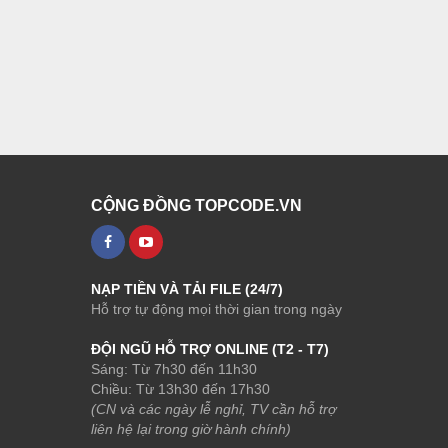
CỘNG ĐỒNG TOPCODE.VN
NẠP TIỀN VÀ TẢI FILE (24/7)
Hỗ trợ tự động mọi thời gian trong ngày
ĐỘI NGŨ HỖ TRỢ ONLINE (T2 - T7)
Sáng: Từ 7h30 đến 11h30
Chiều: Từ 13h30 đến 17h30
(CN và các ngày lễ nghỉ, TV cần hỗ trợ
liên hệ lại trong giờ hành chính)