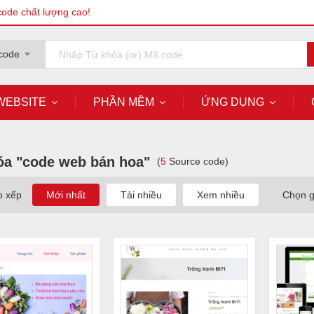
code chất lượng cao!
code
WEBSITE
PHẦN MỀM
ỨNG DỤNG
óa "code web bán hoa"
(
5
Source code)
p xếp