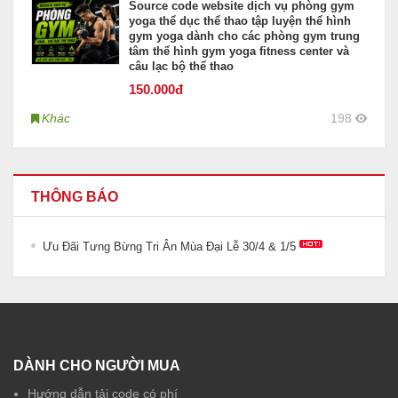
Source code website dịch vụ phòng gym
yoga thể dục thể thao tập luyện thể hình
gym yoga dành cho các phòng gym trung
tâm thể hình gym yoga fitness center và
câu lạc bộ thể thao
150
.000đ
Khác
198
THÔNG BÁO
Ưu Đãi Tưng Bừng Tri Ân Mùa Đại Lễ 30/4 & 1/5
DÀNH CHO NGƯỜI MUA
Hướng dẫn tải code có phí