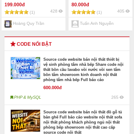
sản tự động sử dụng thẻ
199
.000đ
80
.000đ
RFID UHF
428
405
(1)
(1)
Hoàng Quy Trần
Tuấn Anh Nguyễn
CODE NỔI BẬT
Source code website bán nội thất thiết bị
vệ sinh phòng tắm nhà bếp Share code nội
thất bồn cầu lavabo vòi nước vòi sen tắm
bồn tắm showroom kinh doanh nội thất
phòng tắm nhà bếp Full báo cáo
600
.000đ
PHP & MySQL
265
Source code website bán nội thất đồ gỗ tủ
bàn ghế Full báo cáo website nội thất sofa
nội thất phòng khách phòng ngủ nội thất
phòng bếp showroom nội thất cao cấp
source code nội thất