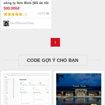
công ty Sơn Bình [Đồ án tốt
nghiệp]
500
.000đ
1675
(1)
heo95konichiwa
1
CODE GỢI Ý CHO BẠN