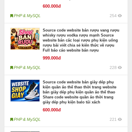
600
.000đ
PHP & MySQL
254
Source code website bán rượu vang rượu
whisky rượu vodka rượu mạnh Source
website bán các loại rượu phụ kiện uống
rượu bài viết chia sẻ kiến thức về rượu
Full báo cáo website bán rượu
999
.000đ
PHP & MySQL
228
Source code website bán giày dép phụ
kiện quần áo thể thao thời trang website
bán giày dép phụ kiện quần áo thể thao
Share code website quần áo thời trang
giày dép phụ kiện balo túi xách
600
.000đ
PHP & MySQL
221