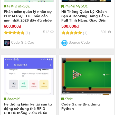
PHP & MySQL
PHP & MySQL
Phần mềm quản lý nhân sự
Hệ Thống Quản Lý Khách
PHP MYSQL Full báo cáo
Sạn & Booking Đẳng Cấp –
mới nhất 2026 đầy đủ chức
Full Tính Năng, Giao Diện
năng hay nhất
Độc Quyền
600
.000đ
500
.000đ
512
801
(1)
(1)
Code Giá Cao
Source Code
Android
Khác
Hệ thống kiểm kê tài sản tự
Code Game Bi-a dùng
động sử dụng thẻ RFID
Python
UHFHệ thống kiểm kê tài