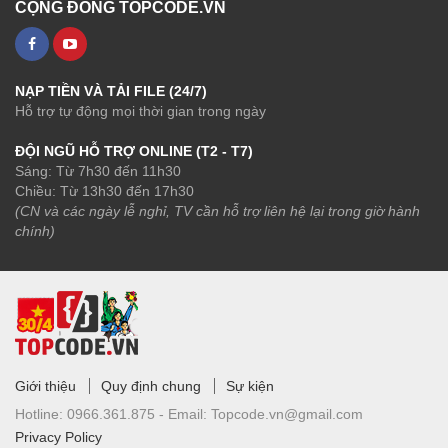
CỘNG ĐỒNG TOPCODE.VN
NẠP TIỀN VÀ TẢI FILE (24/7)
Hỗ trợ tự động mọi thời gian trong ngày
ĐỘI NGŨ HỖ TRỢ ONLINE (T2 - T7)
Sáng: Từ 7h30 đến 11h30
Chiều: Từ 13h30 đến 17h30
(CN và các ngày lễ nghỉ, TV cần hỗ trợ liên hệ lại trong giờ hành
chính)
Giới thiệu
Quy định chung
Sự kiện
Hotline:
0966.361.875 -
Email:
Topcode.vn@gmail.com
Privacy Policy