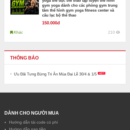
yoga thể dục thể thao tập luyện thể hình
gym yoga dành cho các phòng gym trung
tâm thể hình gym yoga fitness center và
câu lạc bộ thể thao
150
.000đ
Khác
210
THÔNG BÁO
Ưu Đãi Tưng Bừng Tri Ân Mùa Đại Lễ 30/4 & 1/5
DÀNH CHO NGƯỜI MUA
Hướng dẫn tải code có phí
Hướng dẫn nạp tiền