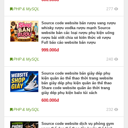
PHP & MySQL
277
Source code website bán rượu vang rượu
whisky rượu vodka rượu mạnh Source
website bán các loại rượu phụ kiện uống
rượu bài viết chia sẻ kiến thức về rượu
Full báo cáo website bán rượu
999
.000đ
PHP & MySQL
240
Source code website bán giày dép phụ
kiện quần áo thể thao thời trang website
bán giày dép phụ kiện quần áo thể thao
Share code website quần áo thời trang
giày dép phụ kiện balo túi xách
600
.000đ
PHP & MySQL
232
Source code website dịch vụ phòng gym