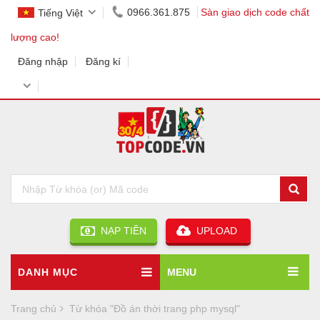
0966.361.875
Sàn giao dịch code chất
Tiếng Việt
lượng cao!
Đăng nhập
Đăng kí
NẠP TIỀN
UPLOAD
DANH MỤC
MENU
Trang chủ
Từ khóa "Đồ án thời trang php mysql"