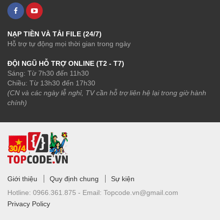
NẠP TIỀN VÀ TẢI FILE (24/7)
Hỗ trợ tự động mọi thời gian trong ngày
ĐỘI NGŨ HỖ TRỢ ONLINE (T2 - T7)
Sáng: Từ 7h30 đến 11h30
Chiều: Từ 13h30 đến 17h30
(CN và các ngày lễ nghỉ, TV cần hỗ trợ liên hệ lại trong giờ hành
chính)
Giới thiệu
Quy định chung
Sự kiện
Hotline:
0966.361.875 -
Email:
Topcode.vn@gmail.com
Privacy Policy