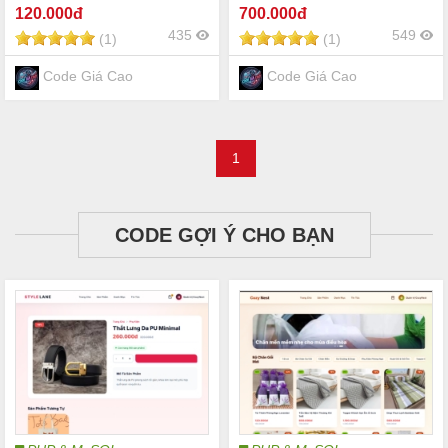
vnpay
đủ báo cáo chi tiết mới nhất
120
.000đ
700
.000đ
2026
435
549
(1)
(1)
Code Giá Cao
Code Giá Cao
1
CODE GỢI Ý CHO BẠN