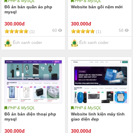
PHP & MySQL
PHP & MySQL
Đồ án bán quần áo php
Website bán gối nệm mới
mysql
300
.000đ
300
.000đ
60
58
(1)
(1)
Ếch xanh coder
Ếch xanh coder
PHP & MySQL
PHP & MySQL
Đồ án bán điện thoại php
Website linh kiện máy tính
mysql
giao diện đẹp
300
.000đ
300
.000đ