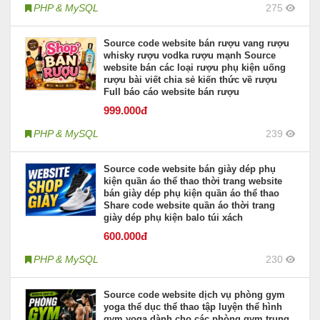
PHP & MySQL
275
Source code website bán rượu vang rượu
whisky rượu vodka rượu mạnh Source
website bán các loại rượu phụ kiện uống
rượu bài viết chia sẻ kiến thức về rượu
Full báo cáo website bán rượu
999
.000đ
PHP & MySQL
239
Source code website bán giày dép phụ
kiện quần áo thể thao thời trang website
bán giày dép phụ kiện quần áo thể thao
Share code website quần áo thời trang
giày dép phụ kiện balo túi xách
600
.000đ
PHP & MySQL
230
Source code website dịch vụ phòng gym
yoga thể dục thể thao tập luyện thể hình
gym yoga dành cho các phòng gym trung