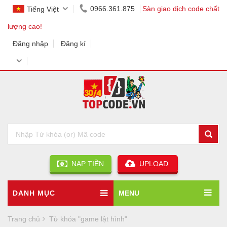
0966.361.875
Sàn giao dịch code chất
Tiếng Việt
lượng cao!
Đăng nhập
Đăng kí
NẠP TIỀN
UPLOAD
DANH MỤC
MENU
Trang chủ
Từ khóa "game lật hình"