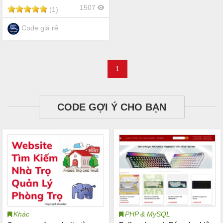
1507
(1)
Code giá rẻ
1
CODE GỢI Ý CHO BẠN
Khác
PHP & MySQL