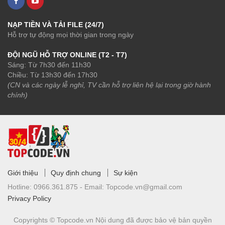
NẠP TIỀN VÀ TẢI FILE (24/7)
Hỗ trợ tự động mọi thời gian trong ngày
ĐỘI NGŨ HỖ TRỢ ONLINE (T2 - T7)
Sáng: Từ 7h30 đến 11h30
Chiều: Từ 13h30 đến 17h30
(CN và các ngày lễ nghỉ, TV cần hỗ trợ liên hệ lại trong giờ hành
chính)
Giới thiệu
Quy định chung
Sự kiện
Hotline:
0966.361.875 -
Email:
Topcode.vn@gmail.com
Privacy Policy
Copyrights © Topcode.vn
Nội dung đã được bảo vệ bản quyền