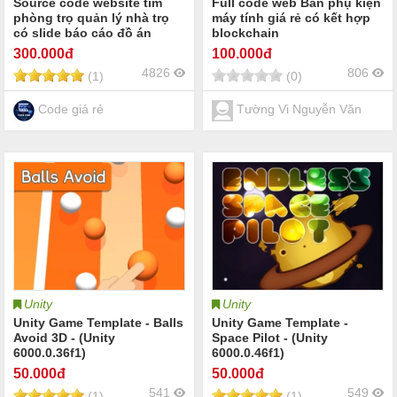
Source code website tìm
Full code web Bán phụ kiện
phòng trọ quản lý nhà trọ
máy tính giá rẻ có kết hợp
có slide báo cáo đồ án
blockchain
website nhà trọ phòng trọ
300
.000đ
100
.000đ
4826
806
(1)
(0)
Code giá rẻ
Tường Vi Nguyễn Văn
Unity
Unity
Unity Game Template - Balls
Unity Game Template -
Avoid 3D - (Unity
Space Pilot - (Unity
6000.0.36f1)
6000.0.46f1)
50
.000đ
50
.000đ
541
549
(1)
(1)