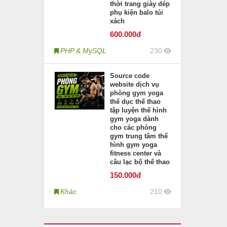
thời trang giày dép
phụ kiện balo túi
xách
600
.000đ
PHP & MySQL
230
Source code
website dịch vụ
phòng gym yoga
thể dục thể thao
tập luyện thể hình
gym yoga dành
cho các phòng
gym trung tâm thể
hình gym yoga
fitness center và
câu lạc bộ thể thao
150
.000đ
Khác
210