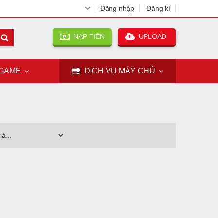
Đăng nhập
Đăng kí
NẠP TIỀN
UPLOAD
GAME
DỊCH VỤ
MÁY CHỦ