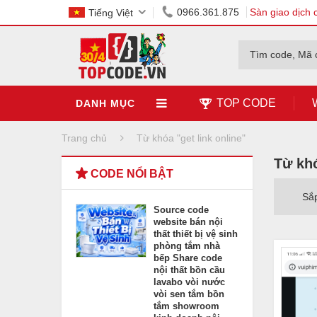
0966.361.875
Sàn giao dịch 
Tiếng Việt
Tìm code, Mã 
TOP CODE
DANH MỤC
Trang chủ
Từ khóa "get link online"
Từ khó
CODE NỔI BẬT
Sắ
Source code
website bán nội
thất thiết bị vệ sinh
phòng tắm nhà
bếp Share code
nội thất bồn cầu
lavabo vòi nước
vòi sen tắm bồn
tắm showroom