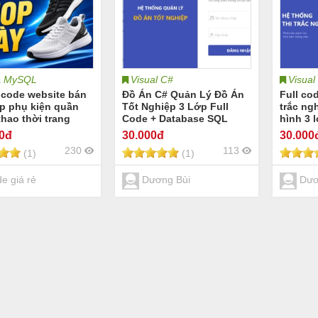
& MySQL
Visual C#
Visual
 code website bán
Đồ Án C# Quản Lý Đồ Án
Full co
ép phụ kiện quần
Tốt Nghiệp 3 Lớp Full
trắc ng
thao thời trang
Code + Database SQL
hình 3 
e bán giày dép phụ
Server
dễ phát 
00đ
30
.000đ
30
.000
ần áo thể thao
230
113
(1)
(1)
code website quần
 trang giày dép
n balo túi xách
e giá rẻ
Dương Bùi
Dươ