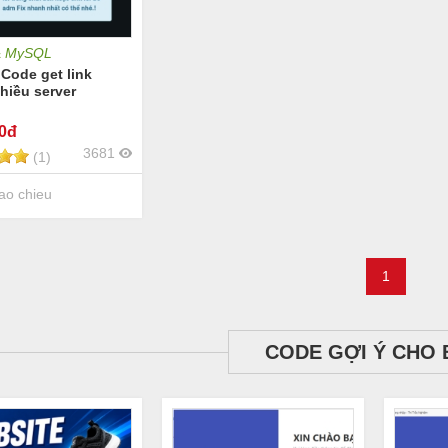
& MySQL
Code get link
hiều server
00đ
3681
(1)
ao chieu
1
CODE GỢI Ý CHO 