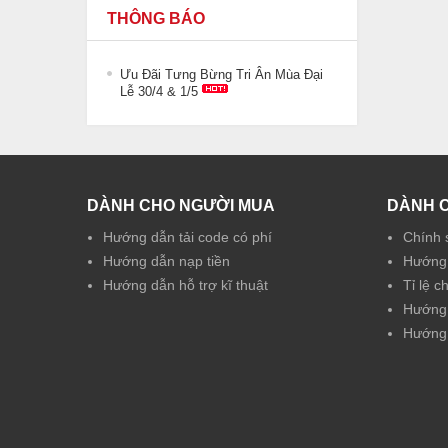
THÔNG BÁO
Ưu Đãi Tưng Bừng Tri Ân Mùa Đại
Lễ 30/4 & 1/5
DÀNH CHO NGƯỜI MUA
DÀNH 
Hướng dẫn tải code có phí
Chính 
Hướng dẫn nạp tiền
Hướng 
Hướng dẫn hỗ trợ kĩ thuật
Tỉ lệ c
Hướng 
Hướng 