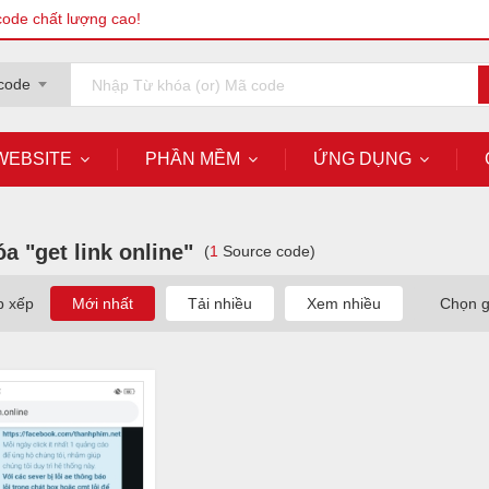
code chất lượng cao!
code
WEBSITE
PHẦN MỀM
ỨNG DỤNG
a "get link online"
(
1
Source code)
p xếp