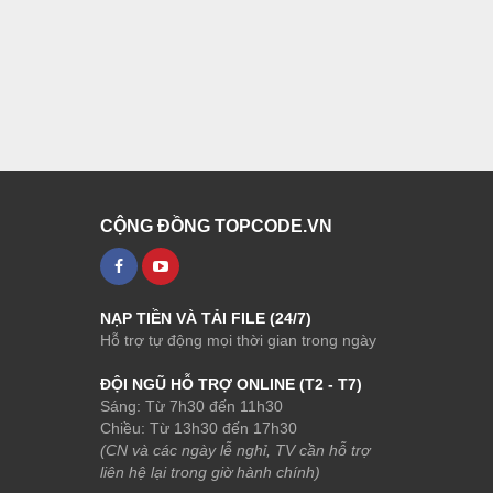
CỘNG ĐỒNG TOPCODE.VN
NẠP TIỀN VÀ TẢI FILE (24/7)
Hỗ trợ tự động mọi thời gian trong ngày
ĐỘI NGŨ HỖ TRỢ ONLINE (T2 - T7)
Sáng: Từ 7h30 đến 11h30
Chiều: Từ 13h30 đến 17h30
(CN và các ngày lễ nghỉ, TV cần hỗ trợ
liên hệ lại trong giờ hành chính)