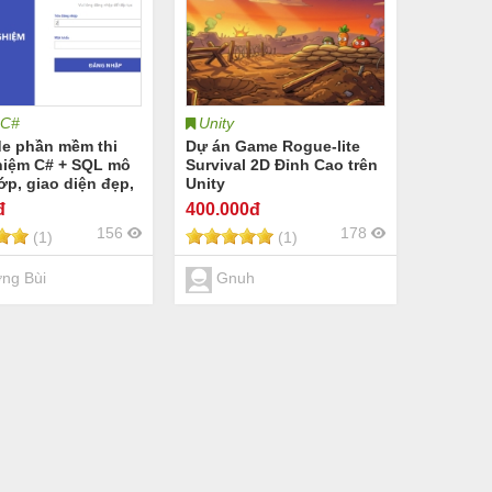
 C#
Unity
de phần mềm thi
Dự án Game Rogue-lite
hiệm C# + SQL mô
Survival 2D Đỉnh Cao trên
lớp, giao diện đẹp,
Unity
triển
đ
400
.000đ
156
178
(1)
(1)
ng Bùi
Gnuh