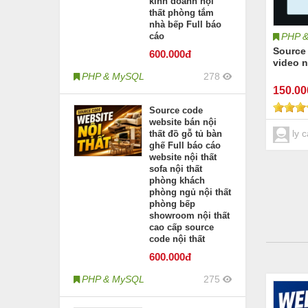
kinh doanh nội
thất phòng tắm
nhà bếp Full báo
PHP 
cáo
Source 
600
.000đ
video n
PHP & MySQL
278
150
.0
Source code
website bán nội
ly c
thất đồ gỗ tủ bàn
ghế Full báo cáo
website nội thất
sofa nội thất
phòng khách
phòng ngủ nội thất
phòng bếp
showroom nội thất
cao cấp source
code nội thất
600
.000đ
PHP & MySQL
275