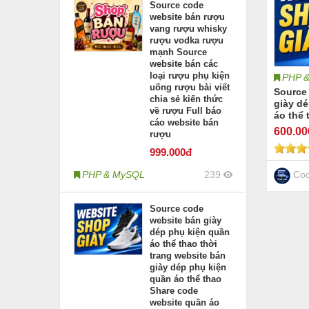
Source code
website bán rượu
vang rượu whisky
rượu vodka rượu
mạnh Source
website bán các
loại rượu phụ kiện
PHP 
uống rượu bài viết
Source
chia sẻ kiến thức
giày d
về rượu Full báo
áo thể 
cáo website bán
websit
600
.0
rượu
kiện qu
Share 
999
.000đ
áo thời
phụ kiệ
Cod
PHP & MySQL
239
Source code
website bán giày
dép phụ kiện quần
áo thể thao thời
trang website bán
giày dép phụ kiện
quần áo thể thao
Share code
website quần áo