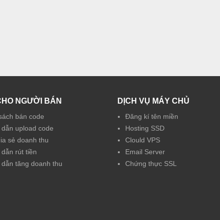
CHO NGƯỜI BÁN
DỊCH VỤ MÁY CHỦ
sách bán code
Đăng kí tên miền
dẫn upload code
Hosting SSD
hia sẻ doanh thu
Clould VPS
dẫn rút tiền
Email Server
dẫn tăng doanh thu
Chứng thực SSL