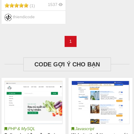
1537
(1)
thiendicode
1
CODE GỢI Ý CHO BẠN
PHP & MySQL
Javascript