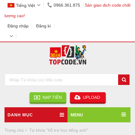
0966.361.875
Sàn giao dịch code chất
Tiếng Việt
lượng cao!
Đăng nhập
Đăng kí
NẠP TIỀN
UPLOAD
DANH MỤC
MENU
Trang chủ
Từ khóa "hỗ trợ học tiếng anh"