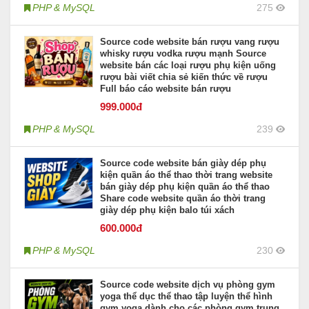
PHP & MySQL
275
Source code website bán rượu vang rượu
whisky rượu vodka rượu mạnh Source
website bán các loại rượu phụ kiện uống
rượu bài viết chia sẻ kiến thức về rượu
Full báo cáo website bán rượu
999
.000đ
PHP & MySQL
239
Source code website bán giày dép phụ
kiện quần áo thể thao thời trang website
bán giày dép phụ kiện quần áo thể thao
Share code website quần áo thời trang
giày dép phụ kiện balo túi xách
600
.000đ
PHP & MySQL
230
Source code website dịch vụ phòng gym
yoga thể dục thể thao tập luyện thể hình
gym yoga dành cho các phòng gym trung