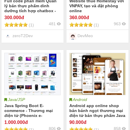
Full code phần mềm Quản
Website thuê Homestay với
lý bán thực phẩm dinh
VNPAY, tạo và đặt phòng
dưỡng tích hợp chatbox -
online
Thanh toán Vnpay
300
.000đ
360
.000đ
481
963
(1)
(1)
zeroT2Dev
DevMeo
Java/JSP
Android
Java Spring Boot E-
Android app online shop
commerce - Thương mại
bán bánh ngọt thương mại
điện tử (Phoenix e-
điện tử bán thực phẩm Java
commerce) Source code
xml Firebase
1.000
.000đ
90
.000đ
web
806
858
(1)
(1)