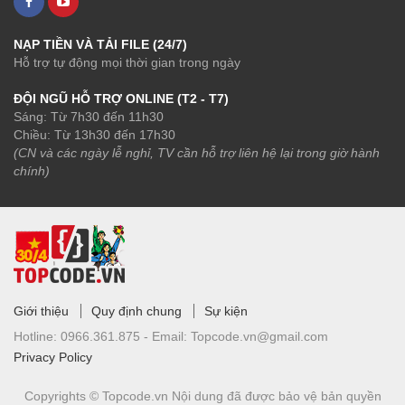
NẠP TIỀN VÀ TẢI FILE (24/7)
Hỗ trợ tự động mọi thời gian trong ngày
ĐỘI NGŨ HỖ TRỢ ONLINE (T2 - T7)
Sáng: Từ 7h30 đến 11h30
Chiều: Từ 13h30 đến 17h30
(CN và các ngày lễ nghỉ, TV cần hỗ trợ liên hệ lại trong giờ hành
chính)
Giới thiệu
Quy định chung
Sự kiện
Hotline:
0966.361.875 -
Email:
Topcode.vn@gmail.com
Privacy Policy
Copyrights © Topcode.vn
Nội dung đã được bảo vệ bản quyền