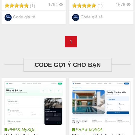
1794
1676
(1)
(1)
Code giá rẻ
Code giá rẻ
1
CODE GỢI Ý CHO BẠN
PHP & MySQL
PHP & MySQL