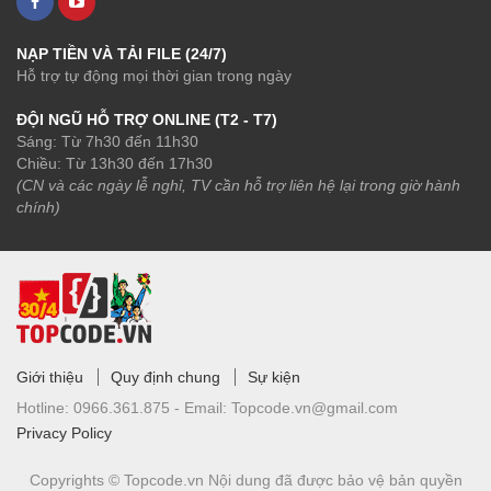
NẠP TIỀN VÀ TẢI FILE (24/7)
Hỗ trợ tự động mọi thời gian trong ngày
ĐỘI NGŨ HỖ TRỢ ONLINE (T2 - T7)
Sáng: Từ 7h30 đến 11h30
Chiều: Từ 13h30 đến 17h30
(CN và các ngày lễ nghỉ, TV cần hỗ trợ liên hệ lại trong giờ hành
chính)
Giới thiệu
Quy định chung
Sự kiện
Hotline:
0966.361.875 -
Email:
Topcode.vn@gmail.com
Privacy Policy
Copyrights © Topcode.vn
Nội dung đã được bảo vệ bản quyền