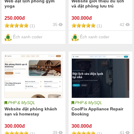
Web đặt lịch phòng gym
Website giới thiệu du lịch
yoga
và đặt phòng lưu trú
250
.000đ
300
.000đ
35
42
(1)
(1)
Ếch xanh coder
Ếch xanh coder
PHP & MySQL
PHP & MySQL
Website đặt phòng khách
CoolFix Appliance Repair
sạn và homestay
Booking
300
.000đ
300
.000đ
39
41
(1)
(1)