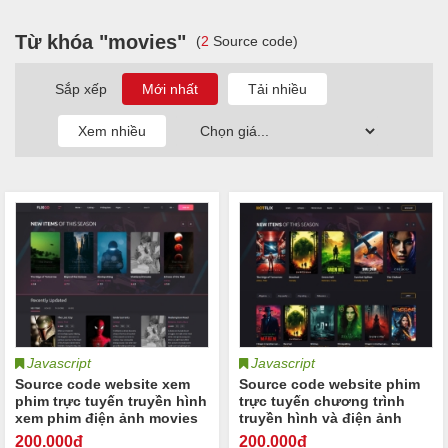
Từ khóa "movies"
(
2
Source code)
Sắp xếp
Javascript
Javascript
Source code website xem
Source code website phim
phim trực tuyến truyền hình
trực tuyến chương trình
xem phim điện ảnh movies
truyền hình và điện ảnh
Flixgo
movies HotFlix
200
.000đ
200
.000đ