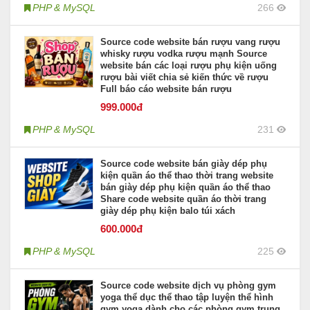
PHP & MySQL
266
Source code website bán rượu vang rượu
whisky rượu vodka rượu mạnh Source
website bán các loại rượu phụ kiện uống
rượu bài viết chia sẻ kiến thức về rượu
Full báo cáo website bán rượu
999
.000đ
PHP & MySQL
231
Source code website bán giày dép phụ
kiện quần áo thể thao thời trang website
bán giày dép phụ kiện quần áo thể thao
Share code website quần áo thời trang
giày dép phụ kiện balo túi xách
600
.000đ
PHP & MySQL
225
Source code website dịch vụ phòng gym
yoga thể dục thể thao tập luyện thể hình
gym yoga dành cho các phòng gym trung