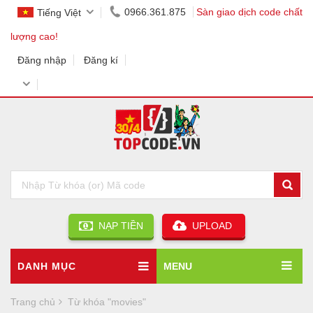
0966.361.875
Sàn giao dịch code chất
Tiếng Việt
lượng cao!
Đăng nhập
Đăng kí
NẠP TIỀN
UPLOAD
DANH MỤC
MENU
Trang chủ
Từ khóa "movies"