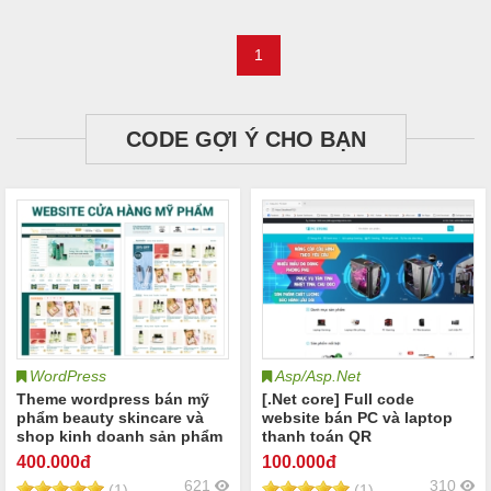
1
CODE GỢI Ý CHO BẠN
WordPress
Asp/Asp.Net
Theme wordpress bán mỹ
[.Net core] Full code
phẩm beauty skincare và
website bán PC và laptop
shop kinh doanh sản phẩm
thanh toán QR
chăm sóc sắc đẹp mỹ phẩm
400
.000đ
100
.000đ
beauty Source code website
621
310
(1)
(1)