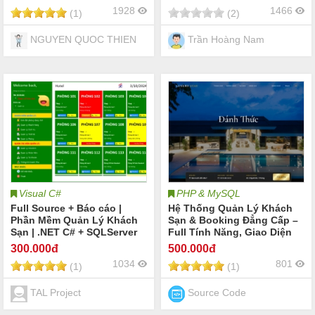
1928
1466
(1)
(2)
NGUYEN QUOC THIEN
Trần Hoàng Nam
Visual C#
PHP & MySQL
Full Source + Báo cáo |
Hệ Thống Quản Lý Khách
Phần Mềm Quản Lý Khách
Sạn & Booking Đẳng Cấp –
Sạn | .NET C# + SQLServer
Full Tính Năng, Giao Diện
Độc Quyền
300
.000đ
500
.000đ
1034
801
(1)
(1)
TAL Project
Source Code