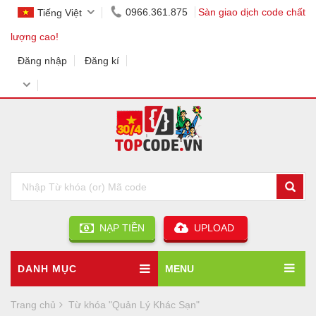
0966.361.875
Sàn giao dịch code chất
Tiếng Việt
lượng cao!
Đăng nhập
Đăng kí
NẠP TIỀN
UPLOAD
DANH MỤC
MENU
Trang chủ
Từ khóa "Quản Lý Khác Sạn"