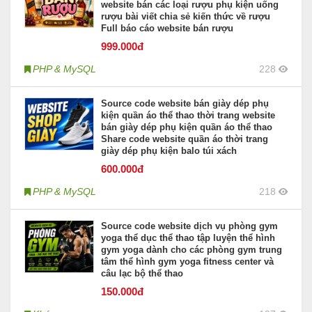
website bán các loại rượu phụ kiện uống
rượu bài viết chia sẻ kiến thức về rượu
Full báo cáo website bán rượu
999
.000đ
PHP & MySQL
228
Source code website bán giày dép phụ
kiện quần áo thể thao thời trang website
bán giày dép phụ kiện quần áo thể thao
Share code website quần áo thời trang
giày dép phụ kiện balo túi xách
600
.000đ
PHP & MySQL
218
Source code website dịch vụ phòng gym
yoga thể dục thể thao tập luyện thể hình
gym yoga dành cho các phòng gym trung
tâm thể hình gym yoga fitness center và
câu lạc bộ thể thao
150
.000đ