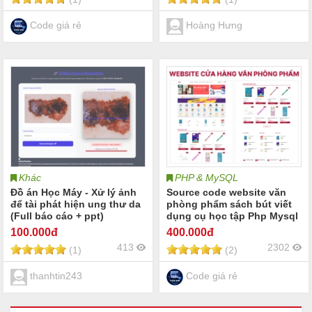
bán mỹ phẩm làm đẹp
Code giá rẻ
Hoàng Hưng
Khác
PHP & MySQL
Đồ án Học Máy - Xử lý ảnh
Source code website văn
để tài phát hiện ung thư da
phòng phẩm sách bút viết
(Full báo cáo + ppt)
dụng cụ học tập Php Mysql
Dự án website bán sách vở
100
.000đ
400
.000đ
bút viết thiết bị văn phòng
413
2302
(1)
(2)
phẩm tập vở dụng cụ học
tập
thanhtin243
Code giá rẻ