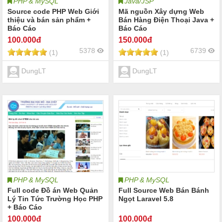
PHP & MySQL
Java/JSP
Source code PHP Web Giới
Mã nguồn Xây dựng Web
thiệu và bán sản phẩm +
Bán Hàng Điện Thoại Java +
Báo Cáo
Báo Cáo
100
.000đ
150
.000đ
5378
6739
(1)
(1)
DungLT
DungLT
PHP & MySQL
PHP & MySQL
Full code Đồ án Web Quản
Full Source Web Bán Bánh
Lý Tin Tức Trường Học PHP
Ngọt Laravel 5.8
+ Báo Cáo
100
.000đ
100
.000đ