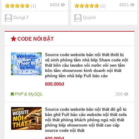
4404
4921
(1)
(1)
DungLT
Quỳnh
CODE NỔI BẬT
Source code website bán nội thất thiết bị
vệ sinh phòng tắm nhà bếp Share code nội
thất bồn cầu lavabo vòi nước vòi sen tắm
bồn tắm showroom kinh doanh nội thất
phòng tắm nhà bếp Full báo cáo
600
.000đ
PHP & MySQL
266
Source code website bán nội thất đồ gỗ tủ
bàn ghế Full báo cáo website nội thất sofa
nội thất phòng khách phòng ngủ nội thất
phòng bếp showroom nội thất cao cấp
source code nội thất
600
.000đ