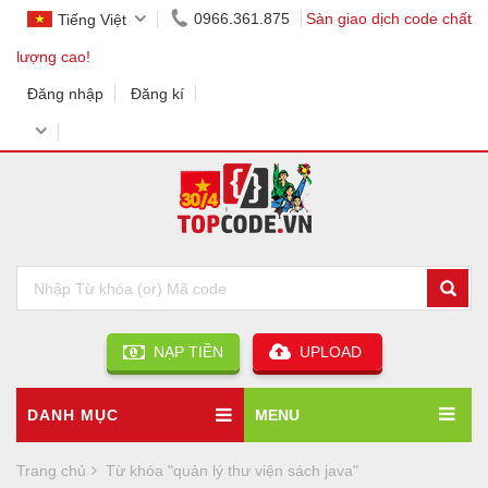
0966.361.875
Sàn giao dịch code chất
Tiếng Việt
lượng cao!
Đăng nhập
Đăng kí
NẠP TIỀN
UPLOAD
DANH MỤC
MENU
Trang chủ
Từ khóa "quản lý thư viện sách java"