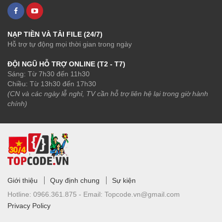
NẠP TIỀN VÀ TẢI FILE (24/7)
Hỗ trợ tự động mọi thời gian trong ngày
ĐỘI NGŨ HỖ TRỢ ONLINE (T2 - T7)
Sáng: Từ 7h30 đến 11h30
Chiều: Từ 13h30 đến 17h30
(CN và các ngày lễ nghỉ, TV cần hỗ trợ liên hệ lại trong giờ hành
chính)
Giới thiệu
Quy định chung
Sự kiện
Hotline:
0966.361.875 -
Email:
Topcode.vn@gmail.com
Privacy Policy