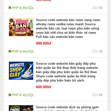
PHP & MySQL
263
Source code website bán rượu vang rượu
whisky rượu vodka rượu mạnh Source
website bán các loại rượu phụ kiện uống
rượu bài viết chia sẻ kiến thức về rượu
Full báo cáo website bán rượu
999
.000đ
PHP & MySQL
231
Source code website bán giày dép phụ
kiện quần áo thể thao thời trang website
bán giày dép phụ kiện quần áo thể thao
Share code website quần áo thời trang
giày dép phụ kiện balo túi xách
600
.000đ
PHP & MySQL
223
Source code website dịch vụ phòng gym