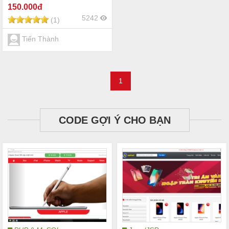
word trong file)
150
.000đ
5242
(1)
Tiến Thành
1
CODE GỢI Ý CHO BẠN