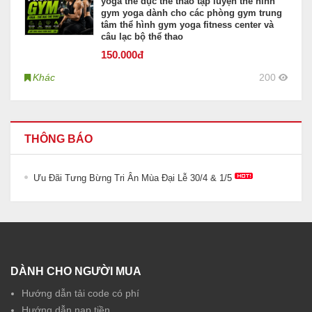
yoga thể dục thể thao tập luyện thể hình
gym yoga dành cho các phòng gym trung
tâm thể hình gym yoga fitness center và
câu lạc bộ thể thao
150
.000đ
Khác
200
THÔNG BÁO
Ưu Đãi Tưng Bừng Tri Ân Mùa Đại Lễ 30/4 & 1/5
DÀNH CHO NGƯỜI MUA
Hướng dẫn tải code có phí
Hướng dẫn nạp tiền