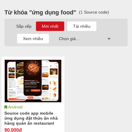
Từ khóa "ứng dụng food"
(
1
Source code)
Sắp xếp
Android
Source code app mobile
ứng dụng đặt thức ăn nhà
hàng quán ăn restaurant
Order Food Kotlin Firebase
90
.000đ