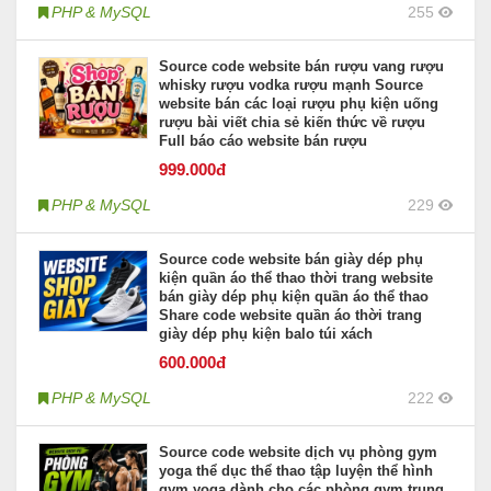
PHP & MySQL
255
Source code website bán rượu vang rượu
whisky rượu vodka rượu mạnh Source
website bán các loại rượu phụ kiện uống
rượu bài viết chia sẻ kiến thức về rượu
Full báo cáo website bán rượu
999
.000đ
PHP & MySQL
229
Source code website bán giày dép phụ
kiện quần áo thể thao thời trang website
bán giày dép phụ kiện quần áo thể thao
Share code website quần áo thời trang
giày dép phụ kiện balo túi xách
600
.000đ
PHP & MySQL
222
Source code website dịch vụ phòng gym
yoga thể dục thể thao tập luyện thể hình
gym yoga dành cho các phòng gym trung