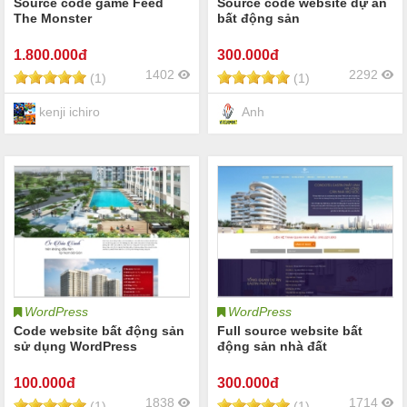
Source code game Feed
Source code website dự án
The Monster
bất động sản
1.800
.000đ
300
.000đ
1402
2292
(1)
(1)
kenji ichiro
Anh
WordPress
WordPress
Code website bất động sản
Full source website bất
sử dụng WordPress
động sản nhà đất
100
.000đ
300
.000đ
1838
1714
(1)
(1)