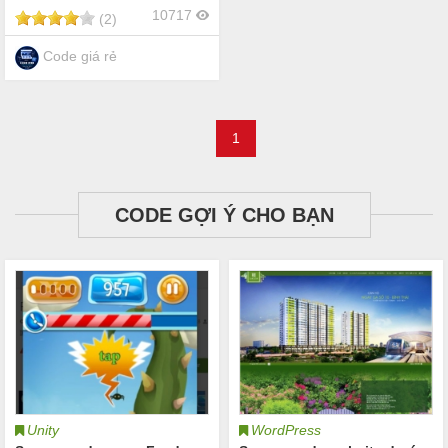
10717
(2)
Code giá rẻ
1
CODE GỢI Ý CHO BẠN
Unity
WordPress