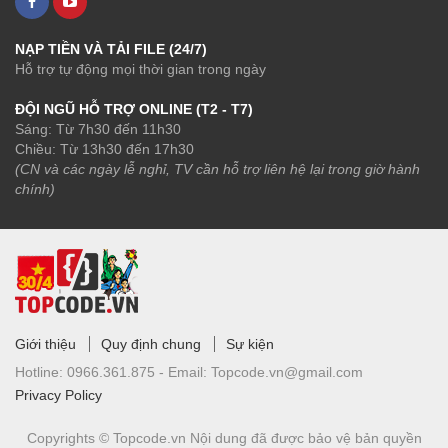
NẠP TIỀN VÀ TẢI FILE (24/7)
Hỗ trợ tự động mọi thời gian trong ngày
ĐỘI NGŨ HỖ TRỢ ONLINE (T2 - T7)
Sáng: Từ 7h30 đến 11h30
Chiều: Từ 13h30 đến 17h30
(CN và các ngày lễ nghỉ, TV cần hỗ trợ liên hệ lại trong giờ hành
chính)
Giới thiệu
Quy định chung
Sự kiện
Hotline:
0966.361.875 -
Email:
Topcode.vn@gmail.com
Privacy Policy
Copyrights © Topcode.vn
Nội dung đã được bảo vệ bản quyền