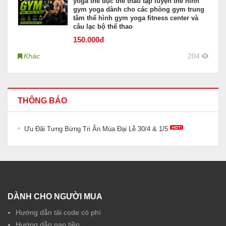
yoga thể dục thể thao tập luyện thể hình
gym yoga dành cho các phòng gym trung
tâm thể hình gym yoga fitness center và
câu lạc bộ thể thao
150
.000đ
Khác
204
THÔNG BÁO
Ưu Đãi Tưng Bừng Tri Ân Mùa Đại Lễ 30/4 & 1/5
DÀNH CHO NGƯỜI MUA
Hướng dẫn tải code có phí
Hướng dẫn nạp tiền