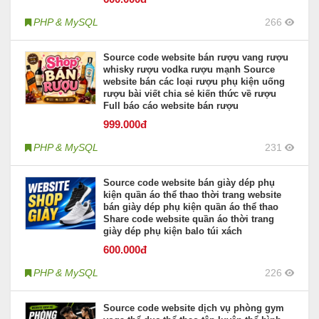
PHP & MySQL
266
Source code website bán rượu vang rượu
whisky rượu vodka rượu mạnh Source
website bán các loại rượu phụ kiện uống
rượu bài viết chia sẻ kiến thức về rượu
Full báo cáo website bán rượu
999
.000đ
PHP & MySQL
231
Source code website bán giày dép phụ
kiện quần áo thể thao thời trang website
bán giày dép phụ kiện quần áo thể thao
Share code website quần áo thời trang
giày dép phụ kiện balo túi xách
600
.000đ
PHP & MySQL
226
Source code website dịch vụ phòng gym