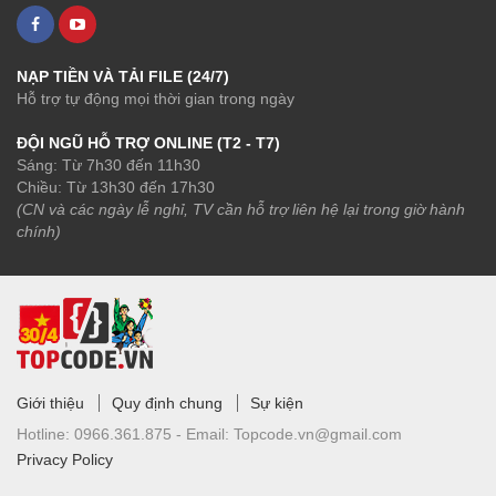
NẠP TIỀN VÀ TẢI FILE (24/7)
Hỗ trợ tự động mọi thời gian trong ngày
ĐỘI NGŨ HỖ TRỢ ONLINE (T2 - T7)
Sáng: Từ 7h30 đến 11h30
Chiều: Từ 13h30 đến 17h30
(CN và các ngày lễ nghỉ, TV cần hỗ trợ liên hệ lại trong giờ hành
chính)
Giới thiệu
Quy định chung
Sự kiện
Hotline:
0966.361.875 -
Email:
Topcode.vn@gmail.com
Privacy Policy