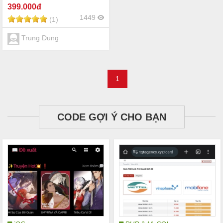
399
.000đ
1449
(1)
Trung Dung
1
CODE GỢI Ý CHO BẠN