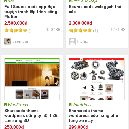
iOS
PHP & MySQL
Full Source code app đọc
Source code web gạch thẻ
truyện tranh lập trình bằng
cào
Flutter
2.500
.000đ
2.000
.000đ
1507
1771
(1)
(1)
thiện bùi
Hichic
WordPress
WordPress
Sharecode theme
Sharecode theme
wordpress công ty nội thất
wordpress cửa hàng phụ
lam sóng 3D
tùng xe máy
250
.000đ
299
.000đ