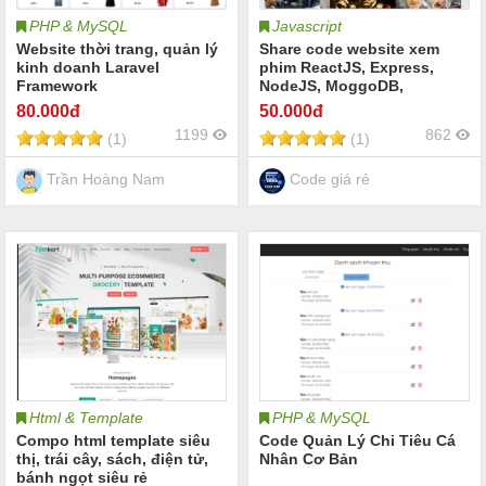
PHP & MySQL
Javascript
Website thời trang, quản lý
Share code website xem
kinh doanh Laravel
phim ReactJS, Express,
Framework
NodeJS, MoggoDB,
FireBase
80
.000đ
50
.000đ
1199
862
(1)
(1)
Trần Hoàng Nam
Code giá rẻ
Html & Template
PHP & MySQL
Compo html template siêu
Code Quản Lý Chi Tiêu Cá
thị, trái cây, sách, điện tử,
Nhân Cơ Bản
bánh ngọt siêu rẻ