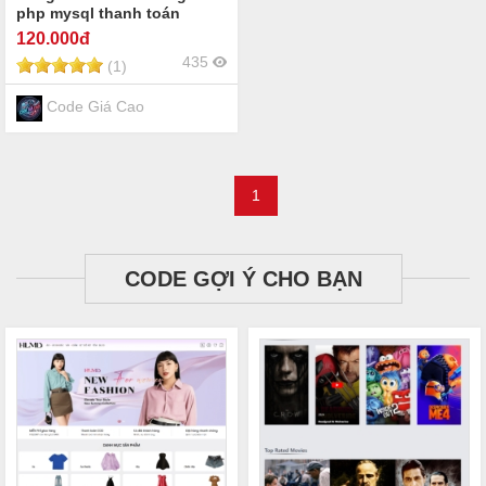
php mysql thanh toán
vnpay
120
.000đ
435
(1)
Code Giá Cao
1
CODE GỢI Ý CHO BẠN