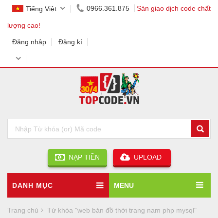
0966.361.875
Sàn giao dịch code chất
Tiếng Việt
lượng cao!
Đăng nhập
Đăng kí
NẠP TIỀN
UPLOAD
DANH MỤC
MENU
Trang chủ
Từ khóa "web bán đồ thời trang nam php mysql"