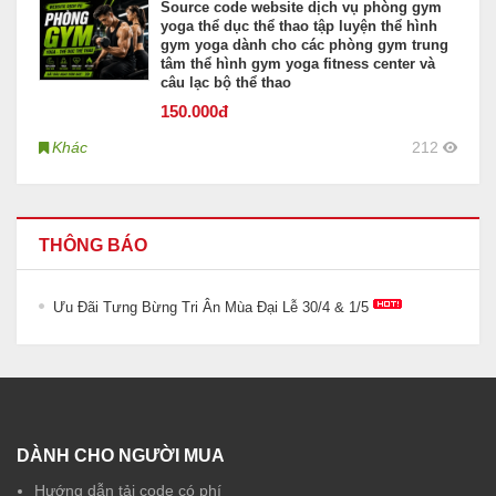
Source code website dịch vụ phòng gym
yoga thể dục thể thao tập luyện thể hình
gym yoga dành cho các phòng gym trung
tâm thể hình gym yoga fitness center và
câu lạc bộ thể thao
150
.000đ
Khác
212
THÔNG BÁO
Ưu Đãi Tưng Bừng Tri Ân Mùa Đại Lễ 30/4 & 1/5
DÀNH CHO NGƯỜI MUA
Hướng dẫn tải code có phí