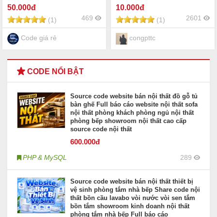
50
.000đ
10
.000đ
469
2601
(1)
(1)
Code giá rẻ
congpttc
CODE NỔI BẬT
Source code website bán nội thất đồ gỗ tủ
bàn ghế Full báo cáo website nội thất sofa
nội thất phòng khách phòng ngủ nội thất
phòng bếp showroom nội thất cao cấp
source code nội thất
600
.000đ
PHP & MySQL
289
Source code website bán nội thất thiết bị
vệ sinh phòng tắm nhà bếp Share code nội
thất bồn cầu lavabo vòi nước vòi sen tắm
bồn tắm showroom kinh doanh nội thất
phòng tắm nhà bếp Full báo cáo