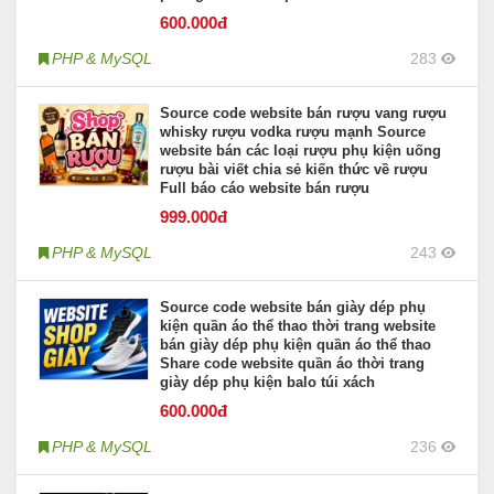
600
.000đ
PHP & MySQL
283
Source code website bán rượu vang rượu
whisky rượu vodka rượu mạnh Source
website bán các loại rượu phụ kiện uống
rượu bài viết chia sẻ kiến thức về rượu
Full báo cáo website bán rượu
999
.000đ
PHP & MySQL
243
Source code website bán giày dép phụ
kiện quần áo thể thao thời trang website
bán giày dép phụ kiện quần áo thể thao
Share code website quần áo thời trang
giày dép phụ kiện balo túi xách
600
.000đ
PHP & MySQL
236