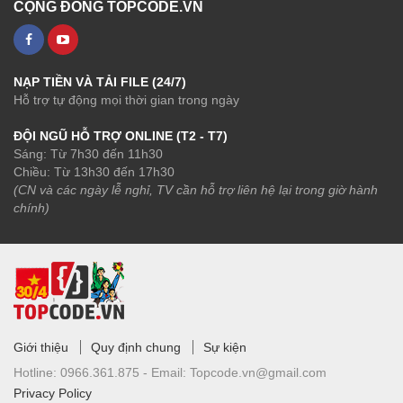
CỘNG ĐỒNG TOPCODE.VN
NẠP TIỀN VÀ TẢI FILE (24/7)
Hỗ trợ tự động mọi thời gian trong ngày
ĐỘI NGŨ HỖ TRỢ ONLINE (T2 - T7)
Sáng: Từ 7h30 đến 11h30
Chiều: Từ 13h30 đến 17h30
(CN và các ngày lễ nghỉ, TV cần hỗ trợ liên hệ lại trong giờ hành
chính)
Giới thiệu
Quy định chung
Sự kiện
Hotline:
0966.361.875 -
Email:
Topcode.vn@gmail.com
Privacy Policy