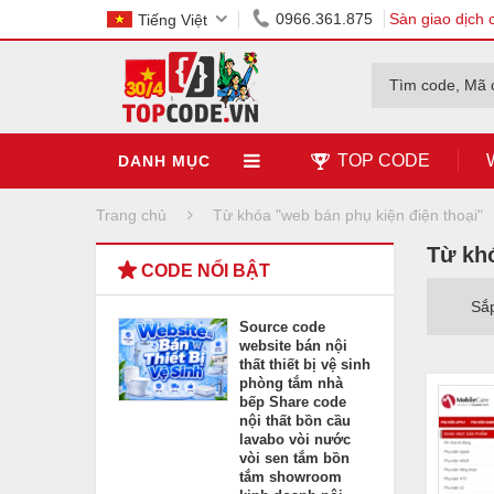
0966.361.875
Sàn giao dịch 
Tiếng Việt
Tìm code, Mã 
TOP CODE
DANH MỤC
Trang chủ
Từ khóa "web bán phụ kiện điện thoại"
Từ khó
CODE NỔI BẬT
Sắ
Source code
website bán nội
thất thiết bị vệ sinh
phòng tắm nhà
bếp Share code
nội thất bồn cầu
lavabo vòi nước
vòi sen tắm bồn
tắm showroom