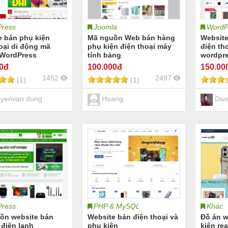
ress
Joomla
WordP
e bán phụ kiện
Mã nguồn Web bán hàng
Website
oại di động mã
phụ kiện điện thoại máy
điện th
WordPress
tính bảng
wordpre
chuẩn 
00đ
100
.000đ
150
.00
1452
2497
(1)
(1)
yenvan dung
Hoang
Dwe
ress
PHP & MySQL
Khác
ồn website bán
Website bán điện thoại và
Đồ án w
 điện lạnh
phụ kiện
kiện re