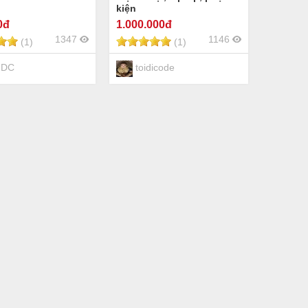
kiện
0đ
1.000
.000đ
1347
1146
(1)
(1)
 DC
toidicode