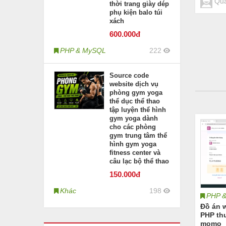
Qua
thời trang giày dép
phụ kiện balo túi
xách
600
.000đ
PHP & MySQL
222
Source code
website dịch vụ
phòng gym yoga
thể dục thể thao
tập luyện thể hình
gym yoga dành
cho các phòng
gym trung tâm thể
hình gym yoga
fitness center và
câu lạc bộ thể thao
150
.000đ
Khác
198
PHP 
Đồ án 
PHP th
momo