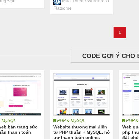
ng Đạo
Mua Theme WordPress
Flatsome
1
CODE GỢI Ý CHO 
& MySQL
PHP & MySQL
PHP &
web bán trang sức
Website thương mại điện
Web quả
uần thanh toán
tử PHP thuần + MySQL, hỗ
php thu
trợ thanh toán online,
đặt phò