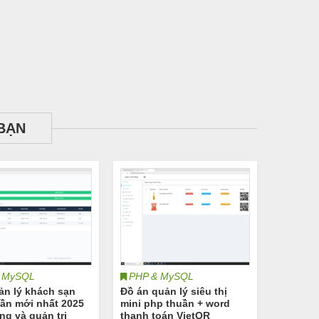
BẠN
 MySQL
PHP & MySQL
n lý khách sạn
Đồ án quản lý siêu thị
ần mới nhất 2025
mini php thuần + word
ng và quản trị
thanh toán VietQR