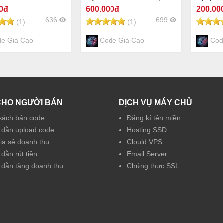
nhiều tính năng hay
00đ
600
.000đ
200
.00
636
699
(1)
(1)
e Giá Cao
Code Giá Cao
Cod
CHO NGƯỜI BÁN
DỊCH VỤ MÁY CHỦ
sách bán code
Đăng kí tên miền
dẫn upload code
Hosting SSD
hia sẻ doanh thu
Clould VPS
dẫn rút tiền
Email Server
dẫn tăng doanh thu
Chứng thực SSL