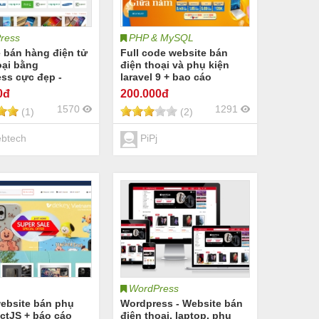
ress
PHP & MySQL
 bán hàng điện tử
Full code website bán
oại bằng
điện thoại và phụ kiện
ss cực đẹp -
laravel 9 + bao cáo
seo
0đ
200
.000đ
1570
1291
(1)
(2)
btech
PiPj
WordPress
ebsite bán phụ
Wordpress - Website bán
actJS + báo cáo
điện thoại, laptop, phụ