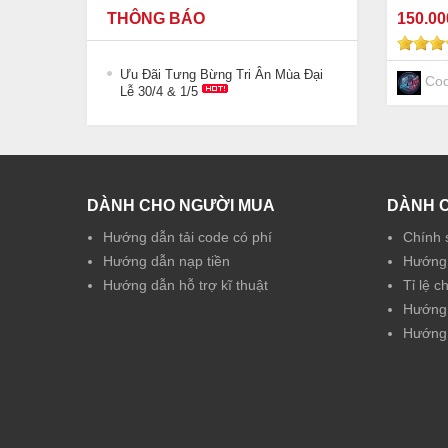
150
.0
THÔNG BÁO
Ưu Đãi Tưng Bừng Tri Ân Mùa Đại
Cod
Lễ 30/4 & 1/5
DÀNH CHO NGƯỜI MUA
DÀNH 
Hướng dẫn tải code có phí
Chính 
Hướng dẫn nạp tiền
Hướng 
Hướng dẫn hỗ trợ kĩ thuật
Tỉ lệ c
Hướng 
Hướng 