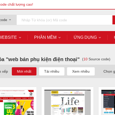
code chất lượng cao!
code
WEBSITE
PHẦN MỀM
ỨNG DỤNG
a "web bán phụ kiện điện thoại"
(
10
Source code)
p xếp