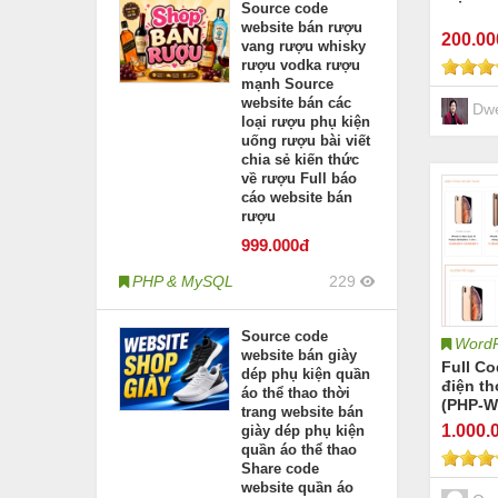
Source code
website bán rượu
200
.0
vang rượu whisky
rượu vodka rượu
mạnh Source
website bán các
Dwe
loại rượu phụ kiện
uống rượu bài viết
chia sẻ kiến thức
về rượu Full báo
cáo website bán
rượu
999
.000đ
PHP & MySQL
229
Source code
WordP
website bán giày
Full C
dép phụ kiện quần
điện th
áo thể thao thời
(PHP-W
trang website bán
1.000
.
giày dép phụ kiện
quần áo thể thao
Share code
website quần áo