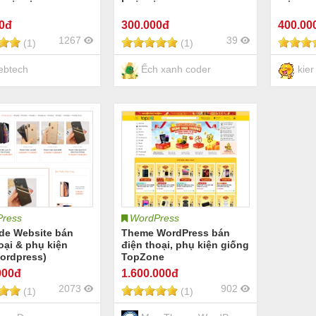
00đ
300
.000đ
400
.00
1267
39
(1)
(1)
btech
Ếch xanh coder
kier
ress
WordPress
ode Website bán
Theme WordPress bán
oại & phụ kiện
điện thoại, phụ kiện giống
ordpress)
TopZone
000đ
1.600
.000đ
2073
902
(1)
(1)