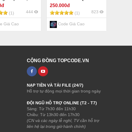
0đ
250
.000đ
444
823
(1)
(1)
e Giá Cao
Code Giá Cao
CỘNG ĐỒNG TOPCODE.VN
NẠP TIỀN VÀ TẢI FILE (24/7)
Hỗ trợ tự động mọi thời gian trong ngày
ĐỘI NGŨ HỖ TRỢ ONLINE (T2 - T7)
Sáng: Từ 7h30 đến 11h30
Chiều: Từ 13h30 đến 17h30
(CN và các ngày lễ nghỉ, TV cần hỗ trợ
liên hệ lại trong giờ hành chính)