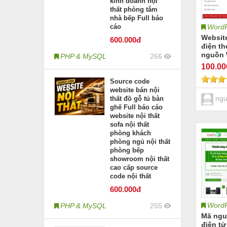
kinh doanh nội
thất phòng tắm
nhà bếp Full báo
WordP
cáo
Websit
600
.000đ
điện th
nguồn 
PHP & MySQL
266
100
.0
Source code
website bán nội
ngu
thất đồ gỗ tủ bàn
ghế Full báo cáo
website nội thất
sofa nội thất
phòng khách
phòng ngủ nội thất
phòng bếp
showroom nội thất
cao cấp source
code nội thất
600
.000đ
WordP
PHP & MySQL
255
Mã ngu
điện tử