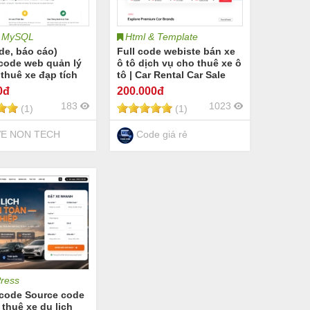
 MySQL
Html & Template
ode, báo cáo)
Full code webiste bán xe
code web quản lý
ô tô dịch vụ cho thuê xe ô
 thuê xe đạp tích
tô | Car Rental Car Sale
 đồ và thanh toán
Car business
0đ
200
.000đ
HP
183
1023
(1)
(1)
E NON TECH
Code giá rẻ
ress
code Source code
 thuê xe du lịch