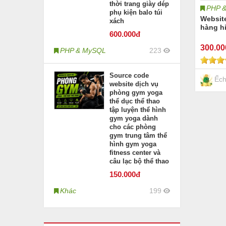
thời trang giày dép
PHP 
phụ kiện balo túi
Website
xách
hàng h
600
.000đ
300
.0
PHP & MySQL
223
Source code
Ếch
website dịch vụ
phòng gym yoga
thể dục thể thao
tập luyện thể hình
gym yoga dành
cho các phòng
gym trung tâm thể
hình gym yoga
fitness center và
câu lạc bộ thể thao
150
.000đ
Khác
199