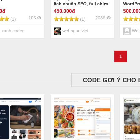
lịch chuẩn SEO, full chức
WordPr
năng
chuẩn 
00đ
450
.000đ
500
.00
Flatso
105
2086
(1)
(1)
 xanh coder
webnguoiviet
Web 
1
CODE GỢI Ý CHO 