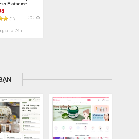
ess Flatsome
SEO WordPress
0đ
me chuẩn SEO
202
(1)
giá rẻ 24h
BẠN