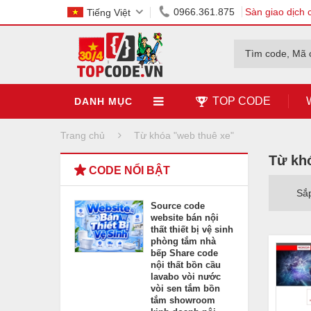
0966.361.875
Sàn giao dịch 
Tiếng Việt
Tìm code, Mã 
TOP CODE
DANH MỤC
Trang chủ
Từ khóa "web thuê xe"
Từ kh
CODE NỔI BẬT
Sắ
Source code
website bán nội
thất thiết bị vệ sinh
phòng tắm nhà
bếp Share code
nội thất bồn cầu
lavabo vòi nước
vòi sen tắm bồn
tắm showroom