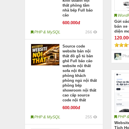
kinh doanh nội
thất phòng tắm
nhà bếp Full báo
WordP
cáo
Gửi cá
600
.000đ
bán xe 
diện m
PHP & MySQL
266
120
.0
Source code
website bán nội
Ph
thất đồ gỗ tủ bàn
ghế Full báo cáo
website nội thất
sofa nội thất
phòng khách
phòng ngủ nội thất
phòng bếp
showroom nội thất
cao cấp source
code nội thất
600
.000đ
PHP 
PHP & MySQL
255
Websit
Tích Hợ