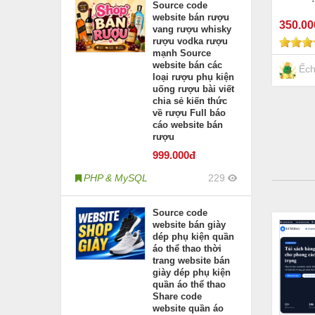
Source code
website bán rượu
350
.0
vang rượu whisky
rượu vodka rượu
mạnh Source
website bán các
Ếch
loại rượu phụ kiện
uống rượu bài viết
chia sẻ kiến thức
về rượu Full báo
cáo website bán
rượu
999
.000đ
PHP & MySQL
229
Source code
website bán giày
dép phụ kiện quần
áo thể thao thời
trang website bán
giày dép phụ kiện
quần áo thể thao
Share code
website quần áo