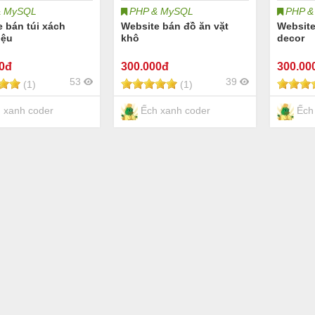
& MySQL
PHP & MySQL
PHP &
 bán túi xách
Website bán đồ ăn vặt
Website
iệu
khô
decor
00đ
300
.000đ
300
.00
53
39
(1)
(1)
 xanh coder
Ếch xanh coder
Ếch 