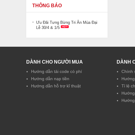
THÔNG BÁO
Ưu Đãi Tưng Bừng Tri Ân Mùa Đại
Lễ 30/4 & 1/5
DÀNH CHO NGƯỜI MUA
DÀNH 
Hướng dẫn tải code có phí
Chính 
Hướng dẫn nạp tiền
Hướng 
Hướng dẫn hỗ trợ kĩ thuật
Tỉ lệ c
Hướng 
Hướng 