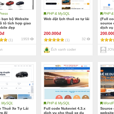
ress
PHP & MySQL
PHP &
c bạn bộ Website
Web đặt lịch thuê xe tự lái
(Full c
ô tô tích hợp giao
source 
obile đẹp
dịch vụ
hợp bản
00đ
200
.000đ
200
.00
dùng P
1959
32
(1)
(1)
an
Ếch xanh coder
JOV
& MySQL
PHP & MySQL
WordP
e Thuê Xe Tự Lái
Full code Nukeviet 4.3.x
Source 
p AI
dịch vụ cho thuê xe du
website