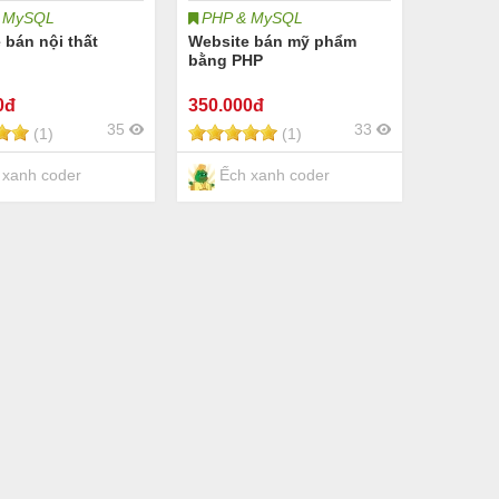
 MySQL
PHP & MySQL
 bán nội thất
Website bán mỹ phẩm
bằng PHP
0đ
350
.000đ
35
33
(1)
(1)
xanh coder
Ếch xanh coder