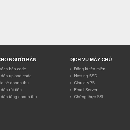
CHO NGƯỜI BÁN
DỊCH VỤ MÁY CHỦ
sách bán code
Đăng kí tên miền
dẫn upload code
Hosting SSD
hia sẻ doanh thu
Clould VPS
dẫn rút tiền
Email Server
dẫn tăng doanh thu
Chứng thực SSL