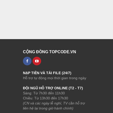
CỘNG ĐỒNG TOPCODE.VN
NẠP TIỀN VÀ TẢI FILE (24/7)
Hỗ trợ tự động mọi thời gian trong ngày
ĐỘI NGŨ HỖ TRỢ ONLINE (T2 - T7)
Sáng: Từ 7h30 đến 11h30
Chiều: Từ 13h30 đến 17h30
(CN và các ngày lễ nghỉ, TV cần hỗ trợ
liên hệ lại trong giờ hành chính)