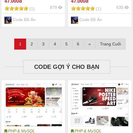
47
.000đ
47
.000đ
login,logout,đặt hàng,mua
hàng,mua hàng,thanh
879
635
(1)
(1)
hàng,thanh toán,quản lí
toán,quản lí
sp,nsp,checkout,đặt
sp,nsp,checkout,đặt
hàng,...đồ án
hàng,... Code đồ án
Code Đồ Án
Code Đồ Án
1
2
3
4
5
6
»
Trang Cuối
CODE GỢI Ý CHO BẠN
PHP & MySQL
PHP & MySQL