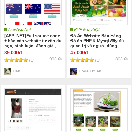
Asp/Asp.Net
PHP & MySQL
[ASP .NET]Full source code
Đồ Án Website Bán Hàng
+ báo cáo website tư vấn du
Đồ ăn PHP & Mysql đầy đủ
học, bình luận, đánh giá ,
quản trị và người dùng
mô hình mvc
39
.000đ
47
.000đ
996
868
(1)
(1)
Dan
Code Đồ Án