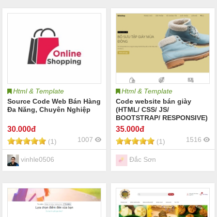
Html & Template
Html & Template
Source Code Web Bán Hàng
Code website bán giày
Đa Năng, Chuyên Nghiệp
(HTML/ CSS/ JS/
BOOTSTRAP/ RESPONSIVE)
30
.000đ
35
.000đ
1007
1516
(1)
(1)
vinhle0506
Đắc Sơn