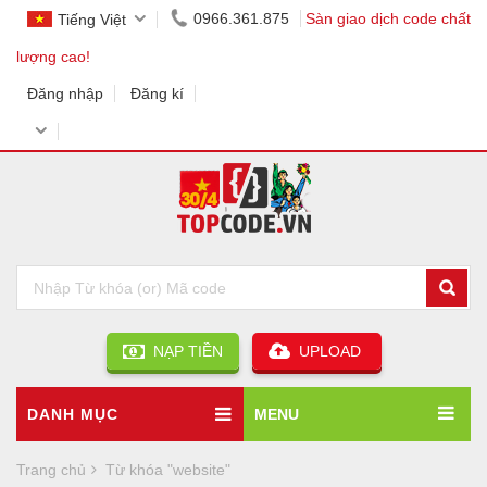
0966.361.875
Sàn giao dịch code chất
Tiếng Việt
lượng cao!
Đăng nhập
Đăng kí
NẠP TIỀN
UPLOAD
DANH MỤC
MENU
Trang chủ
Từ khóa "website"