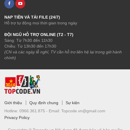
NẠP TIỀN VÀ TẢI FILE (24/7)
Hỗ trợ tự động mọi thời gian trong ngày
ĐỘI NGŨ HỖ TRỢ ONLINE (T2 - T7)
Sáng: Từ 7h30 đến 11h30
Chiều: Từ 13h30 đến 17h30
(CN và các ngày lễ nghỉ, TV cần hỗ trợ liên hệ lại trong giờ hành
chính)
Giới thiệu
Quy định chung
Sự kiện
Hotline:
0966.361.875 -
Email:
Topcode.vn@gmail.com
Privacy Policy