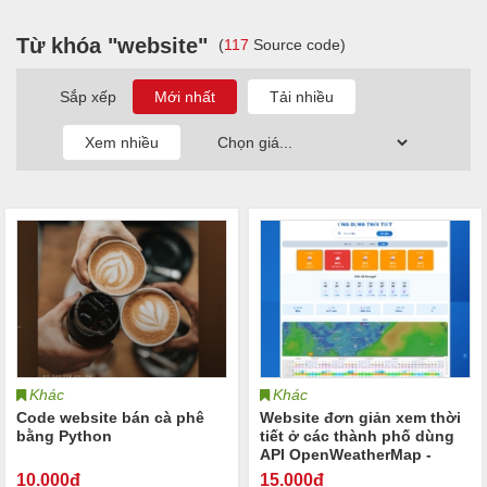
Từ khóa "website"
(
117
Source code)
Sắp xếp
Khác
Khác
Code website bán cà phê
Website đơn giản xem thời
bằng Python
tiết ở các thành phố dùng
API OpenWeatherMap -
Node.js - React.js
10
.000đ
15
.000đ