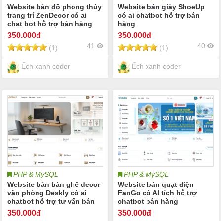
Website bán đồ phong thủy
Website bán giày ShoeUp
trang trí ZenDecor có ai
có ai chatbot hỗ trợ bán
chat bot hỗ trợ bán hàng
hàng
350
.000đ
350
.000đ
41
40
(1)
(1)
Ếch xanh coder
Ếch xanh coder
PHP & MySQL
PHP & MySQL
Website bán bàn ghế decor
Website bán quạt điện
văn phòng Deskly có ai
FanGo có AI tích hỗ trợ
chatbot hỗ trợ tư vấn bán
chatbot bán hàng
hàng
350
.000đ
350
.000đ