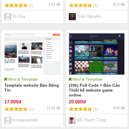
144
814
(1)
(1)
Vo Duy
Toàn Nguyễn
Html & Template
Html & Template
Template website Báo Đăng
(20k) Full Code + Báo Cáo
Tin
Thiết kế website game
online
17
.000đ
20
.000đ
1198
998
(1)
(1)
trongquyenafc
Đỗ Thanh Tùng