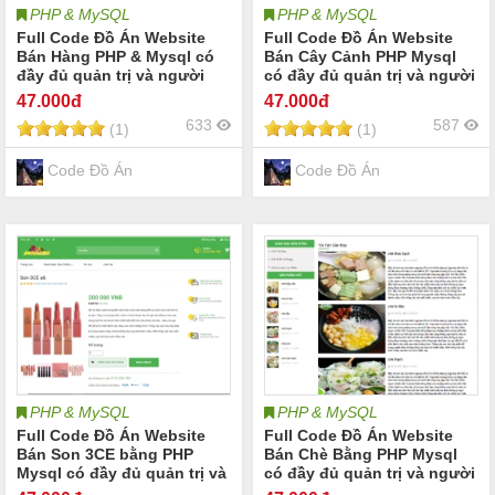
PHP & MySQL
PHP & MySQL
Full Code Đồ Án Website
Full Code Đồ Án Website
Bán Hàng PHP & Mysql có
Bán Cây Cảnh PHP Mysql
đầy đủ quản trị và người
có đầy đủ quản trị và người
dùng: login,logout,đặt
dùng: login,logout,đặt
47
.000đ
47
.000đ
hàng,mua hàng,thanh
hàng,mua hàng,thanh
633
587
(1)
(1)
toán,quản lí
toán,quản lí
sp,nsp,checkout,đặt hàng,..
sp,nsp,checkout,đặt hàng,..
Code Đồ Án
Code Đồ Án
PHP & MySQL
PHP & MySQL
Full Code Đồ Án Website
Full Code Đồ Án Website
Bán Son 3CE bằng PHP
Bán Chè Bằng PHP Mysql
Mysql có đầy đủ quản trị và
có đầy đủ quản trị và người
người dùng:
dùng: login,logout,đặt