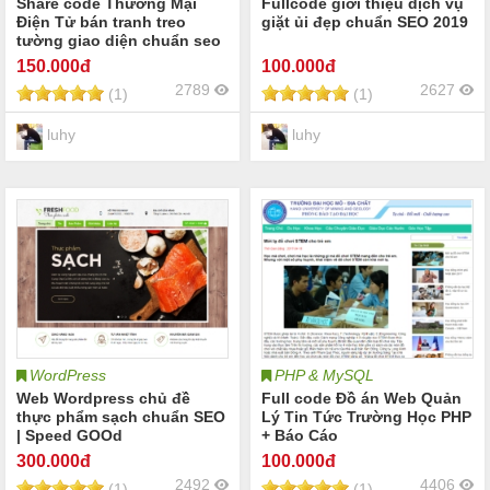
Share code Thương Mại
Fullcode giới thiệu dịch vụ
Điện Tử bán tranh treo
giặt ủi đẹp chuẩn SEO 2019
tường giao diện chuẩn seo
150
.000đ
100
.000đ
2789
2627
(1)
(1)
luhy
luhy
WordPress
PHP & MySQL
Web Wordpress chủ đề
Full code Đồ án Web Quản
thực phẩm sạch chuẩn SEO
Lý Tin Tức Trường Học PHP
| Speed GOOd
+ Báo Cáo
300
.000đ
100
.000đ
2492
4406
(1)
(1)