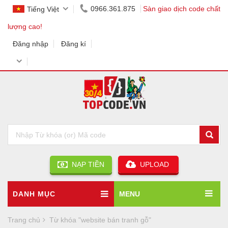
0966.361.875
Sàn giao dịch code chất
Tiếng Việt
lượng cao!
Đăng nhập
Đăng kí
NẠP TIỀN
UPLOAD
DANH MỤC
MENU
Trang chủ
Từ khóa "website bán tranh gỗ"