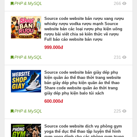
PHP & MySQL
266
Source code website bán rượu vang rượu
whisky rượu vodka rượu mạnh Source
website bán các loại rượu phụ kiện uống
rượu bài viết chia sẻ kiến thức về rượu
Full báo cáo website bán rượu
999
.000đ
PHP & MySQL
231
Source code website bán giày dép phụ
kiện quần áo thể thao thời trang website
bán giày dép phụ kiện quần áo thể thao
Share code website quần áo thời trang
giày dép phụ kiện balo túi xách
600
.000đ
PHP & MySQL
225
Source code website dịch vụ phòng gym
yoga thể dục thể thao tập luyện thể hình
gym yoga dành cho các phòng gym trung