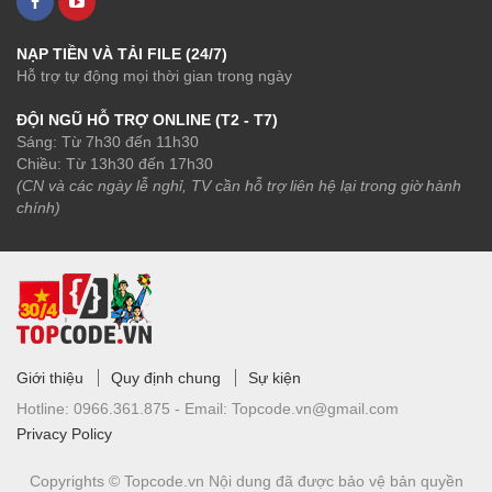
NẠP TIỀN VÀ TẢI FILE (24/7)
Hỗ trợ tự động mọi thời gian trong ngày
ĐỘI NGŨ HỖ TRỢ ONLINE (T2 - T7)
Sáng: Từ 7h30 đến 11h30
Chiều: Từ 13h30 đến 17h30
(CN và các ngày lễ nghỉ, TV cần hỗ trợ liên hệ lại trong giờ hành
chính)
Giới thiệu
Quy định chung
Sự kiện
Hotline:
0966.361.875 -
Email:
Topcode.vn@gmail.com
Privacy Policy
Copyrights © Topcode.vn
Nội dung đã được bảo vệ bản quyền