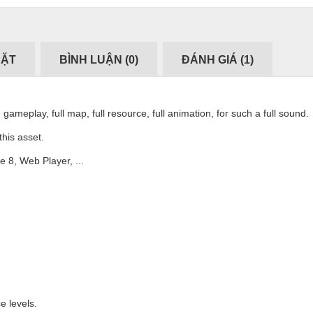
ĐẶT
BÌNH LUẬN (
0
)
ĐÁNH GIÁ (
1
)
gameplay, full map, full resource, full animation, for such a full sound.
this asset.
 8, Web Player, ...
e levels.