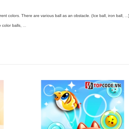
ent colors. There are various ball as an obstacle. (Ice ball, iron ball, ...
color balls, ...