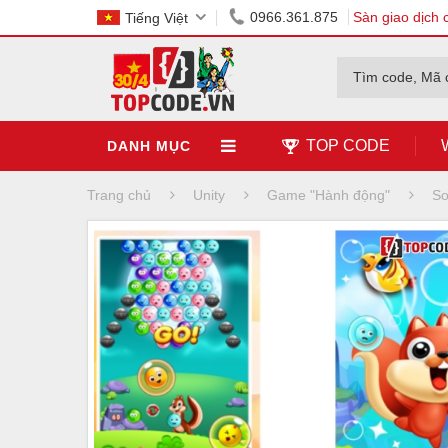
0966.361.875
Sàn giao dịch 
Tiếng Việt
Tìm code, Mã 
TOP CODE
DANH MỤC
Trang chủ
Unity
Game "Hành động"
So