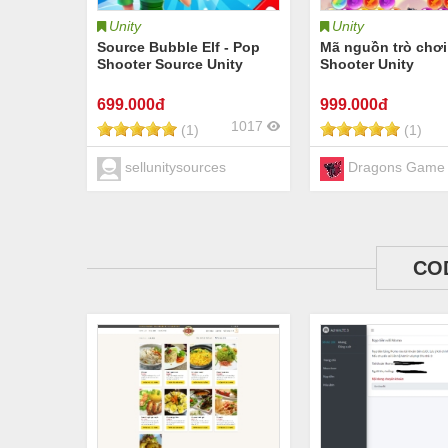
Unity
Unity
Source Bubble Elf - Pop
Mã nguồn trò chơi
Shooter Source Unity
Shooter Unity
699
.000đ
999
.000đ
1017
(1)
(1)
sellunitysources
Dragons Game
CO