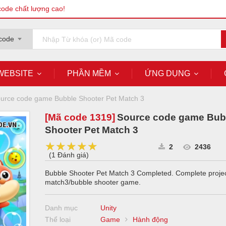
code chất lượng cao!
code
WEBSITE
PHẦN MỀM
ỨNG DỤNG
urce code game Bubble Shooter Pet Match 3
[Mã code
1319
]
Source code game Bub
Shooter Pet Match 3
★★★★★
★★★★★
★★★★★
2
2436
(
1 Đánh giá
)
Bubble Shooter Pet Match 3 Completed. Complete projec
match3/bubble shooter game.
Danh mục
Unity
Thể loại
Game
Hành động