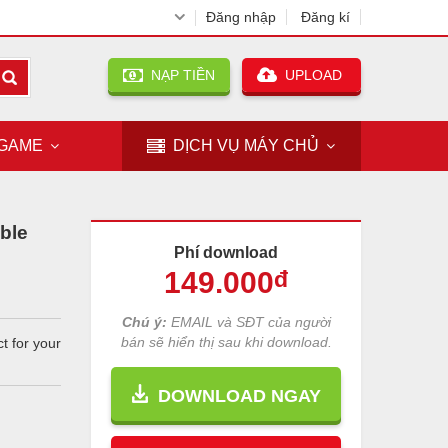
Đăng nhập
Đăng kí
NẠP TIỀN
UPLOAD
GAME
DỊCH VỤ
MÁY CHỦ
ble
Phí download
149
.000
đ
Chú ý:
EMAIL và SĐT của người
bán sẽ hiển thị sau khi download.
t for your
DOWNLOAD NGAY