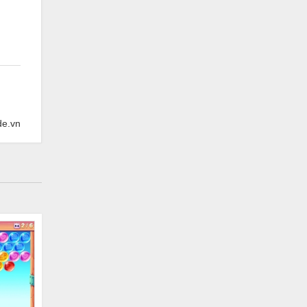
de.vn