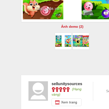
Ảnh demo (2)
sellunitysources
(Hạng
S
vàng)
Xem trang