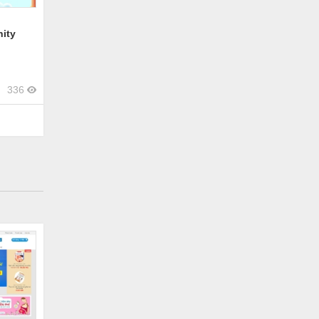
ity
336