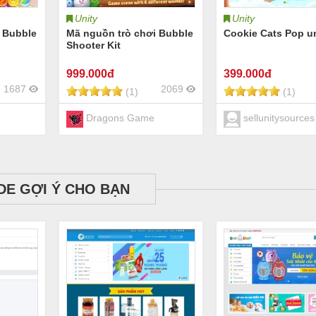
Unity
Unity
 Bubble
Mã nguồn trò chơi Bubble
Cookie Cats Pop un
Shooter Kit
999
.000đ
399
.000đ
1687
2069
(1)
(1)
Dragons Game
sellunitysources
DE GỢI Ý CHO BẠN