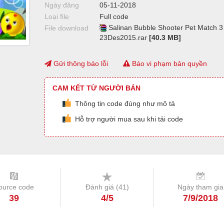
Ngày đăng
05-11-2018
Loại file
Full code
Salinan Bubble Shooter Pet Match 3
File download
23Des2015.rar
[40.3 MB]
Gửi thông báo lỗi
Báo vi phạm bản quyền
CAM KẾT TỪ NGƯỜI BÁN
Thông tin code đúng như mô tả
Hỗ trợ người mua sau khi tải code
ource code
Đánh giá (
41
)
Ngày tham gia
39
4/5
7/9/2018