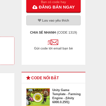
Bạn có code hay
ĐĂNG
BÁN
NGAY
Lưu
vao
yêu thích
CHIA SẺ NHANH
(CODE
1319
)
Gửi code tới email bạn bè
CODE NỔI BẬT
Unity Game
Template - Farming
Engine - (Unity
6000.0.25f1)