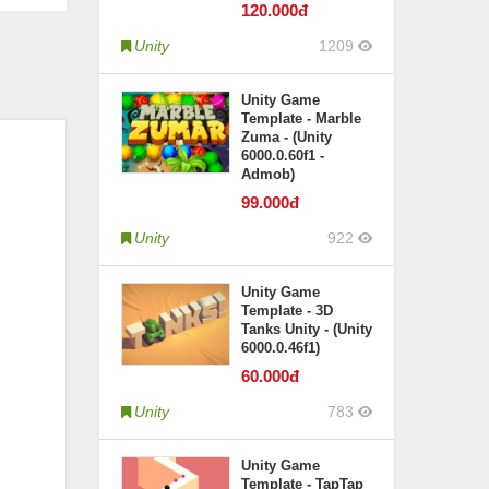
120
.000đ
Unity
1209
Unity Game
Template - Marble
Zuma - (Unity
6000.0.60f1 -
Admob)
99
.000đ
Unity
922
Unity Game
Template - 3D
Tanks Unity - (Unity
6000.0.46f1)
60
.000đ
Unity
783
Unity Game
Template - TapTap