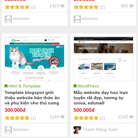
1423
985
(1)
(1)
khoirom
khoirom
Html & Template
WordPress
Template blogspot giới
Mẫu website dạy học trực
thiệu website bán thức ăn
tuyến rất đẹp, tương tự
và phụ kiện cho thú cưng
unica, edumall
300
.000đ
500
.000đ
1144
2142
(1)
(1)
khoirom
Thành Đặng Xuân