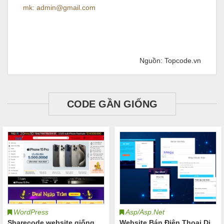
mk: admin@gmail.com
Nguồn: Topcode.vn
CODE GẦN GIỐNG
WordPress
Asp/Asp.Net
Sharecode website giống
Website Bán Điện Thoại Di