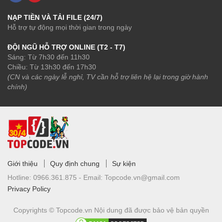
NẠP TIỀN VÀ TẢI FILE (24/7)
Hỗ trợ tự động mọi thời gian trong ngày
ĐỘI NGŨ HỖ TRỢ ONLINE (T2 - T7)
Sáng: Từ 7h30 đến 11h30
Chiều: Từ 13h30 đến 17h30
(CN và các ngày lễ nghỉ, TV cần hỗ trợ liên hệ lại trong giờ hành
chính)
Giới thiệu
Quy định chung
Sự kiện
Hotline:
0966.361.875 -
Email:
Topcode.vn@gmail.com
Privacy Policy
Copyrights © Topcode.vn
Nội dung đã được bảo vệ bản quyền