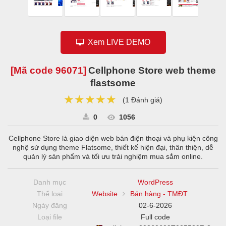
Xem LIVE DEMO
[Mã code
96071
]
Cellphone Store web theme
flastsome
★★★★★
★★★★★
★★★★★
(
1 Đánh giá
)
0
1056
Cellphone Store là giao diện web bán điện thoại và phụ kiện công
nghệ sử dụng theme Flatsome, thiết kế hiện đại, thân thiện, dễ
quản lý sản phẩm và tối ưu trải nghiệm mua sắm online.
Danh mục
WordPress
Thể loại
Website
Bán hàng - TMĐT
Ngày đăng
02-6-2026
Loại file
Full code