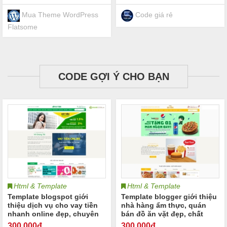
Mua Theme WordPress
Code giá rẻ
Flatsome
CODE GỢI Ý CHO BẠN
Html & Template
Html & Template
Template blogspot giới
Template blogger giới thiệu
thiệu dịch vụ cho vay tiền
nhà hàng ẩm thực, quán
nhanh online đẹp, chuyên
bán đồ ăn vặt đẹp, chất
nghiệp
lượng
300
.000đ
300
.000đ