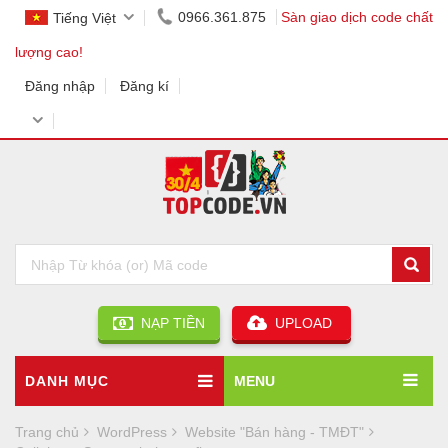
0966.361.875
Sàn giao dịch code chất
Tiếng Việt
lượng cao!
Đăng nhập
Đăng kí
NẠP TIỀN
UPLOAD
DANH MỤC
MENU
Trang chủ
WordPress
Website "Bán hàng - TMĐT"