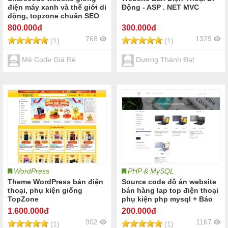
điện máy xanh và thế giới di
Động - ASP . NET MVC
động, topzone chuẩn SEO
800
.000đ
300
.000đ
768
1329
(1)
(1)
Mê Code Giá Rẻ
Dương Thành Đạt
WordPress
PHP & MySQL
Theme WordPress bán điện
Source code đồ án website
thoại, phụ kiện giống
bán hàng lap top điện thoại
TopZone
phụ kiện php mysql + Báo
cáo
1.600
.000đ
200
.000đ
902
1167
(1)
(1)