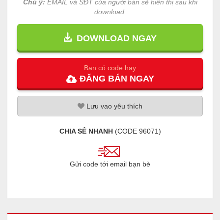
Chú ý:
EMAIL và SĐT của người bán sẽ hiển thị sau khi
download.
DOWNLOAD NGAY
Bạn có code hay
ĐĂNG
BÁN
NGAY
Lưu
vao
yêu thích
CHIA SẺ NHANH
(CODE
96071
)
Gửi code tới email bạn bè