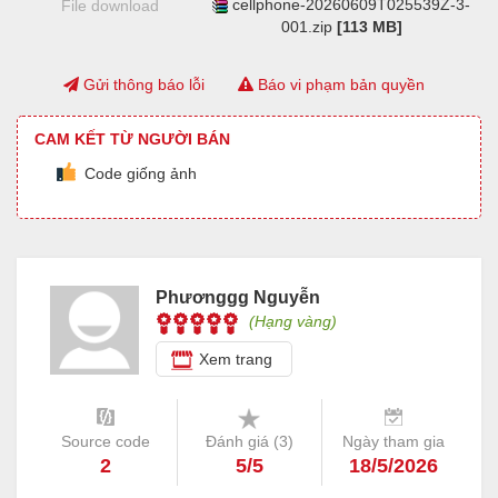
cellphone-20260609T025539Z-3-
File download
001.zip
[113 MB]
Gửi thông báo lỗi
Báo vi phạm bản quyền
CAM KẾT TỪ NGƯỜI BÁN
Code giống ảnh
Phươnggg Nguyễn
(Hạng vàng)
Xem trang
Source code
Đánh giá (
3
)
Ngày tham gia
2
5/5
18/5/2026