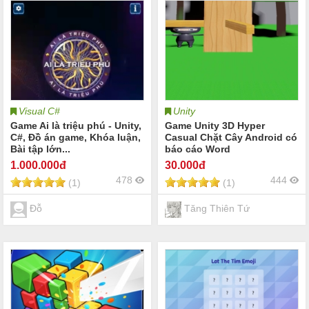
Visual C#
Unity
Game Ai là triệu phú - Unity,
Game Unity 3D Hyper
C#, Đồ án game, Khóa luận,
Casual Chặt Cây Android có
Bài tập lớn...
báo cáo Word
1.000
.000đ
30
.000đ
478
444
(1)
(1)
Đỗ
Tăng Thiên Tứ