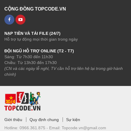
CỘNG ĐỒNG TOPCODE.VN
NẠP TIỀN VÀ TẢI FILE (24/7)
Hỗ trợ tự động mọi thời gian trong ngày
ĐỘI NGŨ HỖ TRỢ ONLINE (T2 - T7)
Sáng: Từ 7h30 đến 11h30
Chiều: Từ 13h30 đến 17h30
(CN và các ngày lễ nghỉ, TV cần hỗ trợ liên hệ lại trong giờ hành
chính)
Giới thiệu
Quy định chung
Sự kiện
Hotline:
0966.361.875 -
Email:
Topcode.vn@gmail.com