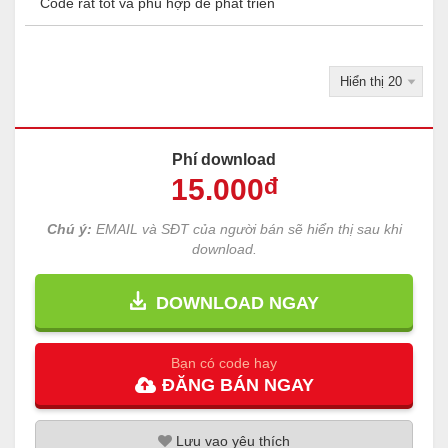
Code rất tốt và phù hợp để phát triển
Phí download
15
.000
đ
Chú ý:
EMAIL và SĐT của người bán sẽ hiển thị sau khi
download.
DOWNLOAD NGAY
Bạn có code hay
ĐĂNG
BÁN
NGAY
Lưu
vao
yêu thích