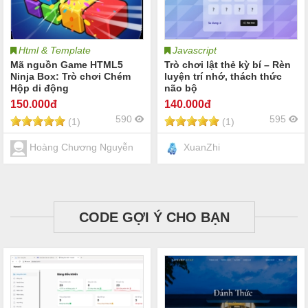
Html & Template
Javascript
Mã nguồn Game HTML5
Trò chơi lật thẻ kỳ bí – Rèn
Ninja Box: Trò chơi Chém
luyện trí nhớ, thách thức
Hộp di động
não bộ
150
.000đ
140
.000đ
590
595
(1)
(1)
Hoàng Chương Nguyễn
XuanZhi
CODE GỢI Ý CHO BẠN