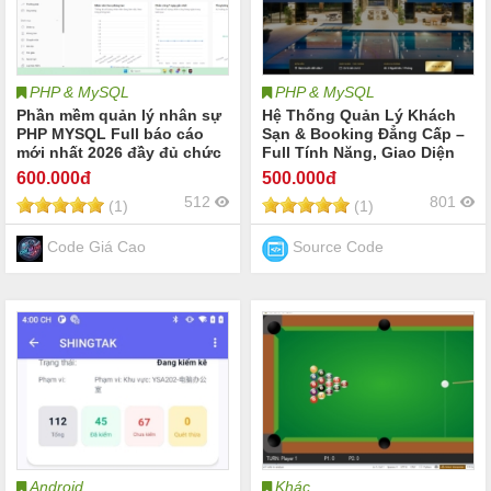
PHP & MySQL
PHP & MySQL
Phần mềm quản lý nhân sự
Hệ Thống Quản Lý Khách
PHP MYSQL Full báo cáo
Sạn & Booking Đẳng Cấp –
mới nhất 2026 đầy đủ chức
Full Tính Năng, Giao Diện
năng hay nhất
Độc Quyền
600
.000đ
500
.000đ
512
801
(1)
(1)
Code Giá Cao
Source Code
Android
Khác