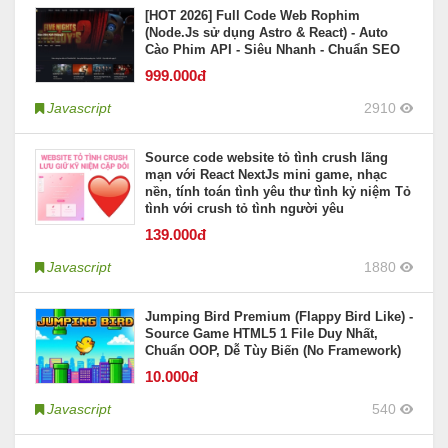
[HOT 2026] Full Code Web Rophim
(Node.Js sử dụng Astro & React) - Auto
Cào Phim API - Siêu Nhanh - Chuẩn SEO
999
.000đ
Javascript
2910
Source code website tỏ tình crush lãng
mạn với React NextJs mini game, nhạc
nền, tính toán tình yêu thư tình kỷ niệm Tỏ
tình với crush tỏ tình người yêu
139
.000đ
Javascript
1880
Jumping Bird Premium (Flappy Bird Like) -
Source Game HTML5 1 File Duy Nhất,
Chuẩn OOP, Dễ Tùy Biến (No Framework)
10
.000đ
Javascript
540