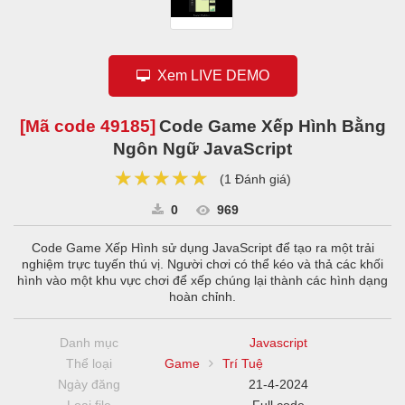
Xem LIVE DEMO
[Mã code
49185
]
Code Game Xếp Hình Bằng
Ngôn Ngữ JavaScript
★★★★★
★★★★★
★★★★★
(
1 Đánh giá
)
0
969
Code Game Xếp Hình sử dụng JavaScript để tạo ra một trải
nghiệm trực tuyến thú vị. Người chơi có thể kéo và thả các khối
hình vào một khu vực chơi để xếp chúng lại thành các hình dạng
hoàn chỉnh.
Danh mục
Javascript
Thể loại
Game
Trí Tuệ
Ngày đăng
21-4-2024