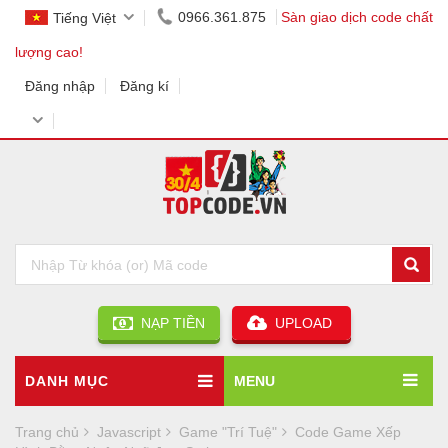
0966.361.875
Sàn giao dịch code chất
Tiếng Việt
lượng cao!
Đăng nhập
Đăng kí
NẠP TIỀN
UPLOAD
DANH MỤC
MENU
Trang chủ
Javascript
Game "Trí Tuệ"
Code Game Xếp