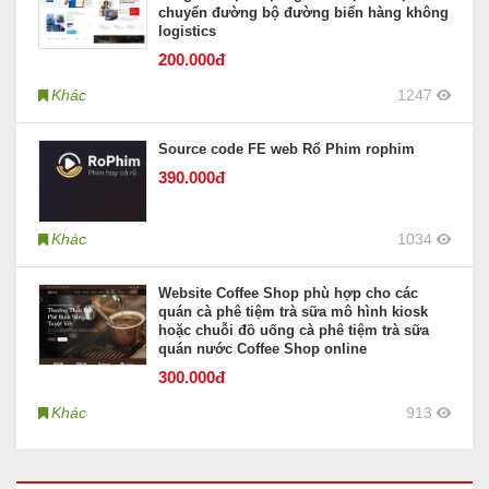
chuyển đường bộ đường biển hàng không
logistics
200
.000đ
Khác
1247
Source code FE web Rổ Phim rophim
390
.000đ
Khác
1034
Website Coffee Shop phù hợp cho các
quán cà phê tiệm trà sữa mô hình kiosk
hoặc chuỗi đồ uống cà phê tiệm trà sữa
quán nước Coffee Shop online
300
.000đ
Khác
913