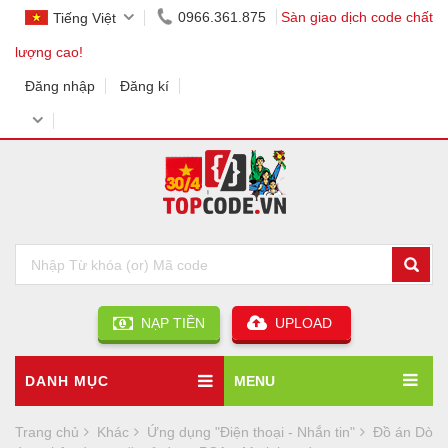
0966.361.875
Sàn giao dịch code chất
Tiếng Việt
lượng cao!
Đăng nhập
Đăng kí
NẠP TIỀN
UPLOAD
DANH MỤC
MENU
Trang chủ
Khác
Ứng dụng "Điện thoại - Nhắn tin"
Đồ án Dò