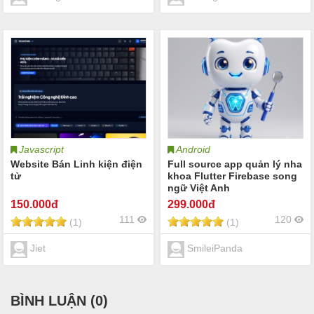
Javascript
Android
Website Bán Linh kiện điện
Full source app quản lý nha
tử
khoa Flutter Firebase song
ngữ Việt Anh
150
.000đ
299
.000đ
111
120
(1)
(1)
Jiet
SmileiPanda
BÌNH LUẬN (
0
)