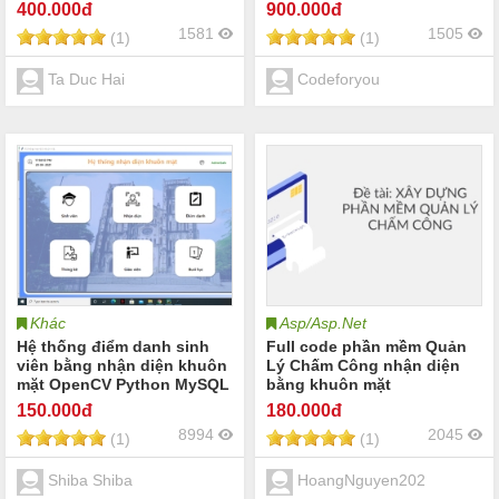
400
.000đ
900
.000đ
1581
1505
(1)
(1)
Ta Duc Hai
Codeforyou
Khác
Asp/Asp.Net
Hệ thống điểm danh sinh
Full code phần mềm Quản
viên bằng nhận diện khuôn
Lý Chấm Công nhận diện
mặt OpenCV Python MySQL
bằng khuôn mặt
Tkinter
150
.000đ
180
.000đ
8994
2045
(1)
(1)
Shiba Shiba
HoangNguyen202