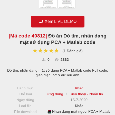
Xem LIVE DEMO
[Mã code
40812
]
Đồ án Dò tìm, nhận dạng
mặt sử dụng PCA + Matlab code
★★★★★
★★★★★
★★★★★
(
1 Đánh giá
)
0
2362
Dò tìm, nhận dạng mặt sử dụng PCA + Matlab code Full code,
giao diện, cở ở dữ liệu ảnh
Danh mục
Khác
Thể loại
Ứng dụng
Điện thoại - Nhắn tin
Ngày đăng
15-7-2020
Loại file
Khác
Nhan dang mat nguoi PCA + Matlab
File download