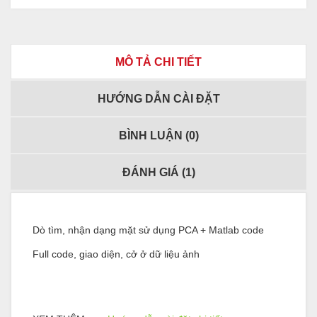
MÔ TẢ CHI TIẾT
HƯỚNG DẪN CÀI ĐẶT
BÌNH LUẬN (
0
)
ĐÁNH GIÁ (
1
)
Dò tìm, nhận dạng mặt sử dụng PCA + Matlab code
Full code, giao diện, cở ở dữ liệu ảnh