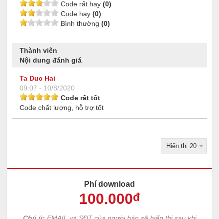
Code rất hay
(0)
Code hay
(0)
Bình thường
(0)
Thành viên
Nội dung đánh giá
Ta Duc Hai
09:07 - 10/8/2020
Code rất tốt
Code chất lượng, hỗ trợ tốt
Phí download
100
.000
đ
Chú ý:
EMAIL và SĐT của người bán sẽ hiển thị sau khi