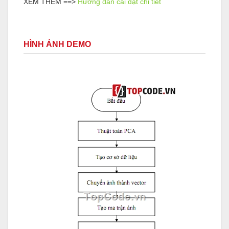
XEM THÊM ==>
Hướng dẫn cài đặt chi tiết
HÌNH ẢNH DEMO