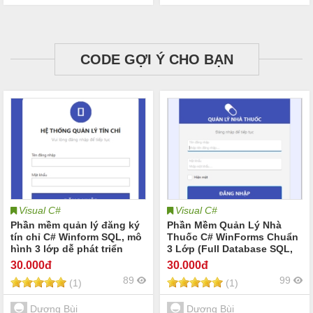
CODE GỢI Ý CHO BẠN
Visual C#
Visual C#
Phần mềm quản lý đăng ký
Phần Mềm Quản Lý Nhà
tín chỉ C# Winform SQL, mô
Thuốc C# WinForms Chuẩn
hình 3 lớp dễ phát triển
3 Lớp (Full Database SQL,
Backup & Restore)
30
.000đ
30
.000đ
89
99
(1)
(1)
Dương Bùi
Dương Bùi