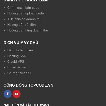
DÀNH CHO NGƯỜI BÁN
Chính sách bán code
Hướng dẫn upload code
Tỉ lệ chia sẻ doanh thu
Hướng dẫn rút tiền
Hướng dẫn tăng doanh thu
DỊCH VỤ MÁY CHỦ
Đăng kí tên miền
Hosting SSD
Clould VPS
Email Server
Chứng thực SSL
CỘNG ĐỒNG TOPCODE.VN
NẠP TIỀN VÀ TẢI FILE (24/7)