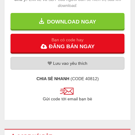
download.
DOWNLOAD NGAY
Bạn có code hay
ĐĂNG
BÁN
NGAY
Lưu
vao
yêu thích
CHIA SẺ NHANH
(CODE
40812
)
Gửi code tới email bạn bè