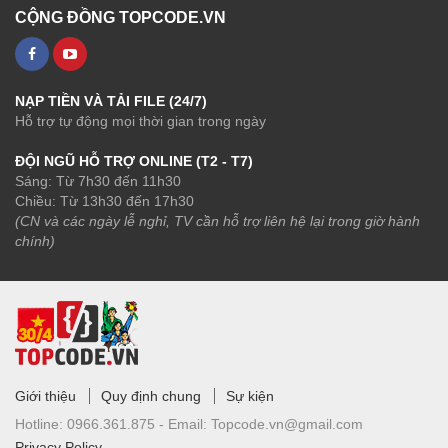
CỘNG ĐỒNG TOPCODE.VN
NẠP TIỀN VÀ TẢI FILE (24/7)
Hỗ trợ tự động mọi thời gian trong ngày
ĐỘI NGŨ HỖ TRỢ ONLINE (T2 - T7)
Sáng: Từ 7h30 đến 11h30
Chiều: Từ 13h30 đến 17h30
(CN và các ngày lễ nghỉ, TV cần hỗ trợ liên hệ lại trong giờ hành
chính)
Giới thiệu
Quy định chung
Sự kiện
Hotline:
0966.361.875 -
Email:
Topcode.vn@gmail.com
Privacy Policy