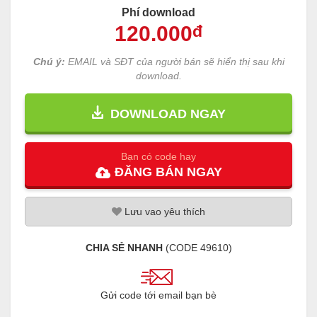
Phí download
120
.000
đ
Chú ý:
EMAIL và SĐT của người bán sẽ hiển thị sau khi
download.
DOWNLOAD NGAY
Bạn có code hay
ĐĂNG
BÁN
NGAY
Lưu
vao
yêu thích
CHIA SẺ NHANH
(CODE
49610
)
Gửi code tới email bạn bè