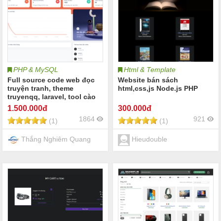
PHP & MySQL
Html & Template
Full source code web đọc
Website bán sách
truyện tranh, theme
html,css,js Node.js PHP
truyenqq, laravel, tool cào
truyện từ otruyen
1.500
.000đ
300
.000đ
1864
921
(1)
(1)
Thắng Nghiêm Quang
Hieudouble