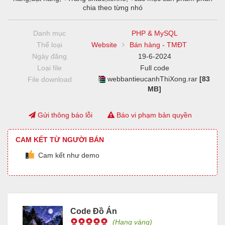
chia theo từng nhó
Danh mục
PHP & MySQL
Thể loại
Website
Bán hàng - TMĐT
Ngày đăng
19-6-2024
Loại file
Full code
webbantieucanhThiXong.rar
[83
File download
MB]
Gửi thông báo lỗi
Báo vi phạm bản quyền
CAM KẾT TỪ NGƯỜI BÁN
Cam kết như demo
Code Đồ Án
(Hạng vàng)