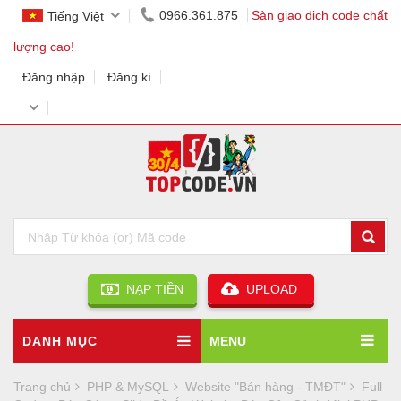
0966.361.875
Sàn giao dịch code chất
Tiếng Việt
lượng cao!
Đăng nhập
Đăng kí
NẠP TIỀN
UPLOAD
DANH MỤC
MENU
Trang chủ
PHP & MySQL
Website "Bán hàng - TMĐT"
Full