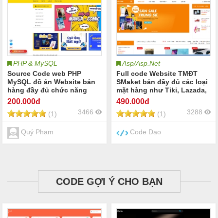
PHP & MySQL
Asp/Asp.Net
Source Code web PHP
Full code Website TMĐT
MySQL đồ án Website bán
SMaket bán đầy đủ các loại
hàng đầy đủ chức năng
mặt hàng như Tiki, Lazada,
Thanh toán sản phẩm.
200
.000đ
490
.000đ
3466
3288
(1)
(1)
Quý Phạm
Code Dạo
CODE GỢI Ý CHO BẠN