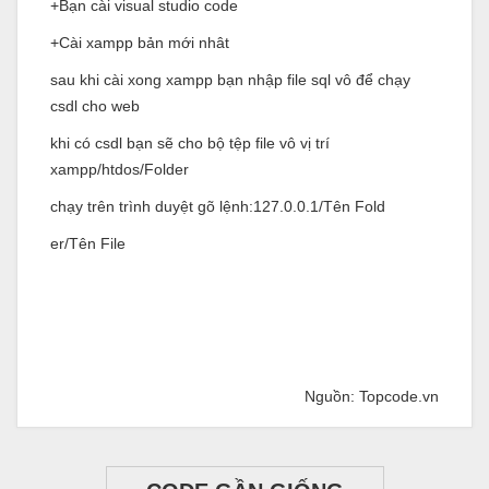
+Bạn cài visual studio code
+Cài xampp bản mới nhât
sau khi cài xong xampp bạn nhập file sql vô để chạy
csdl cho web
khi có csdl bạn sẽ cho bộ tệp file vô vị trí
xampp/htdos/Folder
chạy trên trình duyệt gõ lệnh:127.0.0.1/Tên Fold
er/Tên File
Nguồn: Topcode.vn