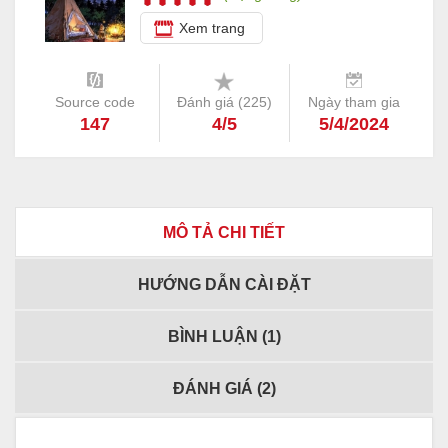
Xem trang
Source code
Đánh giá (
225
)
Ngày tham gia
147
4/5
5/4/2024
MÔ TẢ CHI TIẾT
HƯỚNG DẪN CÀI ĐẶT
BÌNH LUẬN (
1
)
ĐÁNH GIÁ (
2
)