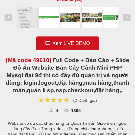
Xem LIVE DEMO
[Mã code
49610
]
Full Code + Báo Cáo + Slide
Đồ Án Website Bán Cây Cảnh Mini PHP
Mysql đạt 9đ thi có đầy đủ quản trị và người
dùng: login,logout,đặt hàng,mua hàng,thanh
toán,quản lí sp,nsp,checkout,đặt hàng,.
★★★★★
★★★★★
★★★★★
(
2 Đánh giá
)
4
1395
Website có đủ các chức năng từ Quản Trị đến Giao diện người
dùng đầy đủ: +Trang index, +Trang chitietsanrpham, ,+giỏ
hàng,đặt hàng, +Trang tintuc,lienhe, +các mục sản phẩm phân