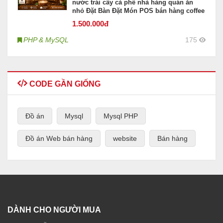
nước trái cây cà phê nhà hàng quán ăn
nhỏ Đặt Bàn Đặt Món POS bán hàng coffee
1.500
.000đ
PHP & MySQL
175
CODE GẦN GIỐNG
Đồ án
Mysql
Mysql PHP
Đồ án Web bán hàng
website
Bán hàng
DÀNH CHO NGƯỜI MUA