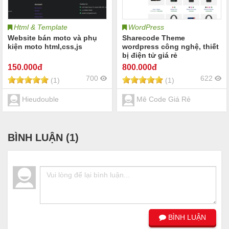
Html & Template
WordPress
Website bán moto và phụ
Sharecode Theme
kiện moto html,css,js
wordpress công nghệ, thiết
bị điện tử giá rẻ
150
.000đ
800
.000đ
700
622
(1)
(1)
Hieudouble
Mê Code Giá Rẻ
BÌNH LUẬN (
1
)
BÌNH LUẬN