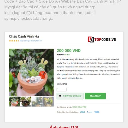
Code + Báo Cáo + Slide Đồ Án Website Bán Cây Cảnh Mini PHP
Mysql đạt 9đ thi có đầy đủ quản trị và người dùng:
login,logout,đặt hàng,mua hàng,thanh toán,quản lí
sp,nsp,checkout,đặt hàng,.
Ảnh demo (10)