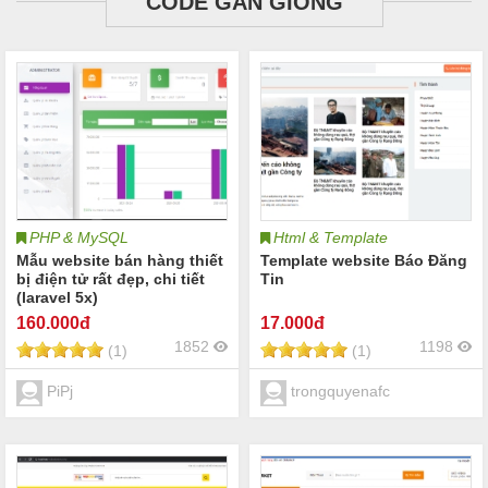
CODE GẦN GIỐNG
PHP & MySQL
Html & Template
Mẫu website bán hàng thiết
Template website Báo Đăng
bị điện tử rất đẹp, chi tiết
Tin
(laravel 5x)
160
.000đ
17
.000đ
1852
1198
(1)
(1)
PiPj
trongquyenafc