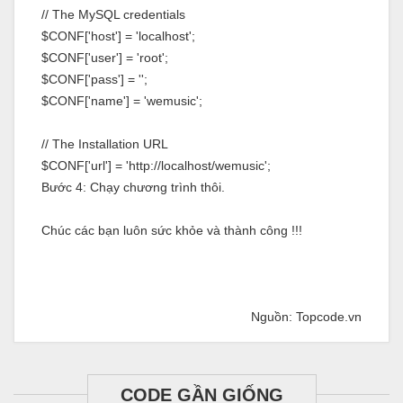
// The MySQL credentials
$CONF['host'] = 'localhost';
$CONF['user'] = 'root';
$CONF['pass'] = '';
$CONF['name'] = 'wemusic';
// The Installation URL
$CONF['url'] = 'http://localhost/wemusic';
Bước 4: Chạy chương trình thôi.
Chúc các bạn luôn sức khỏe và thành công !!!
Nguồn: Topcode.vn
CODE GẦN GIỐNG