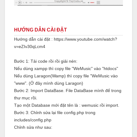
HƯỚNG DẪN CÀI ĐẶT
Hướng dẫn cài đặt : https://www.youtube.com/watch?
v=eZIv30qLcm4
Bước 1: Tải code rồi rồi giải nén:
Nếu dùng xampp thì copy file "WeMusic" vào "htdocs"
Nếu dùng Laragon(Wamp) thì copy file "WeMusic vào
"www". (Ở đây mình dùng Laragon)
Bước 2: Import DataBase. File DataBase mình để trong
thư mục rồi.
Tạo một Database mới đặt tên là : wemusic rồi import.
Bước 3: Chỉnh sửa lại file config.php trong
includes/config.php
Chỉnh sửa như sau: