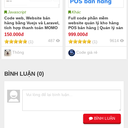
Javascript
Khác
Code web, Website bán
Full code phần mềm
hàng bằng Vuejs và Laravel,
website quản lý kho hàng
tích hợp thanh toán MOMO
POS bán hàng | Quản lý sản
phẩm và khách hàng Quản
150
.000đ
999
.000đ
lý kho hàng thu chi công
487
9614
(1)
(1)
nợ
Thông
Code giá rẻ
BÌNH LUẬN (
0
)
BÌNH LUẬN