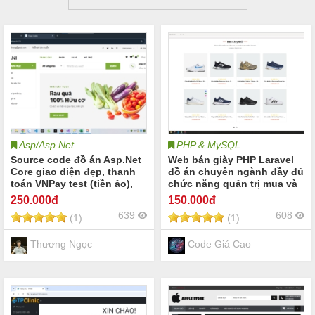
Asp/Asp.Net
PHP & MySQL
Source code đồ án Asp.Net
Web bán giày PHP Laravel
Core giao diện đẹp, thanh
đồ án chuyên ngành đầy đủ
toán VNPay test (tiền ảo),
chức năng quản trị mua và
thanh toán QR Code
bán
250
.000đ
150
.000đ
Webhook Sepay (tiền thật),
639
608
(1)
(1)
login Google & Facebook &
JWT, đầy đủ chức năng
2025
Thương Ngọc
Code Giá Cao