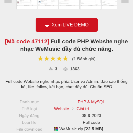
Xem LIVE DEMO
[Mã code
47112
]
Full code PHP Website nghe
nhạc WeMusic đầy đủ chức năng.
★★★★★
★★★★★
★★★★★
(
1 Đánh giá
)
3
1363
Full code Website nghe nhạc phía User và Admin. Báo cáo thống
kê, like. follow, kết bạn, chat đầy đủ. Chuẩn SEO
Danh mục
PHP & MySQL
Thể loại
Website
Giải trí
Ngày đăng
08-9-2023
Loại file
Full code
WeMusic.zip
[22.5 MB]
File download