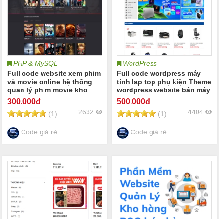
PHP & MySQL
WordPress
Full code website xem phim
Full code wordpress máy
và movie online hệ thống
tính lap top phụ kiện Theme
quản lý phim movie kho
wordpress website bán máy
phim movie streaming
tính điện thoại laptop phụ
300
.000đ
500
.000đ
movie management cho dự
kiện pc
2632
4404
(1)
(1)
án website phim trực tuyến
Code giá rẻ
Code giá rẻ