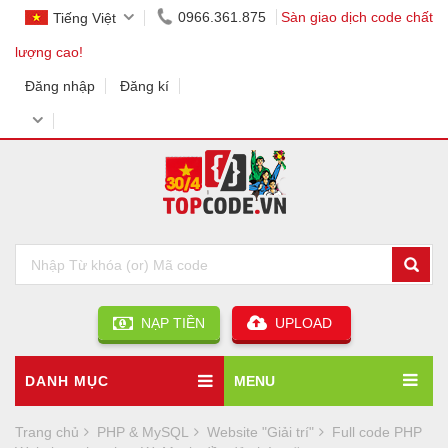
0966.361.875
Sàn giao dịch code chất
Tiếng Việt
lượng cao!
Đăng nhập
Đăng kí
NẠP TIỀN
UPLOAD
DANH MỤC
MENU
Trang chủ
PHP & MySQL
Website "Giải trí"
Full code PHP