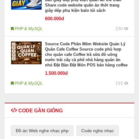
Share code website quần áo thời trang
giày dép phụ kiện balo túi xách
600
.000đ
PHP & MySQL
230
Source Code Phần Mềm Website Quản Lý
Quán Cafe Coffee Source code phù hợp
cho quán cafe Coffee trà sữa đồ uống
nước trái cây cà phê nhà hàng quán ăn
nhỏ Đặt Bàn Đặt Món POS bán hàng coffee
1.500
.000đ
PHP & MySQL
193
CODE GẦN GIỐNG
Đồ án Web nghe nhạc php
Code nghe nhạc