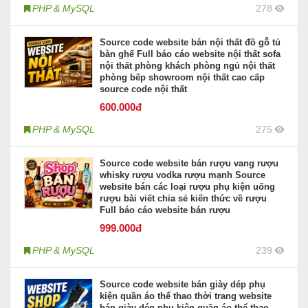
PHP & MySQL
278
Source code website bán nội thất đồ gỗ tủ
bàn ghế Full báo cáo website nội thất sofa
nội thất phòng khách phòng ngủ nội thất
phòng bếp showroom nội thất cao cấp
source code nội thất
600
.000đ
PHP & MySQL
275
Source code website bán rượu vang rượu
whisky rượu vodka rượu mạnh Source
website bán các loại rượu phụ kiện uống
rượu bài viết chia sẻ kiến thức về rượu
Full báo cáo website bán rượu
999
.000đ
PHP & MySQL
239
Source code website bán giày dép phụ
kiện quần áo thể thao thời trang website
bán giày dép phụ kiện quần áo thể thao