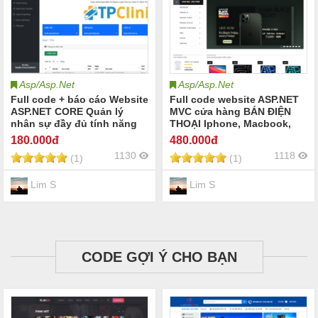
Asp/Asp.Net
Asp/Asp.Net
Full code + báo cáo Website
Full code website ASP.NET
ASP.NET CORE Quản lý
MVC cửa hàng BÁN ĐIỆN
nhân sự đầy đủ tính năng
THOẠI Iphone, Macbook,
Airpods, Watch của Apple
180
.000đ
480
.000đ
đầy đủ tính năng nhất
1130
1118
(1)
(1)
Lim S
Lim S
CODE GỢI Ý CHO BẠN