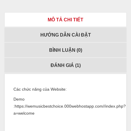
MÔ TẢ CHI TIẾT
HƯỚNG DẪN CÀI ĐẶT
BÌNH LUẬN (
0
)
ĐÁNH GIÁ (
1
)
Các chức năng của Website:
Demo
:https://wemusicbestchoice.000webhostapp.com//index.php?
a=welcome