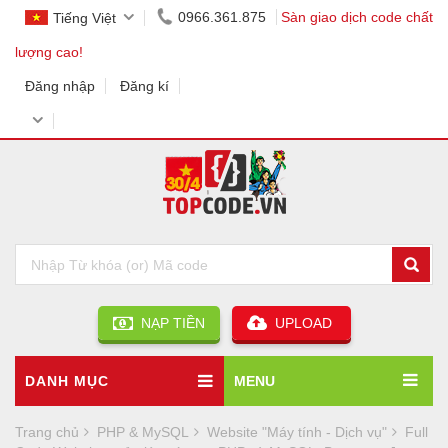
0966.361.875
Sàn giao dịch code chất
Tiếng Việt
lượng cao!
Đăng nhập
Đăng kí
NẠP TIỀN
UPLOAD
DANH MỤC
MENU
Trang chủ
PHP & MySQL
Website "Máy tính - Dịch vụ"
Full