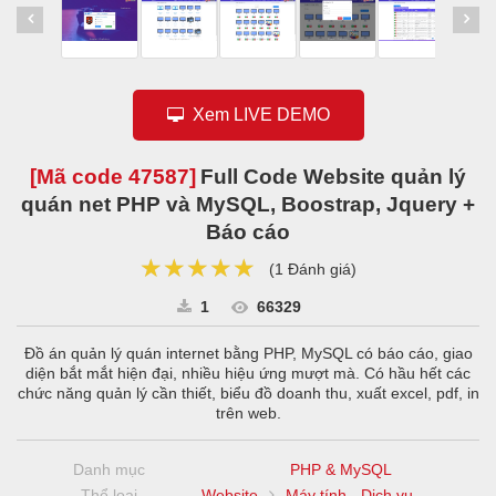
Xem LIVE DEMO
[Mã code
47587
]
Full Code Website quản lý
quán net PHP và MySQL, Boostrap, Jquery +
Báo cáo
★★★★★
★★★★★
★★★★★
(
1 Đánh giá
)
1
66329
Đồ án quản lý quán internet bằng PHP, MySQL có báo cáo, giao
diện bắt mắt hiện đại, nhiều hiệu ứng mượt mà. Có hầu hết các
chức năng quản lý cần thiết, biểu đồ doanh thu, xuất excel, pdf, in
trên web.
Danh mục
PHP & MySQL
Thể loại
Website
Máy tính - Dịch vụ