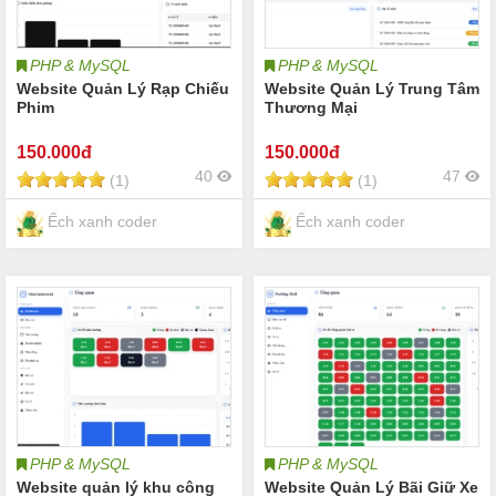
PHP & MySQL
PHP & MySQL
Website Quản Lý Rạp Chiếu
Website Quản Lý Trung Tâm
Phim
Thương Mại
150
.000đ
150
.000đ
40
47
(1)
(1)
Ếch xanh coder
Ếch xanh coder
PHP & MySQL
PHP & MySQL
Website quản lý khu công
Website Quản Lý Bãi Giữ Xe