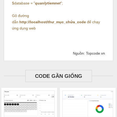
$database = "
quanlytiemnet
";
Gõ đường
dẫn
http://localhost/thư_mục_chứa_code
để chạy
ứng dụng web
Nguồn: Topcode.vn
CODE GẦN GIỐNG