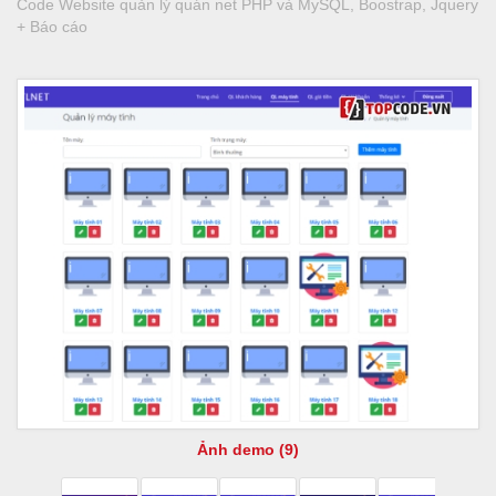
Code Website quản lý quán net PHP và MySQL, Boostrap, Jquery
+ Báo cáo
Ảnh demo (9)