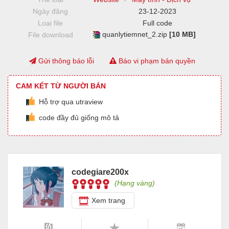
Ngày đăng
23-12-2023
Loại file
Full code
quanlytiemnet_2.zip
[10 MB]
File download
Gửi thông báo lỗi
Báo vi phạm bản quyền
CAM KẾT TỪ NGƯỜI BÁN
Hỗ trợ qua utraview
code đầy đủ giống mô tả
codegiare200x
(Hạng vàng)
Xem trang