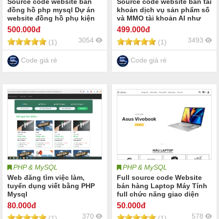
Source code website bán
Source code website bán tài
đồng hồ php mysql Dự án
khoản dịch vụ sản phẩm số
website đồng hồ phụ kiện
và MMO tài khoản AI như
nam nữ | Hệ thống quản lý
ChatGPT Gemini Grok |
500
.000đ
499
.000đ
cửa hàng bán đồng hồ phụ
Nâng cấp Tài khoản Canva
3054
3493
(1)
(1)
kiện | Full báo cáo web bán
tài khoản Capcup tài khoản
đồng hồ
Youtube | Source code
digital theme plugin
Code giá rẻ
Code giá rẻ
PHP & MySQL
PHP & MySQL
Web đăng tìm việc làm,
Full source code Website
tuyển dụng viết bằng PHP
bán hàng Laptop Máy Tính
Mysql
full chức năng giao diện
đẹp, sử dụng PHP + MySql
80
.000đ
50
.000đ
370
578
(1)
(1)