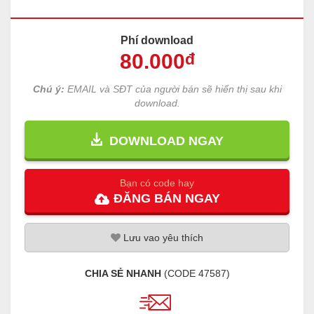
Phí download
80
.000
đ
Chú ý:
EMAIL và SĐT của người bán sẽ hiển thị sau khi
download.
DOWNLOAD NGAY
Bạn có code hay
ĐĂNG
BÁN
NGAY
Lưu
vao
yêu thích
CHIA SẺ NHANH
(CODE
47587
)