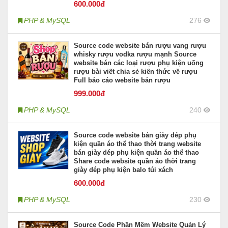
600
.000đ
PHP & MySQL
276
Source code website bán rượu vang rượu
whisky rượu vodka rượu mạnh Source
website bán các loại rượu phụ kiện uống
rượu bài viết chia sẻ kiến thức về rượu
Full báo cáo website bán rượu
999
.000đ
PHP & MySQL
240
Source code website bán giày dép phụ
kiện quần áo thể thao thời trang website
bán giày dép phụ kiện quần áo thể thao
Share code website quần áo thời trang
giày dép phụ kiện balo túi xách
600
.000đ
PHP & MySQL
230
Source Code Phần Mềm Website Quản Lý