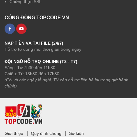
Chứng thực SSL
CỘNG ĐỒNG TOPCODE.VN
NẠP TIỀN VÀ TẢI FILE (24/7)
Hỗ trợ tự động mọi thời gian trong ngày
ĐỘI NGŨ HỖ TRỢ ONLINE (T2 - T7)
Sáng: Từ 7h30 đến 11h30
Chiều: Từ 13h30 đến 17h30
(CN và các ngày lễ nghỉ, TV cần hỗ trợ liên hệ lại trong giờ hành
chính)
Giới thiệu
Quy định chung
Sự kiện