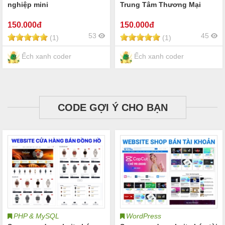
nghiệp mini
Trung Tâm Thương Mại
150
.000đ
150
.000đ
53
45
(1)
(1)
Ếch xanh coder
Ếch xanh coder
CODE GỢI Ý CHO BẠN
PHP & MySQL
WordPress