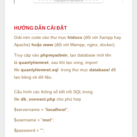
HƯỚNG DẪN CÀI ĐẶT
Giải nén code vào thư mục
htdocs
(đối với Xampp hay
Apache)
hoặc www
(đối với Wampp, nginx, docker).
Truy cập vào
phpmyadmin
, tạo database mới tên
là
quanlytiemnet
, sau khi tạo xong, import
file
quanlytiemnet.sql
trong thư mục
database/
để
tạo bảng và dữ liệu.
Cấu hình các thông số kết nối SQL trong
file
db_connect.php
cho phù hợp
$servername = "
localhost
";
$username = "
root
";
$password = "";