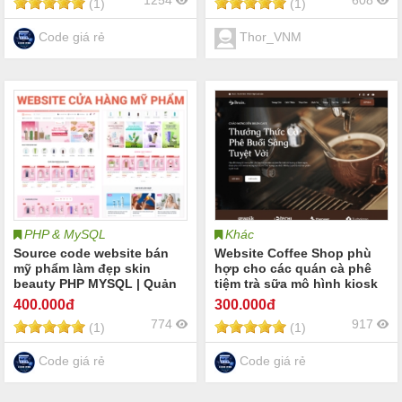
1254
608
(1)
(1)
Code giá rẻ
Thor_VNM
PHP & MySQL
Khác
Source code website bán
Website Coffee Shop phù
mỹ phẩm làm đẹp skin
hợp cho các quán cà phê
beauty PHP MYSQL | Quản
tiệm trà sữa mô hình kiosk
lý cửa hàng mỹ phẩm
hoặc chuỗi đồ uống cà phê
400
.000đ
300
.000đ
skincare làm đẹp dụng cụ
tiệm trà sữa quán nước
774
917
(1)
(1)
spa thẩm mỹ viện | Full
Coffee Shop online
code website mỹ phẩm
skincare làm đẹp spa
Code giá rẻ
Code giá rẻ