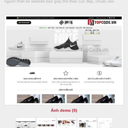
nguồn thiết kế website bán giày thể thao cực đẹp, chuẩn seo
Ảnh demo (5)