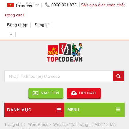
0966.361.875
Sàn giao dịch code chất
Tiếng Việt
lượng cao!
Đăng nhập
Đăng kí
NẠP TIỀN
UPLOAD
DANH MỤC
MENU
Trang chủ
WordPress
Website "Bán hàng - TMĐT"
Mã