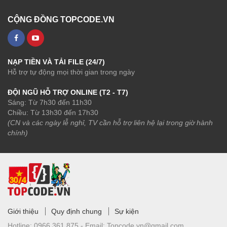
CỘNG ĐỒNG TOPCODE.VN
NẠP TIỀN VÀ TẢI FILE (24/7)
Hỗ trợ tự động mọi thời gian trong ngày
ĐỘI NGŨ HỖ TRỢ ONLINE (T2 - T7)
Sáng: Từ 7h30 đến 11h30
Chiều: Từ 13h30 đến 17h30
(CN và các ngày lễ nghỉ, TV cần hỗ trợ liên hệ lại trong giờ hành
chính)
Giới thiệu
Quy định chung
Sự kiện
Hotline:
0966.361.875 -
Email:
Topcode.vn@gmail.com