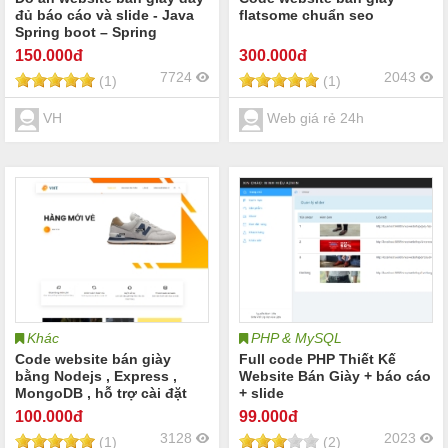
đủ báo cáo và slide - Java
flatsome chuẩn seo
Spring boot – Spring
security - Spring Data JPA –
150
.000đ
300
.000đ
MYSQL
7724
2043
(1)
(1)
VH
Web giá rẻ 24h
Khác
PHP & MySQL
Code website bán giày
Full code PHP Thiết Kế
bằng Nodejs , Express ,
Website Bán Giày + báo cáo
MongoDB , hỗ trợ cài đặt
+ slide
miễn phí.
100
.000đ
99
.000đ
3128
2023
(1)
(2)