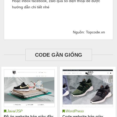
Hoặc inbox facebook, zalo qua số điện thoại để được
hướng dẫn chi tiết nhé
Nguồn: Topcode.vn
CODE GẦN GIỐNG
Java/JSP
WordPress
Đồ án website bán giày đầy
Code website bán giày