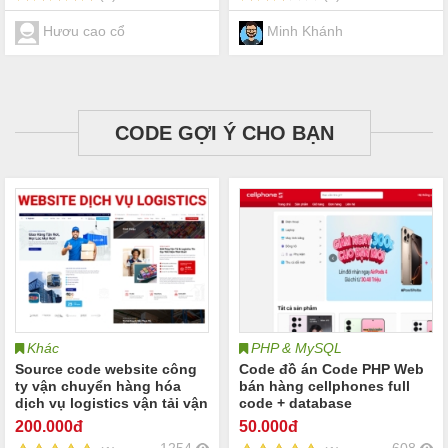
Hươu cao cổ
Minh Khánh
CODE GỢI Ý CHO BẠN
Khác
PHP & MySQL
Source code website công
Code đồ án Code PHP Web
ty vận chuyển hàng hóa
bán hàng cellphones full
dịch vụ logistics vận tải vận
code + database
chuyển đường bộ đường
200
.000đ
50
.000đ
biển hàng không logistics