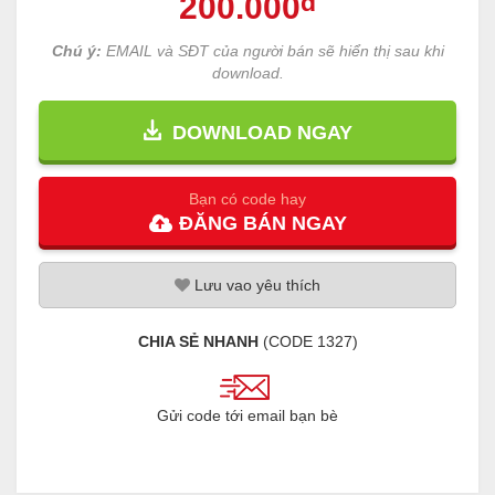
200
.000
đ
Chú ý:
EMAIL và SĐT của người bán sẽ hiển thị sau khi
download.
DOWNLOAD NGAY
Bạn có code hay
ĐĂNG
BÁN
NGAY
Lưu
vao
yêu thích
CHIA SẺ NHANH
(CODE
1327
)
Gửi code tới email bạn bè