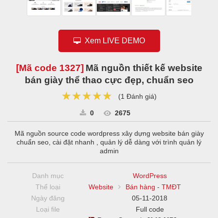
Xem LIVE DEMO
[Mã code
1327
]
Mã nguồn thiết kế website
bán giày thể thao cực đẹp, chuẩn seo
★★★★★
★★★★★
★★★★★
(
1 Đánh giá
)
0
2675
Mã nguồn source code wordpress xây dựng website bán giày
chuẩn seo, cài đặt nhanh , quản lý dễ dàng với trình quản lý
admin
Danh mục
WordPress
Thể loại
Website
Bán hàng - TMĐT
Ngày đăng
05-11-2018
Loại file
Full code