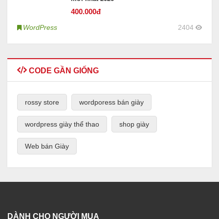
400
.000đ
WordPress
2404
CODE GẦN GIỐNG
rossy store
wordporess bán giày
wordpress giày thể thao
shop giày
Web bán Giày
DÀNH CHO NGƯỜI MUA