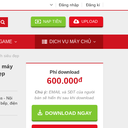
Đăng nhập
Đăng kí
NẠP TIỀN
UPLOAD
GAME
DỊCH VỤ
MÁY CHỦ
nh siêu đẹp
n máy
Phí download
đẹp
600
.000
đ
Chú ý:
EMAIL và SĐT của người
bán sẽ hiển thị sau khi download.
s - Nội
 bếp, điện
DOWNLOAD NGAY