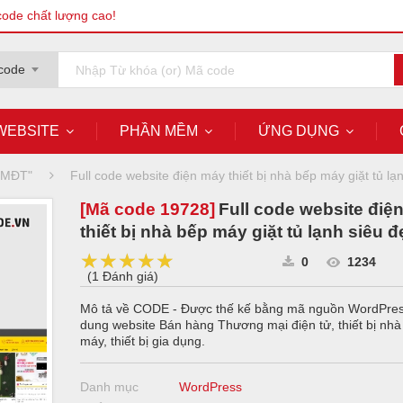
code chất lượng cao!
code
WEBSITE
PHẦN MỀM
ỨNG DỤNG
 TMĐT"
Full code website điện máy thiết bị nhà bếp máy giặt tủ lạ
[Mã code
19728
]
Full code website điệ
thiết bị nhà bếp máy giặt tủ lạnh siêu 
★★★★★
★★★★★
★★★★★
0
1234
(
1 Đánh giá
)
Mô tả về CODE - Được thế kế bằng mã nguồn WordPres
dung website Bán hàng Thương mại điện tử, thiết bị nhà
máy, thiết bị gia dụng.
Danh mục
WordPress