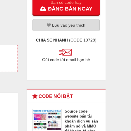
Bạn có code hay
ĐĂNG
BÁN
NGAY
Lưu
vao
yêu thích
CHIA SẺ NHANH
(CODE
19728
)
Gửi code tới email bạn bè
CODE NỔI BẬT
Source code
website bán tài
khoản dịch vụ sản
phẩm số và MMO