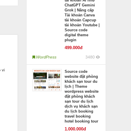
tài khoản AI như
ChatGPT Gemini
Grok | Nâng cấp
Tài khoản Canva
tài khoản Capcup
tài khoản Youtube |
Source code
digital theme
plugin
499
.000đ
WordPress
3480
 vi
Source code
website đặt phòng
khách sạn tour du
lịch | Theme
wordpress website
đặt phòng khách
sạn tour du lịch
dịch vụ khách sạn
du lịch booking
travel booking
hotel booking tour
1.000
.000đ