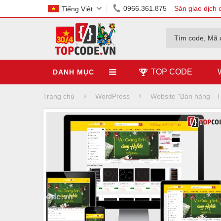
0966.361.875
Sàn giao dịch 
Tiếng Việt
Tìm code, Mã 
TOP CODE
DANH MỤC
Trang chủ
WordPress
Website "Bán hàng -