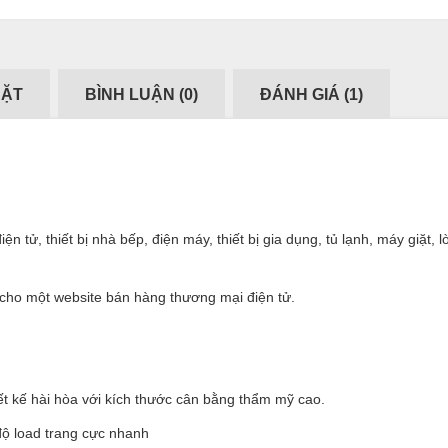
ĐẶT
BÌNH LUẬN (
0
)
ĐÁNH GIÁ (
1
)
ử, thiết bị nhà bếp, điện máy, thiết bị gia dụng, tủ lạnh, máy giặt, lò
 cho một website bán hàng thương mại điện tử.
ết kế hài hòa với kích thước cân bằng thẩm mỹ cao.
 độ load trang cực nhanh