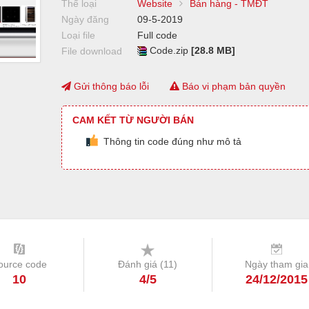
Thể loại
Website
Bán hàng - TMĐT
Ngày đăng
09-5-2019
Loại file
Full code
Code.zip
[28.8 MB]
File download
Gửi thông báo lỗi
Báo vi phạm bản quyền
CAM KẾT TỪ NGƯỜI BÁN
Thông tin code đúng như mô tả
ource code
Đánh giá (
11
)
Ngày tham gia
10
4/5
24/12/2015