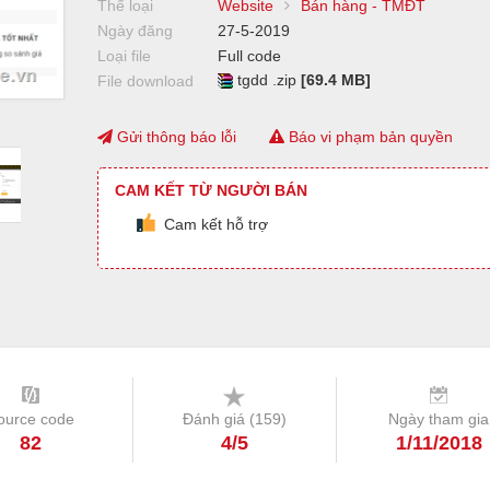
Thể loại
Website
Bán hàng - TMĐT
Ngày đăng
27-5-2019
Loại file
Full code
tgdd .zip
[69.4 MB]
File download
Gửi thông báo lỗi
Báo vi phạm bản quyền
CAM KẾT TỪ NGƯỜI BÁN
Cam kết hỗ trợ
ource code
Đánh giá (
159
)
Ngày tham gia
82
4/5
1/11/2018