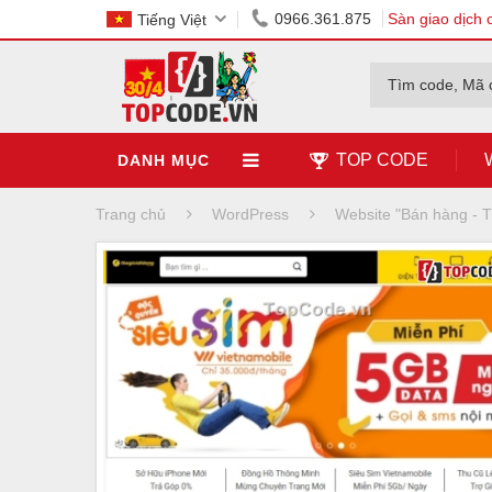
0966.361.875
Sàn giao dịch 
Tiếng Việt
Tìm code, Mã 
TOP CODE
DANH MỤC
Trang chủ
WordPress
Website "Bán hàng -