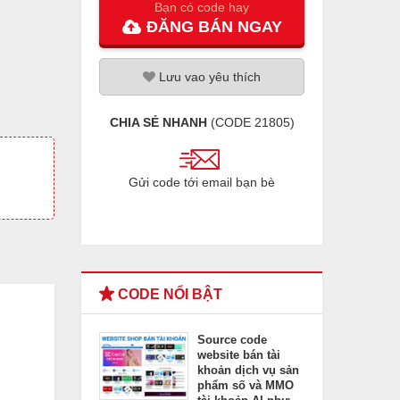
Bạn có code hay
ĐĂNG
BÁN
NGAY
Lưu
vao
yêu thích
CHIA SẺ NHANH
(CODE
21805
)
Gửi code tới email bạn bè
CODE NỔI BẬT
Source code
website bán tài
khoản dịch vụ sản
phẩm số và MMO