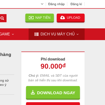
Đăng nhập
Đăng kí
NẠP TIỀN
UPLOAD
GAME
DỊCH VỤ
MÁY CHỦ
 hàng
Phí download
90
.000
đ
Chú ý:
EMAIL và SĐT của người
bán sẽ hiển thị sau khi download.
àng sử
eo ý
DOWNLOAD NGAY