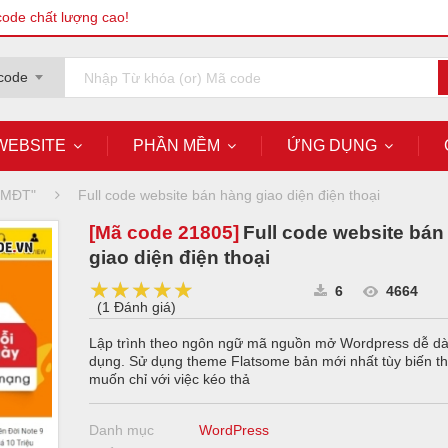
code chất lượng cao!
code
WEBSITE
PHẦN MỀM
ỨNG DỤNG
 TMĐT"
Full code website bán hàng giao diện điện thoại
[Mã code
21805
]
Full code website bán
giao diện điện thoại
★★★★★
★★★★★
★★★★★
6
4664
(
1 Đánh giá
)
Lập trình theo ngôn ngữ mã nguồn mở Wordpress dễ d
dụng. Sử dụng theme Flatsome bản mới nhất tùy biến th
muốn chỉ với việc kéo thả
Danh mục
WordPress