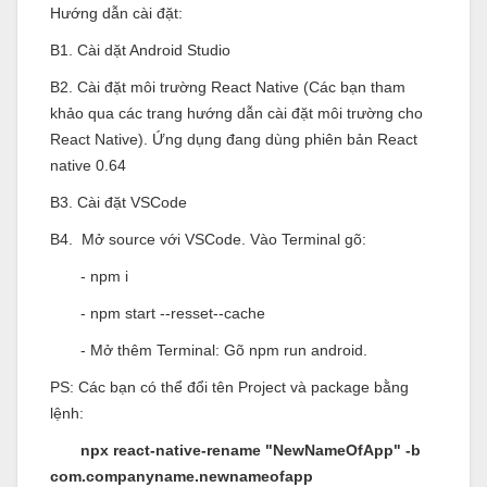
Hướng dẫn cài đặt:
B1. Cài dặt Android Studio
B2. Cài đặt môi trường React Native (Các bạn tham
khảo qua các trang hướng dẫn cài đặt môi trường cho
React Native). Ứng dụng đang dùng phiên bản React
native 0.64
B3. Cài đặt VSCode
B4. Mở source với VSCode. Vào Terminal gõ:
- npm i
- npm start --resset--cache
- Mở thêm Terminal: Gõ npm run android.
PS: Các bạn có thể đổi tên Project và package bằng
lệnh:
npx react-native-rename "NewNameOfApp" -b
com.companyname.newnameofapp