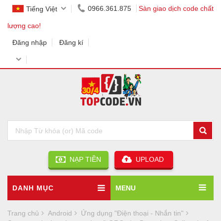
0966.361.875
Sàn giao dịch code chất
Tiếng Việt
lượng cao!
Đăng nhập
Đăng kí
NẠP TIỀN
UPLOAD
DANH MỤC
MENU
Trang chủ
Android
Ứng dụng "Điện thoại - Nhắn tin"