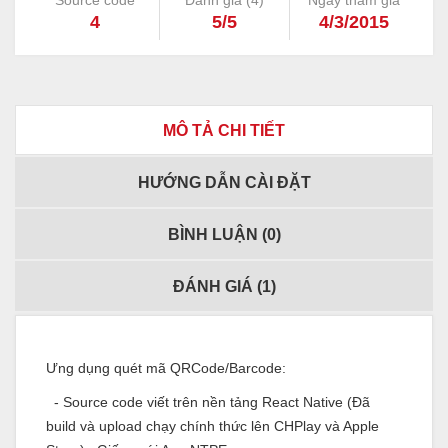
Source code
Đánh giá (
4
)
Ngày tham gia
4
5/5
4/3/2015
MÔ TẢ CHI TIẾT
HƯỚNG DẪN CÀI ĐẶT
BÌNH LUẬN (
0
)
ĐÁNH GIÁ (
1
)
Ưng dụng quét mã QRCode/Barcode:
- Source code viết trên nền tảng React Native (Đã
build và upload chạy chính thức lên CHPlay và Apple