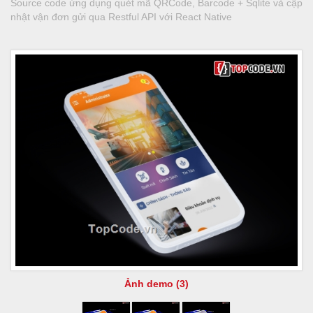
Source code ứng dụng quét mã QRCode, Barcode + Sqlite và cập
nhật vận đơn gửi qua Restful API với React Native
Ảnh demo (3)