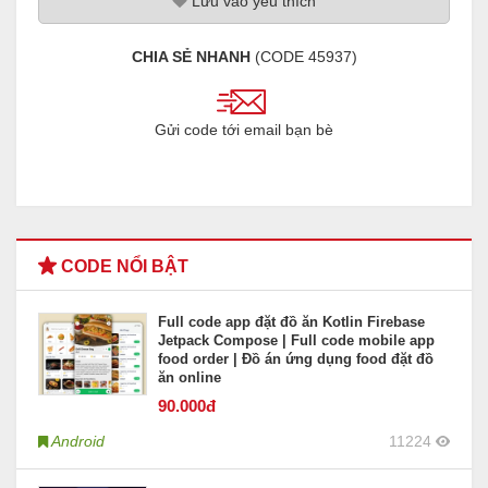
Lưu
vao
yêu thích
CHIA SẺ NHANH
(CODE
45937
)
Gửi code tới email bạn bè
CODE NỔI BẬT
Full code app đặt đồ ăn Kotlin Firebase
Jetpack Compose | Full code mobile app
food order | Đồ án ứng dụng food đặt đồ
ăn online
90
.000đ
Android
11224