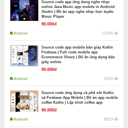
Source code app ứng dụng nghe nhạc
online Java Music app mobile in Android
Studio | Đồ án app nghe nhạc trực tuyến
Music Player
90
.000đ
Android
10296
Source code app mobile bán giày Kotlin
Firebase | Full code mobile app
Ecommerce Shoes | Đồ án ứng dụng bán
giày online
90
.000đ
Android
9084
Source code ứng dụng cà phê với Kotlin
và Firebase App Mobile | Đồ án app mobile
coffee Kotlin | Lập trình coffee app
90
.000đ
Android
8829