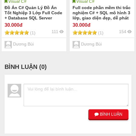
Visual C#
Visual C#
Đồ Án C# Quản Lý Đồ Án
Full code phần mềm thi trắc
Tốt Nghiệp 3 Lớp Full Code
nghiệm C# + SQL mô hình 3
+ Database SQL Server
lớp, giao diện đẹp, dễ phát
triển
30
.000đ
30
.000đ
111
154
(1)
(1)
Dương Bùi
Dương Bùi
BÌNH LUẬN (
0
)
BÌNH LUẬN