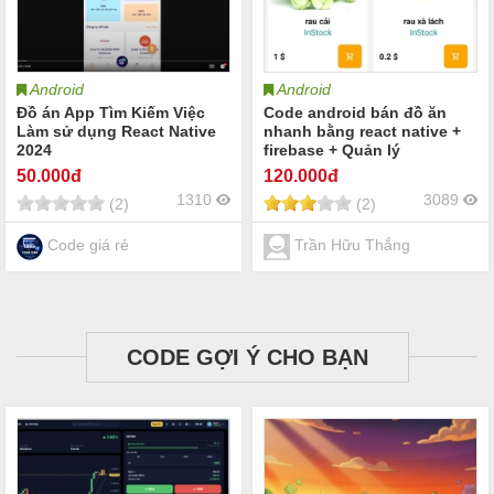
Android
Android
Đồ án App Tìm Kiếm Việc
Code android bán đồ ăn
Làm sử dụng React Native
nhanh bằng react native +
2024
firebase + Quản lý
50
.000đ
120
.000đ
1310
3089
(2)
(2)
Code giá rẻ
Trần Hữu Thắng
CODE GỢI Ý CHO BẠN