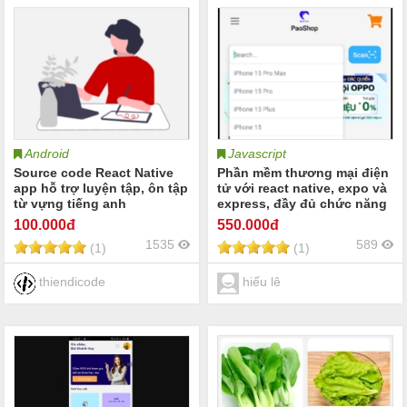
Android
Javascript
Source code React Native
Phần mềm thương mại điện
app hỗ trợ luyện tập, ôn tập
tử với react native, expo và
từ vựng tiếng anh
express, đầy đủ chức năng
100
.000đ
550
.000đ
1535
589
(1)
(1)
thiendicode
hiếu lê