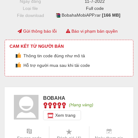
Ngày đăng
11-7-2022
Loại file
Full code
BobahaMobiAPP.rar
[166 MB]
File download
Gửi thông báo lỗi
Báo vi phạm bản quyền
CAM KẾT TỪ NGƯỜI BÁN
Thông tin code đúng như mô tả
Hỗ trợ người mua sau khi tải code
BOBAHA
(Hạng vàng)
Xem trang