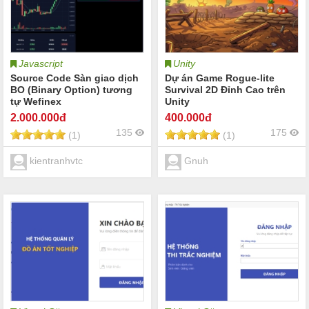
Javascript
Unity
Source Code Sàn giao dịch
Dự án Game Rogue-lite
BO (Binary Option) tương
Survival 2D Đỉnh Cao trên
tự Wefinex
Unity
2.000
.000đ
400
.000đ
135
175
(1)
(1)
kientranhvtc
Gnuh