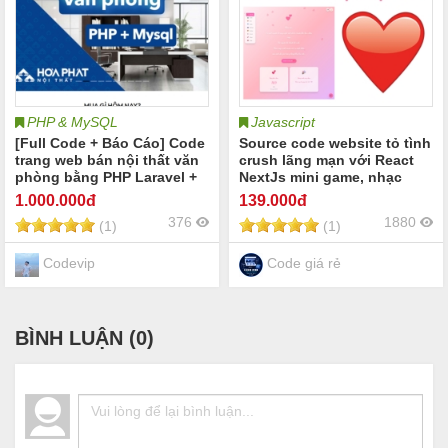
PHP & MySQL
Javascript
[Full Code + Báo Cáo] Code
Source code website tỏ tình
trang web bán nội thất văn
crush lãng mạn với React
phòng bằng PHP Laravel +
NextJs mini game, nhạc
Mysql.
nền, tính toán tình yêu thư
1.000
.000đ
139
.000đ
tình kỷ niệm Tỏ tình với
376
1880
(1)
(1)
crush tỏ tình người yêu
Codevip
Code giá rẻ
BÌNH LUẬN (
0
)