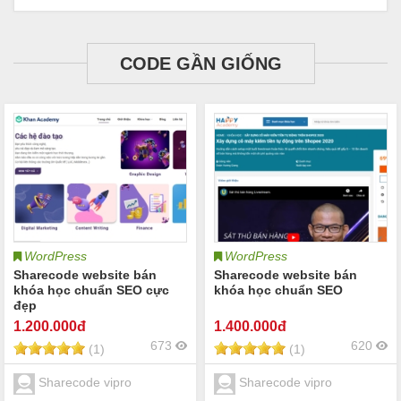
CODE GẦN GIỐNG
WordPress
WordPress
Sharecode website bán
Sharecode website bán
khóa học chuẩn SEO cực
khóa học chuẩn SEO
đẹp
1.200
.000đ
1.400
.000đ
673
620
(1)
(1)
Sharecode vipro
Sharecode vipro