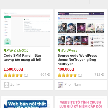
PHP & MySQL
WordPress
Code SMM Panel - Bán
Source code WordPress
tương tác mạng xã hội
theme NetTruyen giống
nettruyen
1.500
.000đ
400
.000đ
604
712
(1)
(1)
Zenky
Phưn Nam