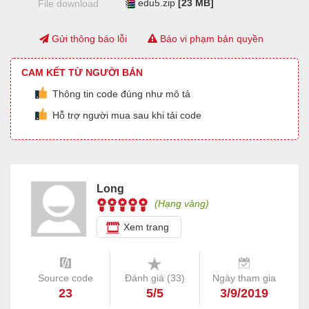
edu5.zip
[23 MB]
File download
Gửi thông báo lỗi
Báo vi phạm bản quyền
CAM KẾT TỪ NGƯỜI BÁN
Thông tin code đúng như mô tả
Hỗ trợ người mua sau khi tải code
Long
(Hạng vàng)
Xem trang
Source code
Đánh giá (
33
)
Ngày tham gia
23
5/5
3/9/2019