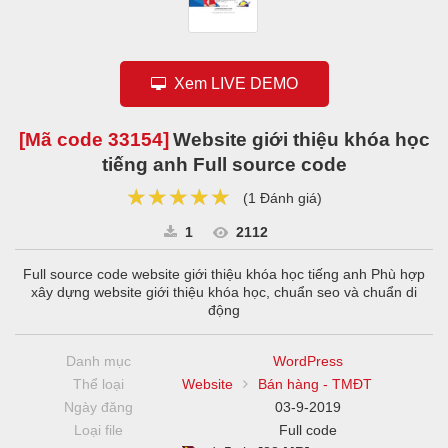
Xem LIVE DEMO
[Mã code
33154
]
Website giới thiệu khóa học
tiếng anh Full source code
★★★★★
★★★★★
★★★★★
(
1 Đánh giá
)
1
2112
Full source code website giới thiệu khóa học tiếng anh Phù hợp
xây dựng website giới thiệu khóa học, chuẩn seo và chuẩn di
động
Danh mục
WordPress
Thể loại
Website
Bán hàng - TMĐT
Ngày đăng
03-9-2019
Loại file
Full code