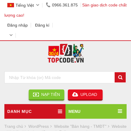
0966.361.875
Sàn giao dịch code chất
Tiếng Việt
lượng cao!
Đăng nhập
Đăng kí
NẠP TIỀN
UPLOAD
DANH MỤC
MENU
Trang chủ
WordPress
Website "Bán hàng - TMĐT"
Website