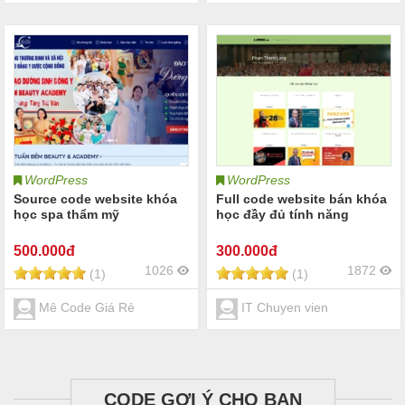
WordPress
WordPress
Source code website khóa
Full code website bán khóa
học spa thẩm mỹ
học đầy đủ tính năng
500
.000đ
300
.000đ
1026
1872
(1)
(1)
Mê Code Giá Rẻ
IT Chuyen vien
CODE GỢI Ý CHO BẠN