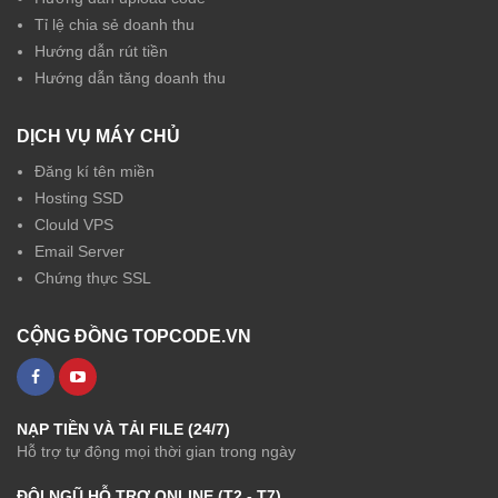
Tỉ lệ chia sẻ doanh thu
Hướng dẫn rút tiền
Hướng dẫn tăng doanh thu
DỊCH VỤ MÁY CHỦ
Đăng kí tên miền
Hosting SSD
Clould VPS
Email Server
Chứng thực SSL
CỘNG ĐỒNG TOPCODE.VN
NẠP TIỀN VÀ TẢI FILE (24/7)
Hỗ trợ tự động mọi thời gian trong ngày
ĐỘI NGŨ HỖ TRỢ ONLINE (T2 - T7)