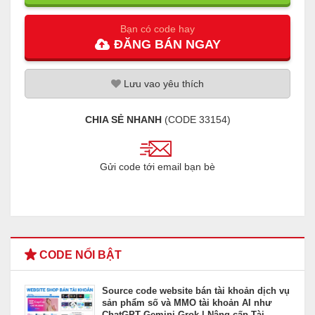
Bạn có code hay
ĐĂNG
BÁN
NGAY
Lưu
vao
yêu thích
CHIA SẺ NHANH
(CODE
33154
)
Gửi code tới email bạn bè
CODE NỔI BẬT
Source code website bán tài khoản dịch vụ
sản phẩm số và MMO tài khoản AI như
ChatGPT Gemini Grok | Nâng cấp Tài