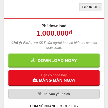
Phí download
1.000
.000
đ
Chú ý:
EMAIL và SĐT của người bán sẽ hiển thị sau khi
download.
DOWNLOAD NGAY
Bạn có code hay
ĐĂNG
BÁN
NGAY
Lưu
vao
yêu thích
CHIA SẺ NHANH
(CODE
1101
)