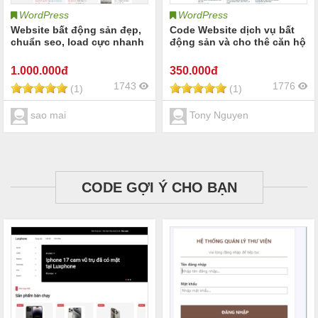
WordPress
WordPress
Website bất động sản đẹp,
Code Website dịch vụ bất
chuẩn seo, load cực nhanh
động sản và cho thê căn hộ
1.000
.000đ
350
.000đ
1743
1776
(1)
(1)
sao mai
Tony Nguyen
CODE GỢI Ý CHO BẠN