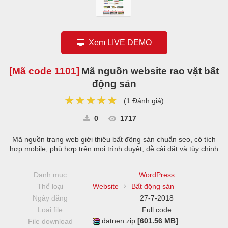
Xem LIVE DEMO
[Mã code
1101
]
Mã nguồn website rao vặt bất
động sản
★★★★★
★★★★★
★★★★★
(
1 Đánh giá
)
0
1717
Mã nguồn trang web giới thiệu bất động sản chuẩn seo, có tích
hợp mobile, phù hợp trên mọi trình duyệt, dễ cài đặt và tùy chỉnh
Danh mục
WordPress
Thể loại
Website
Bất động sản
Ngày đăng
27-7-2018
Loại file
Full code
datnen.zip
[601.56 MB]
File download