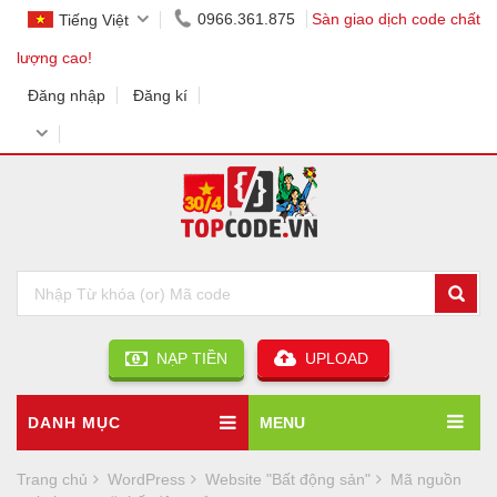
0966.361.875
Sàn giao dịch code chất
Tiếng Việt
lượng cao!
Đăng nhập
Đăng kí
NẠP TIỀN
UPLOAD
DANH MỤC
MENU
Trang chủ
WordPress
Website "Bất động sản"
Mã nguồn