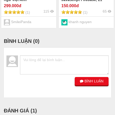
boss, phòng chơi, bảng xếp
299
.000đ
150
.000đ
hạng
115
65
(1)
(1)
SmileiPanda
khanh nguyen
BÌNH LUẬN (
0
)
BÌNH LUẬN
ĐÁNH GIÁ (
1
)