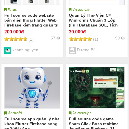
Khác
Visual C#
Full source code website
Quản Lý Thư Viện C#
bán điện thoại Flutter Web
WinForms Chuẩn 3 Lớp
Firebase kèm trang quản trị,
(Full Database SQL, Tích
VNPay, quản lý kho IMEI
Hợp Backup & Restore DB)
200
.000đ
30
.000đ
57
99
(1)
(1)
khanh nguyen
Dương Bùi
Android
Javascript
Full source app quản lý nha
Full source code game
khoa Flutter Firebase song
Spam Click Boss realtime
ngữ Việt Anh
JavaScript Firebase, 21