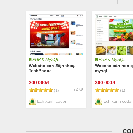
PHP & MySQL
PHP & MySQL
Website bán điện thoại
Website bán hoa 
TechPhone
mysql
300
.000đ
300
.000đ
72
(1)
(1)
Ếch xanh coder
Ếch xanh coder
CO