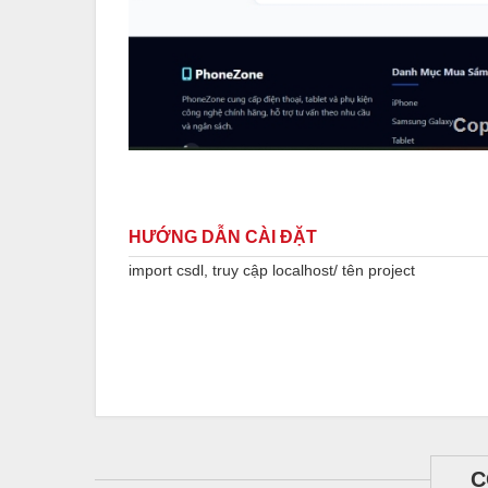
HƯỚNG DẪN CÀI ĐẶT
import csdl, truy cập localhost/ tên project
C