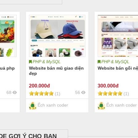
PHP & MySQL
PHP & MySQL
quả php
Website bán mũ giao diện
Website bán gối n
đẹp
200
.000đ
300
.000đ
68
56
(1)
(1)
Ếch xanh coder
Ếch xanh coder
DE GỢI Ý CHO BẠN