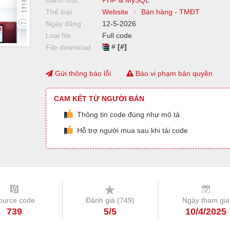
Danh mục
PHP & MySQL
Thể loại
Website
Bán hàng - TMĐT
Ngày đăng
12-5-2026
Loại file
Full code
#
[#]
File download
Gửi thông báo lỗi
Báo vi phạm bản quyền
CAM KẾT TỪ NGƯỜI BÁN
Thông tin code đúng như mô tả
Hỗ trợ người mua sau khi tải code
ource code
Đánh giá (
749
)
Ngày tham gia
739
5/5
10/4/2025