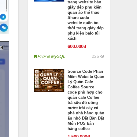
trang website bán
giày dép phụ kiện
quần áo thể thao
Share code
website quần áo
thời trang giày dép
phụ kiện balo túi
xách
600
.000đ
PHP & MySQL
225
Source Code Phần
Mềm Website Quản
Lý Quán Cafe
Coffee Source
code phù hợp cho
quán cafe Coffee
trà sữa đồ uống
nước trái cây cà
phê nhà hàng quán
ăn nhỏ Đặt Bàn Đặt
Món POS bán
hàng coffee
1.500
.000đ