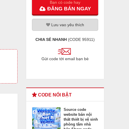
Bạn có code hay
ĐĂNG
BÁN
NGAY
Lưu
vao
yêu thích
CHIA SẺ NHANH
(CODE
95911
)
Gửi code tới email bạn bè
CODE NỔI BẬT
Source code
website bán nội
thất thiết bị vệ sinh
phòng tắm nhà