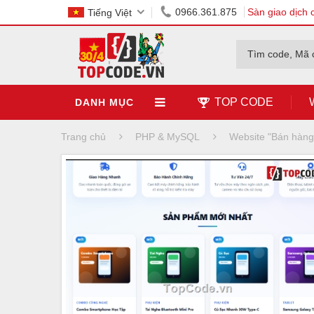
0966.361.875
Sàn giao dịch 
Tiếng Việt
Tìm code, Mã 
TOP CODE
DANH MỤC
Trang chủ
PHP & MySQL
Website "Bán hàn