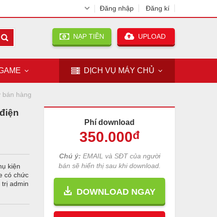
Đăng nhập
Đăng kí
NẠP TIỀN
UPLOAD
GAME
DỊCH VỤ
MÁY CHỦ
rợ bán hàng
điện
Phí download
350
.000
đ
Chú ý:
EMAIL và SĐT của người
bán sẽ hiển thị sau khi download.
hụ kiện
e có chức
trị admin
DOWNLOAD NGAY