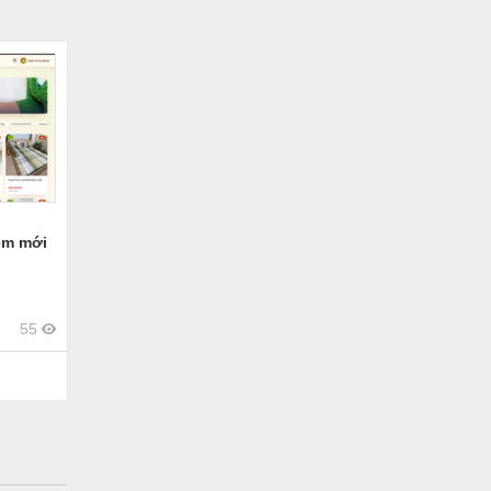
ệm mới
55