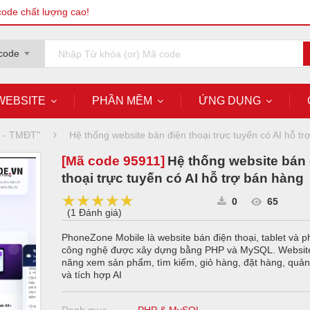
code chất lượng cao!
code
WEBSITE
PHẦN MỀM
ỨNG DỤNG
g - TMĐT"
Hệ thống website bán điện thoại trực tuyến có AI hỗ t
[Mã code
95911
]
Hệ thống website bán 
thoại trực tuyến có AI hỗ trợ bán hàng
★★★★★
★★★★★
★★★★★
0
65
(
1 Đánh giá
)
PhoneZone Mobile là website bán điện thoại, tablet và p
công nghệ được xây dựng bằng PHP và MySQL. Websit
năng xem sản phẩm, tìm kiếm, giỏ hàng, đặt hàng, quản 
và tích hợp AI