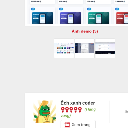
Ảnh demo (3)
Ếch xanh coder
(Hạng
S
vàng)
Xem trang