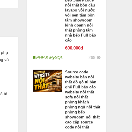
bếp Share code
nội thất bồn cầu
lavabo vòi nước
vòi sen tắm bồn
tắm showroom
kinh doanh nội
thất phòng tắm
nhà bếp Full báo
cáo
600
.000đ
à phụ
PHP & MySQL
269
ng và
Source code
website bán nội
thất đồ gỗ tủ bàn
ghế Full báo cáo
website nội thất
ô tả
sofa nội thất
phòng khách
phòng ngủ nội thất
phòng bếp
showroom nội thất
cao cấp source
code nội thất