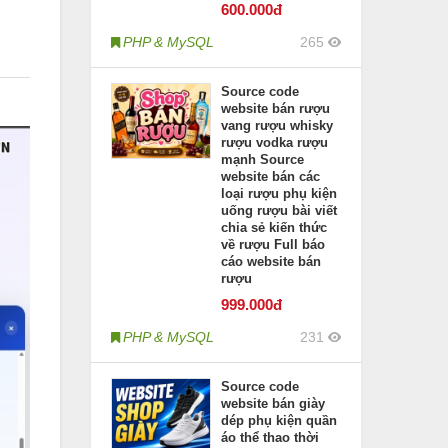
600
.000đ
PHP & MySQL
265
Source code
website bán rượu
vang rượu whisky
rượu vodka rượu
mạnh Source
website bán các
loại rượu phụ kiện
uống rượu bài viết
chia sẻ kiến thức
về rượu Full báo
cáo website bán
rượu
999
.000đ
PHP & MySQL
231
Source code
website bán giày
dép phụ kiện quần
áo thể thao thời