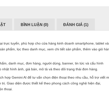
ĐẶT
BÌNH LUẬN (
0
)
ĐÁNH GIÁ (
1
)
ại trực tuyến, phù hợp cho cửa hàng kinh doanh smartphone, tablet v
ản phẩm, lọc theo danh mục, xem chi tiết sản phẩm, thêm vào giỏ hà
phẩm, danh mục, đơn hàng, người dùng, banner, tin tức và cấu hình
 nhật hình ảnh, giá bán, mô tả và theo dõi trạng thái đơn hàng.
h hợp Gemini AI để tư vấn chọn điện thoại theo nhu cầu, hỗ trợ viết m
 trị. Giao diện được thiết kế theo phong cách công nghệ hiện đại,
ện thoại.