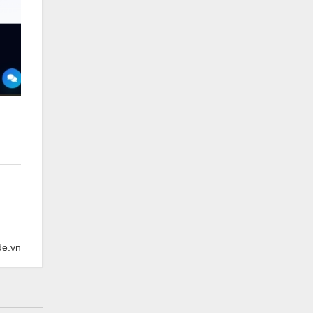
de.vn