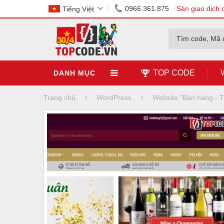
0966.361.875
Sàn giao dịch 
Tiếng Việt
Tìm code, Mã 
TOP CODE
DANH MỤC
Trang chủ
WordPress
Website "Bán hàng -