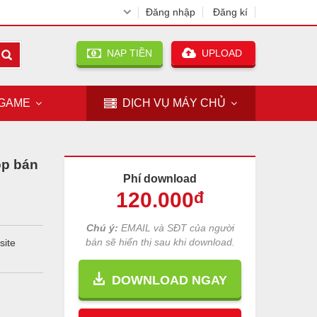
Đăng nhập
Đăng kí
NẠP TIỀN
UPLOAD
GAME
DỊCH VỤ
MÁY CHỦ
op bán
Phí download
120
.000
đ
Chú ý:
EMAIL và SĐT của người
bán sẽ hiển thị sau khi download.
site
DOWNLOAD NGAY