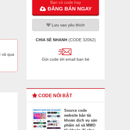
Bạn có code hay
ĐĂNG
BÁN
NGAY
Lưu
vao
yêu thích
CHIA SẺ NHANH
(CODE
32062
)
t và qua
Gửi code tới email bạn bè
CODE NỔI BẬT
Source code
website bán tài
khoản dịch vụ sản
phẩm số và MMO