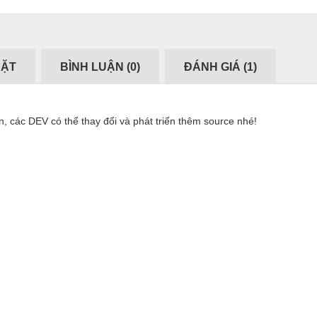
ĐẶT
BÌNH LUẬN (
0
)
ĐÁNH GIÁ (
1
)
các DEV có thể thay đổi và phát triển thêm source nhé!