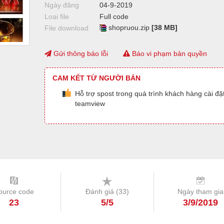
Ngày đăng
04-9-2019
Loại file
Full code
shopruou.zip
[38 MB]
File download
Gửi thông báo lỗi
Báo vi phạm bản quyền
CAM KẾT TỪ NGƯỜI BÁN
Hỗ trợ spost trong quá trình khách hàng cài đặ
teamview
ource code
Đánh giá (
33
)
Ngày tham gia
23
5/5
3/9/2019