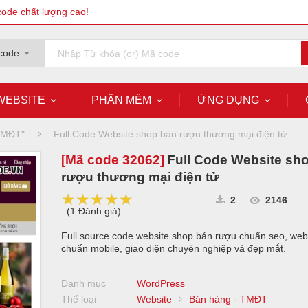
code chất lượng cao!
code
WEBSITE
PHẦN MỀM
ỨNG DỤNG
 TMĐT"
Full Code Website shop bán rượu thương mại điện tử
[Mã code
32062
]
Full Code Website sh
rượu thương mại điện tử
★★★★★
★★★★★
★★★★★
2
2146
(
1 Đánh giá
)
Full source code website shop bán rượu chuẩn seo, web
chuẩn mobile, giao diện chuyên nghiệp và đẹp mắt.
Danh mục
WordPress
Thể loại
Website
Bán hàng - TMĐT