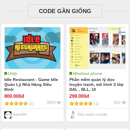
CODE GẦN GIỐNG
Unity
Windows phone
Idle Restaurant - Game Idle
Phần mềm quản lý đọc
Quản Lý Nhà Hàng Siêu
truyện tranh, mô hình 3 lớp
Đỉnh
DAL , BLL, UI
800
.000đ
299
.000đ
3859
352
(1)
(1)
NamNH
Dev-web-mobile