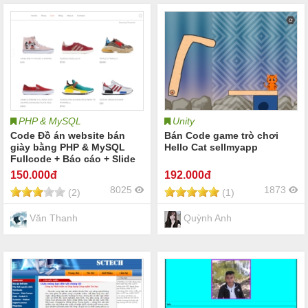
PHP & MySQL
Unity
Code Đồ án website bán
Bán Code game trò chơi
giày bằng PHP & MySQL
Hello Cat sellmyapp
Fullcode + Báo cáo + Slide
thuyết trình
150
.000đ
192
.000đ
8025
1873
(2)
(1)
Văn Thanh
Quỳnh Anh