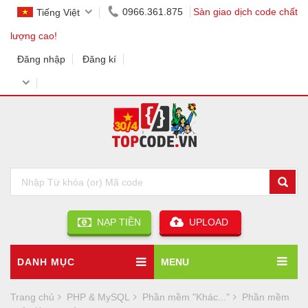
0966.361.875
Sàn giao dịch code chất
Tiếng Việt
lượng cao!
Đăng nhập
Đăng kí
NẠP TIỀN
UPLOAD
DANH MỤC
MENU
Trang chủ
PHP & MySQL
Phần mềm "Khác..."
Phần mềm