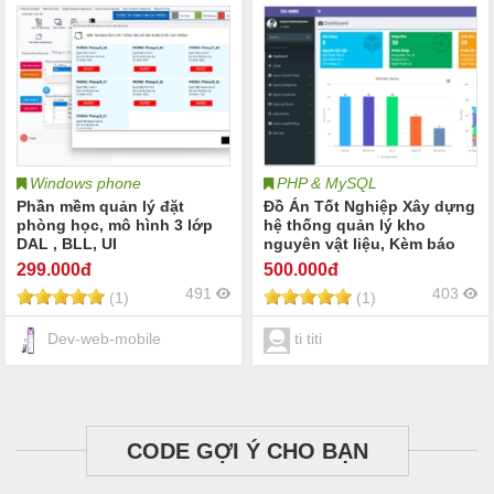
Windows phone
PHP & MySQL
Phần mềm quản lý đặt
Đồ Án Tốt Nghiệp Xây dựng
phòng học, mô hình 3 lớp
hệ thống quản lý kho
DAL , BLL, UI
nguyên vật liệu, Kèm báo
cáo đồ án.
299
.000đ
500
.000đ
491
403
(1)
(1)
Dev-web-mobile
ti titi
CODE GỢI Ý CHO BẠN