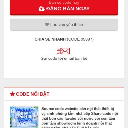
Bạn có code hay
ĐĂNG
BÁN
NGAY
Lưu
vao
yêu thích
CHIA SẺ NHANH
(CODE
95897
)
Gửi code tới email bạn bè
CODE NỔI BẬT
Source code website bán nội thất thiết bị
vệ sinh phòng tắm nhà bếp Share code nội
thất bồn cầu lavabo vòi nước vòi sen tắm
bồn tắm showroom kinh doanh nội thất