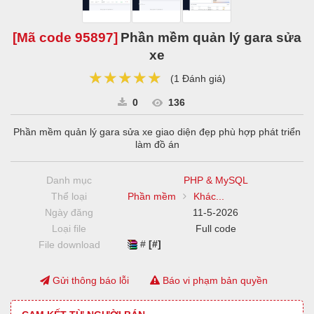
[Mã code
95897
]
Phần mềm quản lý gara sửa
xe
★★★★★
★★★★★
★★★★★
(
1 Đánh giá
)
0
136
Phần mềm quản lý gara sửa xe giao diện đẹp phù hợp phát triển
làm đồ án
Danh mục
PHP & MySQL
Thể loại
Phần mềm
Khác...
Ngày đăng
11-5-2026
Loại file
Full code
#
[#]
File download
Gửi thông báo lỗi
Báo vi phạm bản quyền