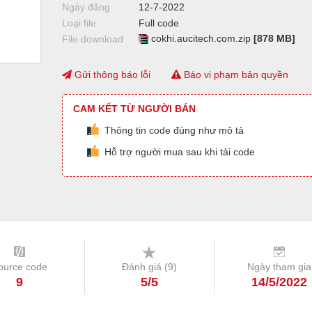
Ngày đăng
12-7-2022
Loại file
Full code
cokhi.aucitech.com.zip
[878 MB]
File download
Gửi thông báo lỗi
Báo vi phạm bản quyền
CAM KẾT TỪ NGƯỜI BÁN
Thông tin code đúng như mô tả
Hỗ trợ người mua sau khi tải code
ource code
Đánh giá (
9
)
Ngày tham gia
9
5/5
14/5/2022