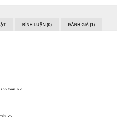
ĐẶT
BÌNH LUẬN (
0
)
ĐÁNH GIÁ (
1
)
anh toán .v.v.
alo..v.v.