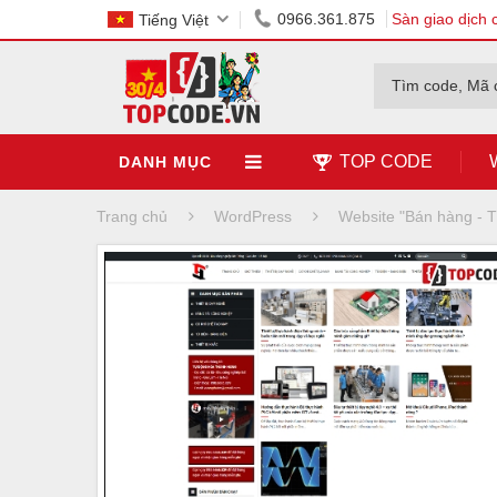
0966.361.875
Sàn giao dịch 
Tiếng Việt
Tìm code, Mã 
TOP CODE
DANH MỤC
Trang chủ
WordPress
Website "Bán hàng -