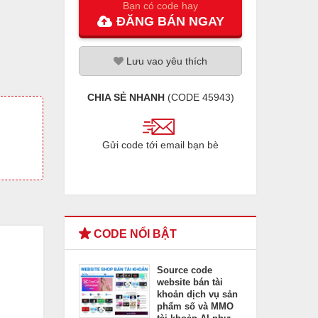
Bạn có code hay
ĐĂNG
BÁN
NGAY
Lưu
vao
yêu thích
CHIA SẺ NHANH
(CODE
45943
)
Gửi code tới email bạn bè
CODE NỔI BẬT
Source code
website bán tài
khoản dịch vụ sản
phẩm số và MMO