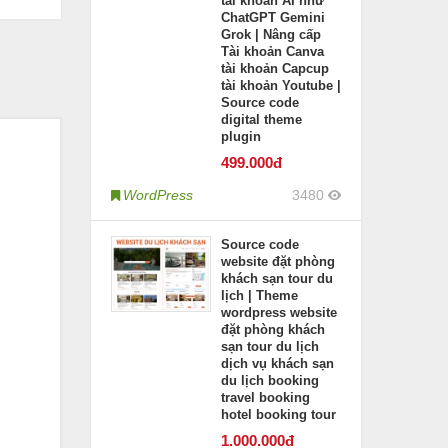
tài khoản AI như
ChatGPT Gemini
Grok | Nâng cấp
Tài khoản Canva
tài khoản Capcup
tài khoản Youtube |
Source code
digital theme
plugin
499
.000đ
WordPress
3480
Source code
website đặt phòng
khách sạn tour du
lịch | Theme
wordpress website
đặt phòng khách
sạn tour du lịch
dịch vụ khách sạn
du lịch booking
travel booking
hotel booking tour
1.000
.000đ