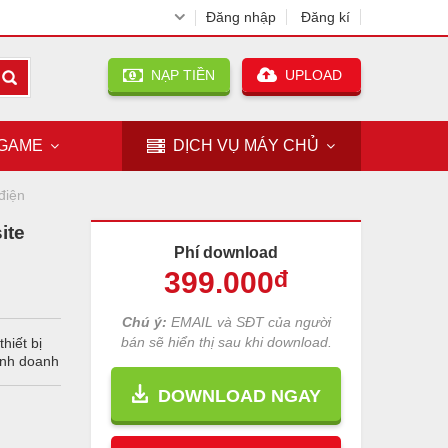
Đăng nhập
Đăng kí
NẠP TIỀN
UPLOAD
GAME
DỊCH VỤ
MÁY CHỦ
điện
ite
Phí download
399
.000
đ
Chú ý:
EMAIL và SĐT của người
bán sẽ hiển thị sau khi download.
hiết bị
inh doanh
DOWNLOAD NGAY