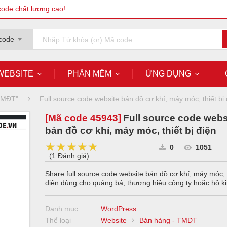
code chất lượng cao!
code
WEBSITE
PHẦN MỀM
ỨNG DỤNG
 TMĐT"
Full source code website bán đồ cơ khí, máy móc, thiết bị 
[Mã code
45943
]
Full source code webs
bán đồ cơ khí, máy móc, thiết bị điện
★★★★★
★★★★★
★★★★★
0
1051
(
1 Đánh giá
)
Share full source code website bán đồ cơ khí, máy móc, t
điện dùng cho quảng bá, thương hiệu công ty hoặc hộ k
Danh mục
WordPress
Thể loại
Website
Bán hàng - TMĐT