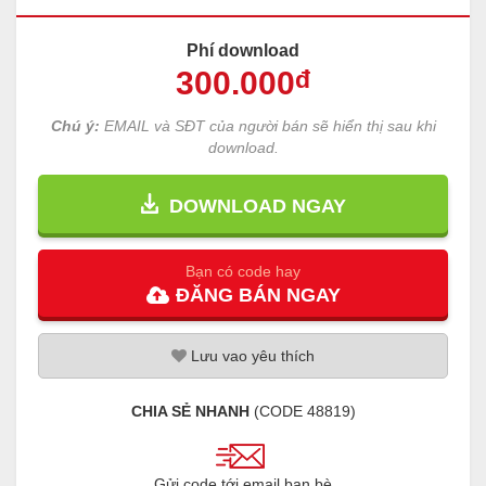
Phí download
300
.000
đ
Chú ý:
EMAIL và SĐT của người bán sẽ hiển thị sau khi
download.
DOWNLOAD NGAY
Bạn có code hay
ĐĂNG
BÁN
NGAY
Lưu
vao
yêu thích
CHIA SẺ NHANH
(CODE
48819
)
Gửi code tới email bạn bè