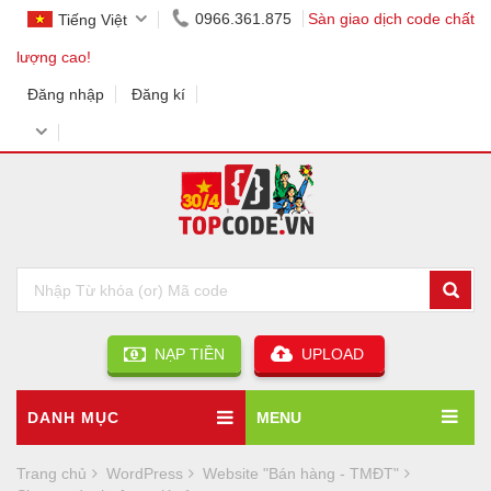
0966.361.875
Sàn giao dịch code chất
Tiếng Việt
lượng cao!
Đăng nhập
Đăng kí
NẠP TIỀN
UPLOAD
DANH MỤC
MENU
Trang chủ
WordPress
Website "Bán hàng - TMĐT"