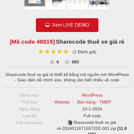
Xem LIVE DEMO
[Mã code
48819
]
Sharecode thuê xe giá rẻ
★★★★★
★★★★★
★★★★★
(
1 Đánh giá
)
0
583
Sharecode thuê xe giá rẻ thiết kế bằng mã nguồn mở WordPress
- Giao diện dễ chỉnh sửa, không cần biết nhiều về code
Danh mục
WordPress
Thể loại
Website
Bán hàng - TMĐT
Ngày đăng
13-1-2024
Loại file
Full code
Sharecode thuê xe giá
File download
rẻ-20240116T155720Z-001.zip
[11.8