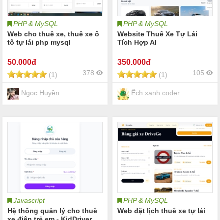
PHP & MySQL
PHP & MySQL
Web cho thuê xe, thuê xe ô
Website Thuê Xe Tự Lái
tô tự lái php mysql
Tích Hợp AI
50
.000đ
350
.000đ
378
105
(1)
(1)
Ngọc Huyền
Ếch xanh coder
Javascript
PHP & MySQL
Hệ thống quản lý cho thuê
Web đặt lịch thuê xe tự lái
xe điện trẻ em - KidDriver