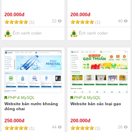
200
.000đ
200
.000đ
22
40
(1)
(1)
Ếch xanh coder
Ếch xanh coder
PHP & MySQL
PHP & MySQL
Website bán nước khoáng
Website bán các loại gạo
đóng chai
250
.000đ
200
.000đ
44
26
(1)
(1)