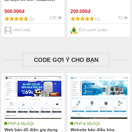
500
.000đ
200
.000đ
235
32
(1)
(1)
vibeCode
Ếch xanh coder
CODE GỢI Ý CHO BẠN
PHP & MySQL
PHP & MySQL
Web bán đồ điện gia dụng
Website bán điều hòa