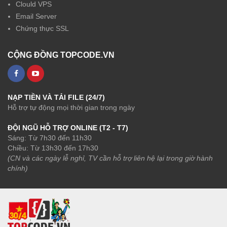
Clould VPS
Email Server
Chứng thực SSL
CỘNG ĐỒNG TOPCODE.VN
NẠP TIỀN VÀ TẢI FILE (24/7)
Hỗ trợ tự động mọi thời gian trong ngày
ĐỘI NGŨ HỖ TRỢ ONLINE (T2 - T7)
Sáng: Từ 7h30 đến 11h30
Chiều: Từ 13h30 đến 17h30
(CN và các ngày lễ nghỉ, TV cần hỗ trợ liên hệ lại trong giờ hành
chính)