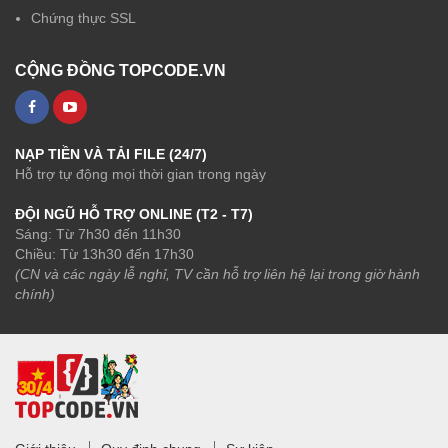
Chứng thực SSL
CỘNG ĐỒNG TOPCODE.VN
NẠP TIỀN VÀ TẢI FILE (24/7)
Hỗ trợ tự động mọi thời gian trong ngày
ĐỘI NGŨ HỖ TRỢ ONLINE (T2 - T7)
Sáng: Từ 7h30 đến 11h30
Chiều: Từ 13h30 đến 17h30
(CN và các ngày lễ nghỉ, TV cần hỗ trợ liên hệ lại trong giờ hành
chính)