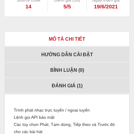
Source code
Đánh giá (
16
)
Ngày tham gia
14
5/5
19/6/2021
MÔ TẢ CHI TIẾT
HƯỚNG DẪN CÀI ĐẶT
BÌNH LUẬN (
0
)
ĐÁNH GIÁ (
1
)
Trình phát nhạc trực tuyến / ngoại tuyến
Lệnh gọi API bảo mật
Các tùy chọn Phát, Tạm dừng, Tiếp theo và Trước đó
cho các bài hát