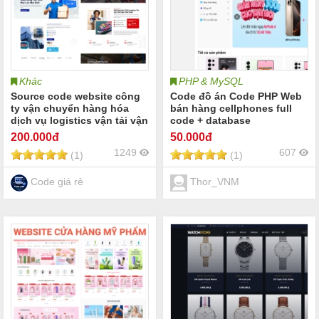
Khác
PHP & MySQL
Source code website công
Code đồ án Code PHP Web
ty vận chuyển hàng hóa
bán hàng cellphones full
dịch vụ logistics vận tải vận
code + database
chuyển đường bộ đường
200
.000đ
50
.000đ
biển hàng không logistics
1249
607
(1)
(1)
Code giá rẻ
Thor_VNM