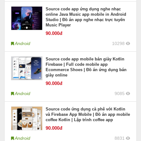
Source code app ứng dụng nghe nhạc
online Java Music app mobile in Android
Studio | Đồ án app nghe nhạc trực tuyến
Music Player
90
.000đ
Android
10298
Source code app mobile bán giày Kotlin
Firebase | Full code mobile app
Ecommerce Shoes | Đồ án ứng dụng bán
giày online
90
.000đ
Android
9085
Source code ứng dụng cà phê với Kotlin
và Firebase App Mobile | Đồ án app mobile
coffee Kotlin | Lập trình coffee app
90
.000đ
Android
8831