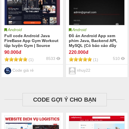
Android
Android
Full code Android Java
Đồ án Android App xem
FireBase App Gym Workout
phim Java, Backend API,
tập luyện Gym | Source
MySQL (Có báo cáo đầy
code đồ án Android Java
đủ))
90
.000đ
220
.000đ
thể thao tập Gym
8533
510
(1)
(1)
Code giá rẻ
nhuy22
CODE GỢI Ý CHO BẠN