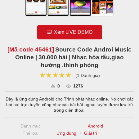
Xem LIVE DEMO
[Mã code
45461
]
Source Code Androi Music
Online | 30.000 bài | Nhạc hòa tấu,giao
hưởng ,thính phòng
★★★★★
★★★★★
★★★★★
(
1 Đánh giá
)
0
1276
Đây là ứng dụng Android cho Trình phát nhạc online. Nó chơi các
bài hát trực tuyến cũng như các bài hát ngoại tuyến được lưu trữ
trong điện thoại.
Danh mục
Android
Thể loại
Ứng dụng
Giải trí