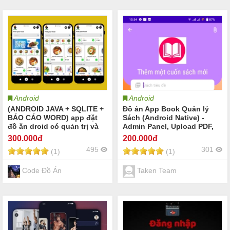
Android
Android
(ANDROID JAVA + SQLITE +
Đồ án App Book Quản lý
BÁO CÁO WORD) app đặt
Sách (Android Native) -
đồ ăn droid có quản trị và
Admin Panel, Upload PDF,
người dùng, đánh giá sản
Xử lý giọng nói Text-to-
300
.000đ
200
.000đ
phẩm sau khi mua, đặt
Speech.
495
301
(1)
(1)
hàng, tiến trình thực hiện
đơn hàng, các chức năng.
thêm, sửa, xóa
Code Đồ Án
Taken Team