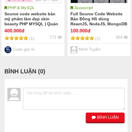
PHP & MySQL
Javascript
Source code website bán
Full Source Code Website
mỹ phẩm làm đẹp skin
Bán Đồng Hồ dùng
beauty PHP MYSQL | Quản
ReactJS, NodeJS, MongoDB
lý cửa hàng mỹ phẩm
400
.000đ
100
.000đ
skincare làm đẹp dụng cụ
772
364
(1)
(1)
spa thẩm mỹ viện | Full
code website mỹ phẩm
skincare làm đẹp spa
Code giá rẻ
Minh Tuyền
BÌNH LUẬN (
0
)
BÌNH LUẬN