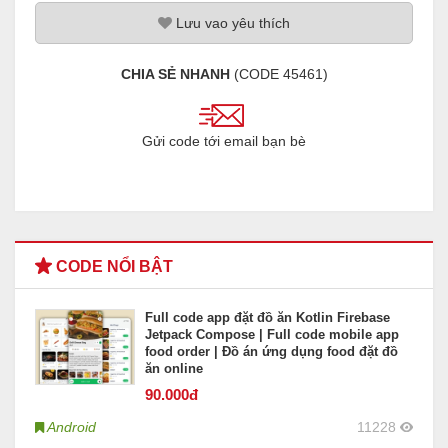
Lưu
vao
yêu thích
CHIA SẺ NHANH
(CODE
45461
)
Gửi code tới email bạn bè
CODE NỔI BẬT
Full code app đặt đồ ăn Kotlin Firebase
Jetpack Compose | Full code mobile app
food order | Đồ án ứng dụng food đặt đồ
ăn online
90
.000đ
Android
11228