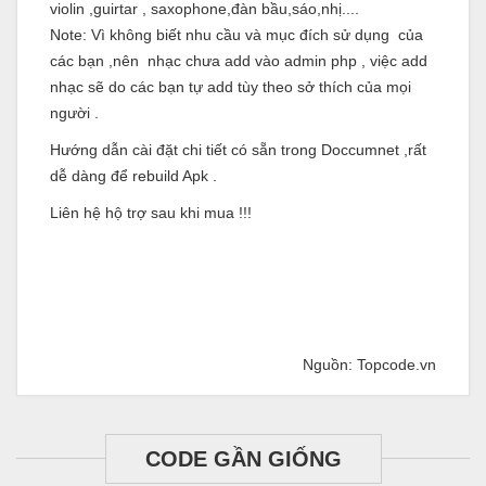
violin ,guirtar , saxophone,đàn bầu,sáo,nhị....
Note: Vì không biết nhu cầu và mục đích sử dụng của
các bạn ,nên nhạc chưa add vào admin php , việc add
nhạc sẽ do các bạn tự add tùy theo sở thích của mọi
người .
Hướng dẫn cài đặt chi tiết có sẵn trong Doccumnet ,rất
dễ dàng để rebuild Apk .
Liên hệ hộ trợ sau khi mua !!!
Nguồn: Topcode.vn
CODE GẦN GIỐNG