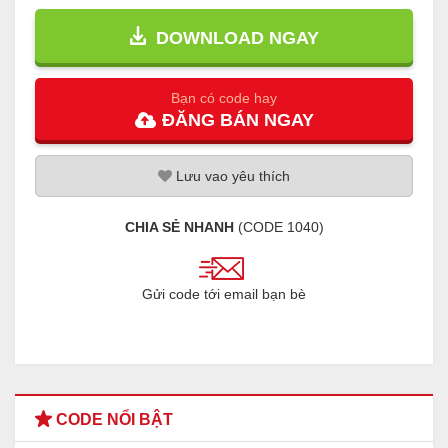
DOWNLOAD NGAY
Bạn có code hay
ĐĂNG
BÁN
NGAY
Lưu
vao
yêu thích
CHIA SẺ NHANH
(CODE
1040
)
Gửi code tới email bạn bè
CODE NỔI BẬT