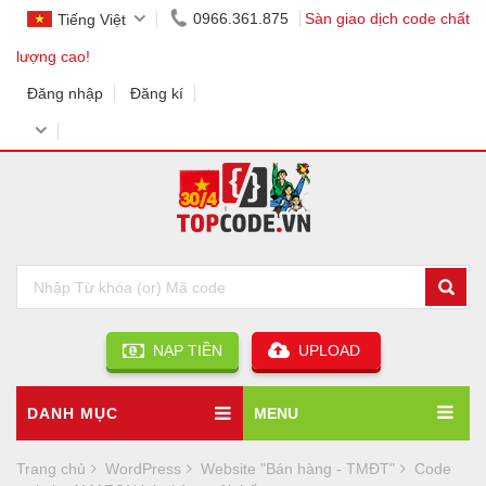
0966.361.875
Sàn giao dịch code chất
Tiếng Việt
lượng cao!
Đăng nhập
Đăng kí
NẠP TIỀN
UPLOAD
DANH MỤC
MENU
Trang chủ
WordPress
Website "Bán hàng - TMĐT"
Code