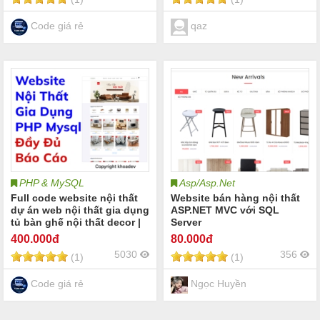
Website wordpress nội thất
mới nhất 2026
Code giá rẻ
qaz
PHP & MySQL
Asp/Asp.Net
Full code website nội thất
Website bán hàng nội thất
dự án web nội thất gia dụng
ASP.NET MVC với SQL
tủ bàn ghế nội thất decor |
Server
Đầy đủ báo cáo website bán
400
.000đ
80
.000đ
nội thất
5030
356
(1)
(1)
Code giá rẻ
Ngọc Huyền