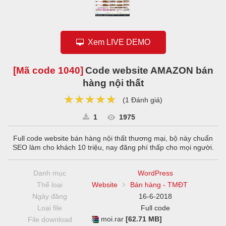
Xem LIVE DEMO
[Mã code
1040
]
Code website AMAZON bán
hàng nội thất
★★★★★
★★★★★
★★★★★
(
1 Đánh giá
)
1
1975
Full code website bán hàng nội thất thương mại, bộ này chuẩn
SEO làm cho khách 10 triệu, nay đăng phí thấp cho mọi người.
Danh mục
WordPress
Thể loại
Website
Bán hàng - TMĐT
Ngày đăng
16-6-2018
Loại file
Full code
moi.rar
[62.71 MB]
File download