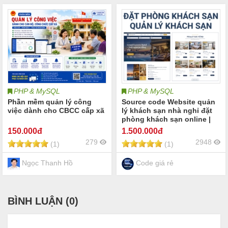
PHP & MySQL
PHP & MySQL
Phần mềm quản lý công
Source code Website quản
việc dành cho CBCC cấp xã
lý khách sạn nhà nghỉ đặt
phòng khách sạn online |
Booking hotel khách sạn
150
.000đ
1.500
.000đ
online quản lý phòng khách
279
2948
(1)
(1)
sạn check-in/check-out
Khách sạn Resort Homestay
Villa
Ngọc Thanh Hồ
Code giá rẻ
BÌNH LUẬN (
0
)