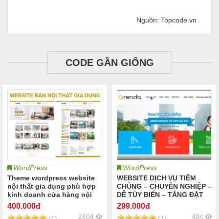
Nguồn: Topcode.vn
CODE GẦN GIỐNG
WordPress
WordPress
Theme wordpress website
WEBSITE DỊCH VỤ TIÊM
nội thất gia dụng phù hợp
CHỦNG – CHUYÊN NGHIỆP –
kinh doanh cửa hàng nội
DỄ TÙY BIẾN – TĂNG ĐẶT
thất gia đình nội thất văn
LỊCH
400
.000đ
299
.000đ
phòng nội thất showroom |
2404
404
(1)
(1)