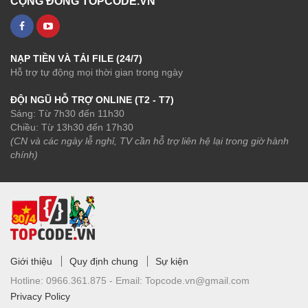
CỘNG ĐỒNG TOPCODE.VN
NẠP TIỀN VÀ TẢI FILE (24/7)
Hỗ trợ tự động mọi thời gian trong ngày
ĐỘI NGŨ HỖ TRỢ ONLINE (T2 - T7)
Sáng: Từ 7h30 đến 11h30
Chiều: Từ 13h30 đến 17h30
(CN và các ngày lễ nghỉ, TV cần hỗ trợ liên hệ lại trong giờ hành
chính)
Giới thiệu
Quy định chung
Sự kiện
Hotline:
0966.361.875 -
Email:
Topcode.vn@gmail.com
Privacy Policy