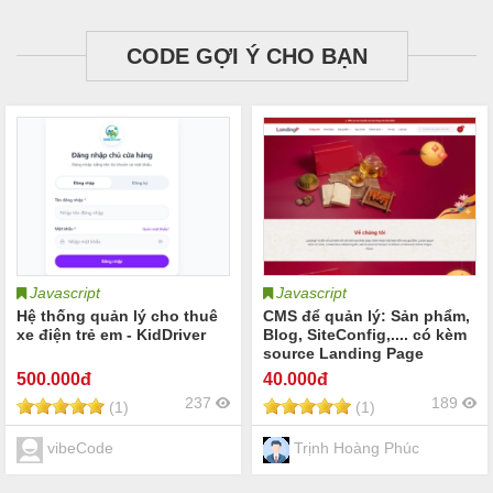
CODE GỢI Ý CHO BẠN
Javascript
Javascript
Hệ thống quản lý cho thuê
CMS để quản lý: Sản phẩm,
xe điện trẻ em - KidDriver
Blog, SiteConfig,.... có kèm
source Landing Page
500
.000đ
40
.000đ
237
189
(1)
(1)
vibeCode
Trịnh Hoàng Phúc