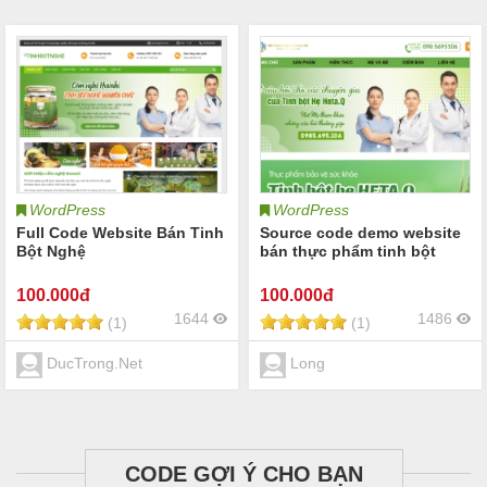
WordPress
WordPress
Full Code Website Bán Tinh
Source code demo website
Bột Nghệ
bán thực phẩm tinh bột
100
.000đ
100
.000đ
1644
1486
(1)
(1)
DucTrong.Net
Long
CODE GỢI Ý CHO BẠN