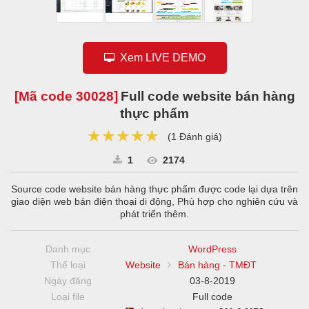
Xem LIVE DEMO
[Mã code
30028
]
Full code website bán hàng
thực phẩm
★★★★★
★★★★★
★★★★★
(
1 Đánh giá
)
1
2174
Source code website bán hàng thực phẩm được code lại dựa trên
giao diện web bán điện thoại di động, Phù hợp cho nghiên cứu và
phát triển thêm.
Danh mục
WordPress
Thể loại
Website
Bán hàng - TMĐT
Ngày đăng
03-8-2019
Loại file
Full code