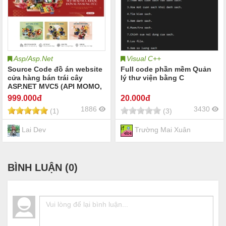
Asp/Asp.Net
Visual C++
Source Code đồ án website
Full code phần mềm Quản
cửa hàng bán trái cây
lý thư viện bằng C
ASP.NET MVC5 (API MOMO,
Gmail, Talkto)
999
.000đ
20
.000đ
1886
3430
(1)
(3)
Lai Dev
Trường Mai Xuân
BÌNH LUẬN (
0
)