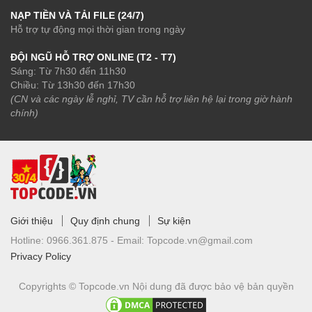
NẠP TIỀN VÀ TẢI FILE (24/7)
Hỗ trợ tự động mọi thời gian trong ngày
ĐỘI NGŨ HỖ TRỢ ONLINE (T2 - T7)
Sáng: Từ 7h30 đến 11h30
Chiều: Từ 13h30 đến 17h30
(CN và các ngày lễ nghỉ, TV cần hỗ trợ liên hệ lại trong giờ hành
chính)
Giới thiệu
Quy định chung
Sự kiện
Hotline:
0966.361.875 -
Email:
Topcode.vn@gmail.com
Privacy Policy
Copyrights © Topcode.vn
Nội dung đã được bảo vệ bản quyền