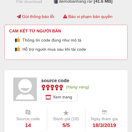
demobanhang.rar
[41.6 MB]
File download
Gửi thông báo lỗi
Báo vi phạm bản quyền
CAM KẾT TỪ NGƯỜI BÁN
Thông tin code đúng như mô tả
Hỗ trợ người mua sau khi tải code
source code
(Hạng vàng)
Xem trang
Source code
Đánh giá (
18
)
Ngày tham gia
14
5/5
18/3/2019