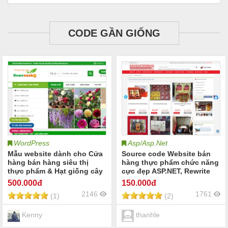
CODE GẦN GIỐNG
WordPress
Asp/Asp.Net
Mẫu website dành cho Cửa
Source code Website bán
hàng bán hàng siêu thị
hàng thực phẩm chức năng
thực phẩm & Hạt giống cây
cực đẹp ASP.NET, Rewrite
trồng
URL chuẩn SEO
500
.000đ
150
.000đ
2146
1761
(1)
(2)
Kenny
thanhle