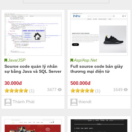
Java/JSP
Asp/Asp.Net
Source code quản lý nhân
Full source code bán giày
sự bằng Java và SQL Server
thương mại điện tử
30
.000đ
500
.000đ
3477
1649
(1)
(1)
Thành Phát
thiendt