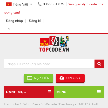
0966.361.875
Sàn giao dịch code chất
Tiếng Việt
lượng cao!
Đăng nhập
Đăng kí
NẠP TIỀN
UPLOAD
DANH MỤC
MENU
Trang chủ
WordPress
Website "Bán hàng - TMĐT"
Full