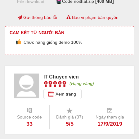
Code noithat.zip
[409 MB]
File download
Gửi thông báo lỗi
Báo vi phạm bản quyền
CAM KẾT TỪ NGƯỜI BÁN
Chức năng giống demo 100%
IT Chuyen vien
(Hạng vàng)
Xem trang
Source code
Đánh giá (
37
)
Ngày tham gia
33
5/5
17/9/2019