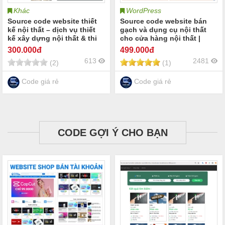
Khác
WordPress
Source code website thiết
Source code website bán
kế nội thất – dịch vụ thiết
gạch và dụng cụ nội thất
kế xây dựng nội thất & thi
cho cửa hàng nội thất |
công nội thất nhà cửa villa
Theme wordpress
300
.000đ
499
.000đ
biệt thự khách sạn nhà nghĩ
showroom nội thất đại lý
613
2481
(2)
(1)
trọn gói chuyên nghiệp
nội thất vật liệu nội thất và
trang trí nội thất công trình
xây dựng
Code giá rẻ
Code giá rẻ
CODE GỢI Ý CHO BẠN