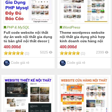
PHP & MySQL
WordPress
Full code website nội thất
Theme wordpress website
dự án web nội thất gia dụng
nội thất gia dụng phù hợp
tủ bàn ghế nội thất decor |
kinh doanh cửa hàng nội
Đầy đủ báo cáo website bán
thất gia đình nội thất văn
400
.000đ
400
.000đ
nội thất
phòng nội thất showroom |
5025
2399
(1)
(1)
Website wordpress nội thất
mới nhất 2026
Code giá rẻ
Code giá rẻ