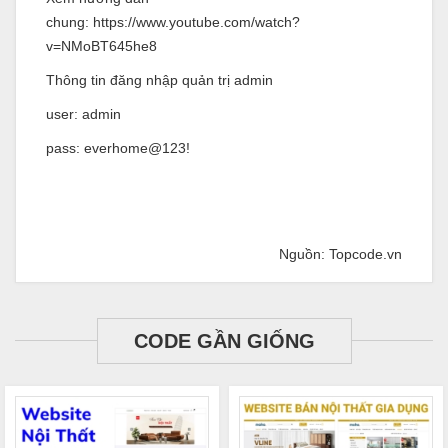
chung:
https://www.youtube.com/watch?
v=NMoBT645he8
Thông tin đăng nhập quản trị admin
user: admin
pass: everhome@123!
Nguồn: Topcode.vn
CODE GẦN GIỐNG