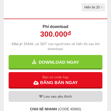
Phí download
300
.000
đ
Chú ý:
EMAIL và SĐT của người bán sẽ hiển thị sau khi
download.
DOWNLOAD NGAY
Bạn có code hay
ĐĂNG
BÁN
NGAY
Lưu
vao
yêu thích
CHIA SẺ NHANH
(CODE
45865
)