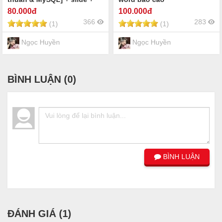
báo cáo
80
.000đ
100
.000đ
366
283
(1)
(1)
Ngọc Huyền
Ngọc Huyền
BÌNH LUẬN (
0
)
BÌNH LUẬN
ĐÁNH GIÁ (
1
)