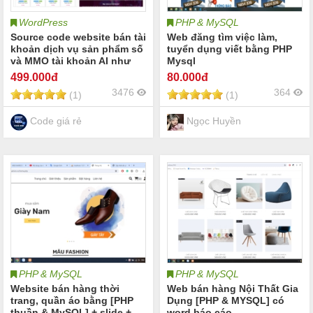
WordPress
PHP & MySQL
Source code website bán tài
Web đăng tìm việc làm,
khoản dịch vụ sản phẩm số
tuyển dụng viết bằng PHP
và MMO tài khoản AI như
Mysql
ChatGPT Gemini Grok |
499
.000đ
80
.000đ
Nâng cấp Tài khoản Canva
3476
364
(1)
(1)
tài khoản Capcup tài khoản
Youtube | Source code
digital theme plugin
Code giá rẻ
Ngọc Huyền
PHP & MySQL
PHP & MySQL
Website bán hàng thời
Web bán hàng Nội Thất Gia
trang, quần áo bằng [PHP
Dụng [PHP & MYSQL] có
thuần & MySQL] + slide +
word báo cáo