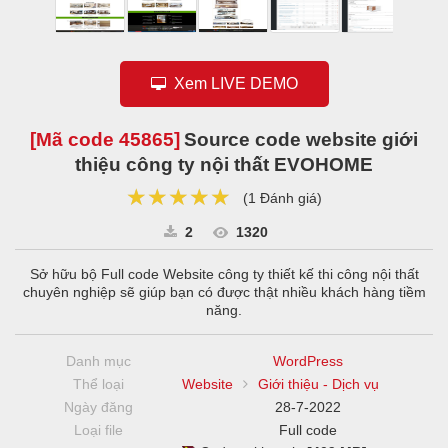
Xem LIVE DEMO
[Mã code
45865
]
Source code website giới
thiệu công ty nội thất EVOHOME
★★★★★
★★★★★
★★★★★
(
1 Đánh giá
)
2
1320
Sở hữu bộ Full code Website công ty thiết kế thi công nội thất
chuyên nghiệp sẽ giúp bạn có được thật nhiều khách hàng tiềm
năng.
Danh mục
WordPress
Thể loại
Website
Giới thiệu - Dịch vụ
Ngày đăng
28-7-2022
Loại file
Full code