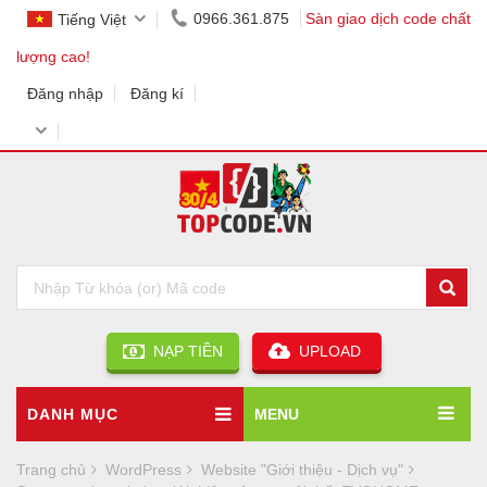
0966.361.875
Sàn giao dịch code chất
Tiếng Việt
lượng cao!
Đăng nhập
Đăng kí
NẠP TIỀN
UPLOAD
DANH MỤC
MENU
Trang chủ
WordPress
Website "Giới thiệu - Dịch vụ"