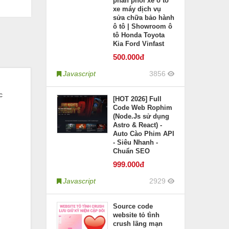
phân phối xe ô tô
xe máy dịch vụ
sửa chữa bảo hành
ô tô | Showroom ô
tô Honda Toyota
Kia Ford Vinfast
500
.000đ
Javascript
3856
c
[HOT 2026] Full
Code Web Rophim
(Node.Js sử dụng
Astro & React) -
Auto Cào Phim API
- Siêu Nhanh -
Chuẩn SEO
999
.000đ
Javascript
2929
Source code
website tỏ tình
crush lãng mạn