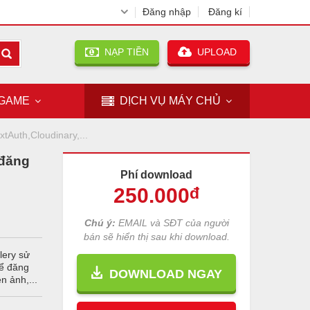
Đăng nhập
Đăng kí
NẠP TIỀN
UPLOAD
GAME
DỊCH VỤ
MÁY CHỦ
tAuth,Cloudinary,...
 đăng
Phí download
250
.000
đ
Chú ý:
EMAIL và SĐT của người
bán sẽ hiển thị sau khi download.
lery sử
hể đăng
DOWNLOAD NGAY
n ảnh,...