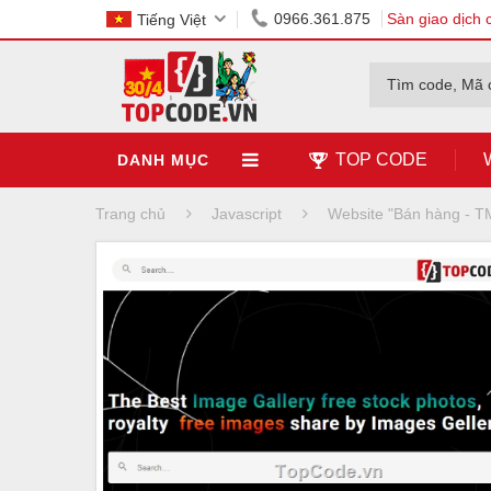
0966.361.875
Sàn giao dịch 
Tiếng Việt
Tìm code, Mã 
TOP CODE
DANH MỤC
Trang chủ
Javascript
Website "Bán hàng - 