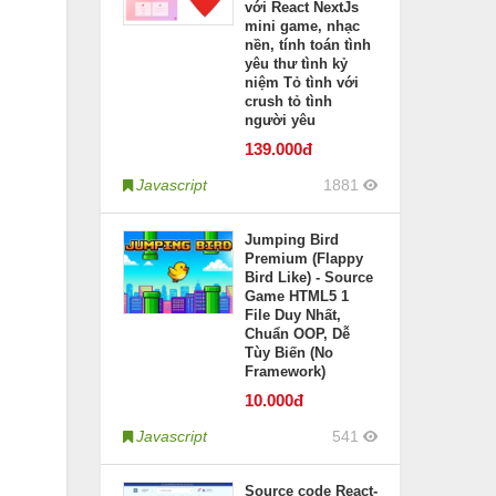
với React NextJs
mini game, nhạc
nền, tính toán tình
yêu thư tình kỷ
niệm Tỏ tình với
crush tỏ tình
người yêu
139
.000đ
Javascript
1881
Jumping Bird
Premium (Flappy
Bird Like) - Source
Game HTML5 1
File Duy Nhất,
Chuẩn OOP, Dễ
Tùy Biến (No
Framework)
10
.000đ
Javascript
541
Source code React-