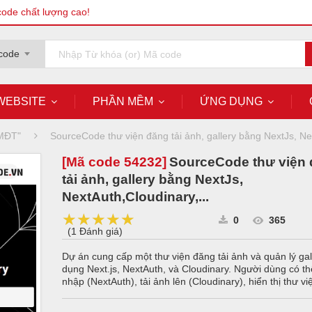
code chất lượng cao!
code
WEBSITE
PHẦN MỀM
ỨNG DỤNG
TMĐT"
SourceCode thư viện đăng tải ảnh, gallery bằng NextJs, Nex
[Mã code
54232
]
SourceCode thư viện
tải ảnh, gallery bằng NextJs,
NextAuth,Cloudinary,...
★★★★★
★★★★★
★★★★★
0
365
(
1 Đánh giá
)
Dự án cung cấp một thư viện đăng tải ảnh và quản lý gal
dụng Next.js, NextAuth, và Cloudinary. Người dùng có t
nhập (NextAuth), tải ảnh lên (Cloudinary), hiển thị thư việ