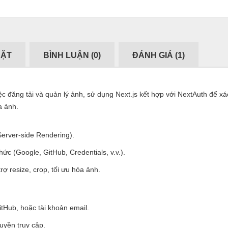
ĐẶT
BÌNH LUẬN (
0
)
ĐÁNH GIÁ (
1
)
c đăng tải và quản lý ảnh, sử dụng Next.js kết hợp với NextAuth để xá
a ảnh.
erver-side Rendering).
c (Google, GitHub, Credentials, v.v.).
rợ resize, crop, tối ưu hóa ảnh.
tHub, hoặc tài khoản email.
uyền truy cập.