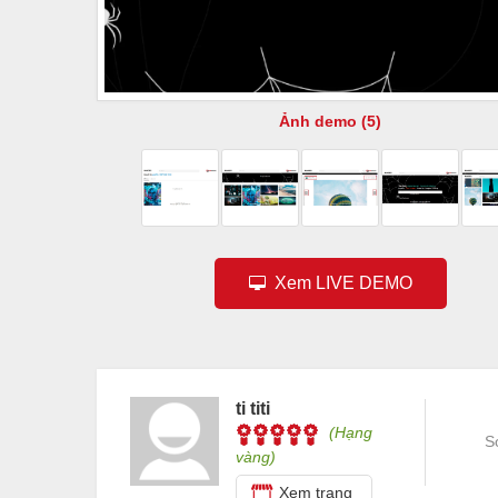
Ảnh demo (5)
Xem LIVE DEMO
ti titi
(Hạng
S
vàng)
Xem trang