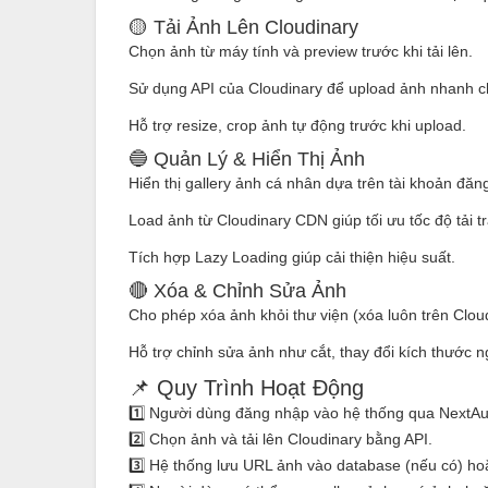
🟡 Tải Ảnh Lên Cloudinary
Chọn ảnh từ máy tính và preview trước khi tải lên.
Sử dụng API của Cloudinary để upload ảnh nhanh c
Hỗ trợ resize, crop ảnh tự động trước khi upload.
🔵 Quản Lý & Hiển Thị Ảnh
Hiển thị gallery ảnh cá nhân dựa trên tài khoản đăn
Load ảnh từ Cloudinary CDN giúp tối ưu tốc độ tải t
Tích hợp Lazy Loading giúp cải thiện hiệu suất.
🔴 Xóa & Chỉnh Sửa Ảnh
Cho phép xóa ảnh khỏi thư viện (xóa luôn trên Cloud
Hỗ trợ chỉnh sửa ảnh như cắt, thay đổi kích thước n
📌 Quy Trình Hoạt Động
1️⃣ Người dùng đăng nhập vào hệ thống qua NextAu
2️⃣ Chọn ảnh và tải lên Cloudinary bằng API.
3️⃣ Hệ thống lưu URL ảnh vào database (nếu có) hoặc