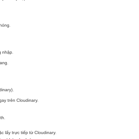
hóng.
g nhập.
rang.
inary).
gay trên Cloudinary.
th.
 lấy trực tiếp từ Cloudinary.