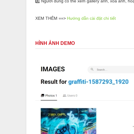
4️⃣ Người dùng có thể xem gallery ảnh, xoá ảnh, ho
XEM THÊM ==>
Hướng dẫn cài đặt chi tiết
HÌNH ẢNH DEMO