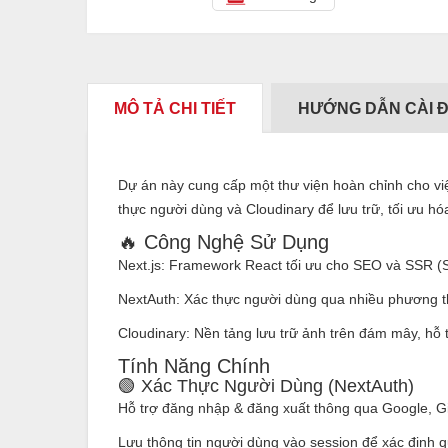
MÔ TẢ CHI TIẾT
HƯỚNG DẪN CÀI 
Dự án này cung cấp một thư viện hoàn chỉnh cho việ
thực người dùng và Cloudinary để lưu trữ, tối ưu hó
🔥 Công Nghệ Sử Dụng
Next.js: Framework React tối ưu cho SEO và SSR (S
NextAuth: Xác thực người dùng qua nhiều phương thứ
Cloudinary: Nền tảng lưu trữ ảnh trên đám mây, hỗ t
Tính Năng Chính
🟢 Xác Thực Người Dùng (NextAuth)
Hỗ trợ đăng nhập & đăng xuất thông qua Google, Gi
Lưu thông tin người dùng vào session để xác định q