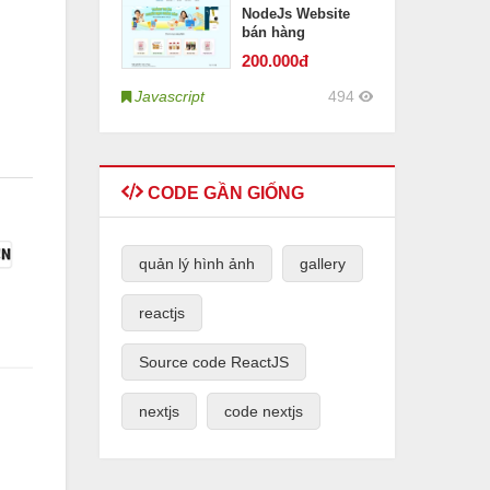
NodeJs Website
bán hàng
200
.000đ
Javascript
494
CODE GẦN GIỐNG
quản lý hình ảnh
gallery
reactjs
Source code ReactJS
nextjs
code nextjs