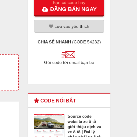
Bạn có code hay
ĐĂNG
BÁN
NGAY
Lưu
vao
yêu thích
CHIA SẺ NHANH
(CODE
54232
)
Gửi code tới email bạn bè
CODE NỔI BẬT
Source code
website xe ô tô
giới thiệu dịch vụ
xe ô tô | Đại lý