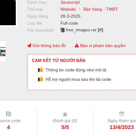
Danh mục
Javascript
Thể loại
Website
Bán hàng - TMĐT
Ngày đăng
28-3-2025
Loại file
Full code
free_images.rar
[#]
File download
Gửi thông báo lỗi
Báo vi phạm bản quyền
CAM KẾT TỪ NGƯỜI BÁN
Thông tin code đúng như mô tả
Hỗ trợ người mua sau khi tải code
ource code
Đánh giá (
4
)
Ngày tham gia
4
5/5
13/4/2023