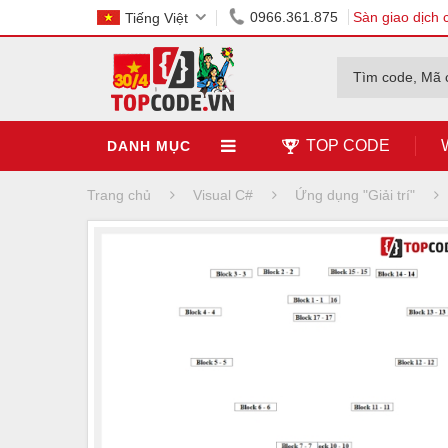
0966.361.875
Sàn giao dịch 
Tiếng Việt
Tìm code, Mã 
TOP CODE
DANH MỤC
Trang chủ
Visual C#
Ứng dụng "Giải trí"