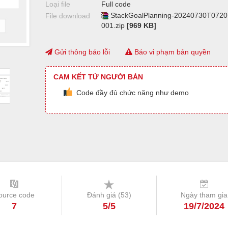
Loại file
Full code
StackGoalPlanning-20240730T0720
File download
001.zip
[969 KB]
Gửi thông báo lỗi
Báo vi phạm bản quyền
CAM KẾT TỪ NGƯỜI BÁN
Code đầy đủ chức năng như demo
ource code
Đánh giá (
53
)
Ngày tham gia
7
5/5
19/7/2024