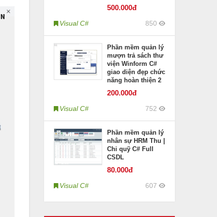
500
.000đ
Visual C#
850
Phần mềm quản lý
mượn trả sách thư
viện Winform C#
giao diện đẹp chức
năng hoàn thiện 2
200
.000đ
Visual C#
752
Phần mềm quản lý
nhân sự HRM Thu |
Chi quỹ C# Full
CSDL
80
.000đ
Visual C#
607