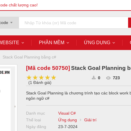
code chất lượng cao!
code
WEBSITE
PHẦN MỀM
ỨNG DỤNG
Stack Goal Planning bằng c#
[Mã code
50750
]
Stack Goal Planning 
★★★★★
★★★★★
★★★★★
0
723
(
1 Đánh giá
)
Stack Goal Planning là chương trình tạo các block work
ngôn ngữ c#
Danh mục
Visual C#
Thể loại
Ứng dụng
Giải trí
Ngày đăng
23-7-2024