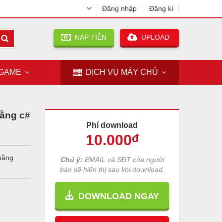
Đăng nhập
Đăng kí
NẠP TIỀN
UPLOAD
GAME
DỊCH VỤ
MÁY CHỦ
bằng c#
Phí download
10
.000
đ
 bằng
Chú ý:
EMAIL và SĐT của người
bán sẽ hiển thị sau khi download.
DOWNLOAD NGAY