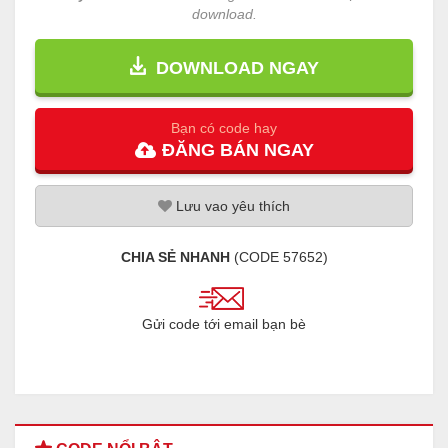
download.
DOWNLOAD NGAY
Bạn có code hay
ĐĂNG
BÁN
NGAY
Lưu
vao
yêu thích
CHIA SẺ NHANH
(CODE
57652
)
Gửi code tới email bạn bè