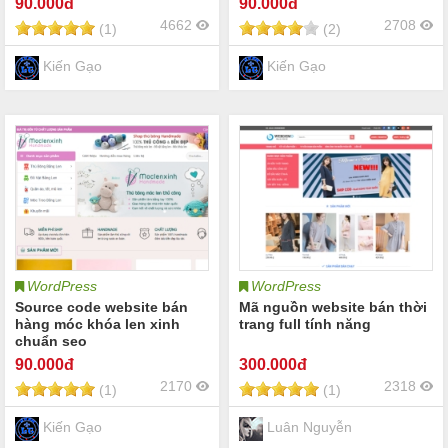
90
.000đ
90
.000đ
4662
2708
(1)
(2)
Kiến Gạo
Kiến Gạo
WordPress
WordPress
Source code website bán
Mã nguồn website bán thời
hàng móc khóa len xinh
trang full tính năng
chuẩn seo
90
.000đ
300
.000đ
2170
2318
(1)
(1)
Kiến Gạo
Luân Nguyễn