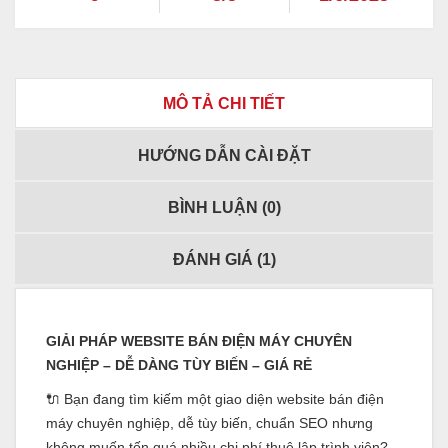
MÔ TẢ CHI TIẾT
HƯỚNG DẪN CÀI ĐẶT
BÌNH LUẬN (
0
)
ĐÁNH GIÁ (
1
)
GIẢI PHÁP WEBSITE BÁN ĐIỆN MÁY CHUYÊN
NGHIỆP – DỄ DÀNG TÙY BIẾN – GIÁ RẺ
🔌 Bạn đang tìm kiếm một giao diện website bán điện
máy chuyên nghiệp, dễ tùy biến, chuẩn SEO nhưng
không muốn tốn quá nhiều chi phí thuê lập trình viên?