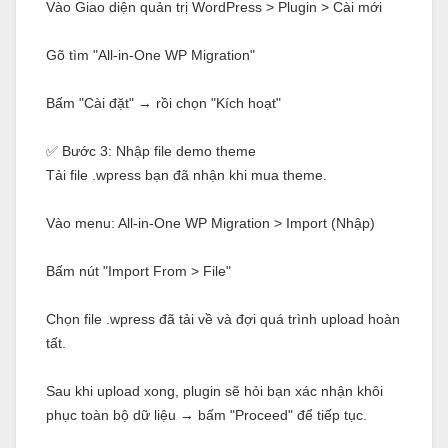
Vào Giao diện quản trị WordPress > Plugin > Cài mới
Gõ tìm "All-in-One WP Migration"
Bấm "Cài đặt" → rồi chọn "Kích hoạt"
✅ Bước 3: Nhập file demo theme
Tải file .wpress bạn đã nhận khi mua theme.
Vào menu: All-in-One WP Migration > Import (Nhập)
Bấm nút "Import From > File"
Chọn file .wpress đã tải về và đợi quá trình upload hoàn
tất.
Sau khi upload xong, plugin sẽ hỏi bạn xác nhận khôi
phục toàn bộ dữ liệu → bấm "Proceed" để tiếp tục.