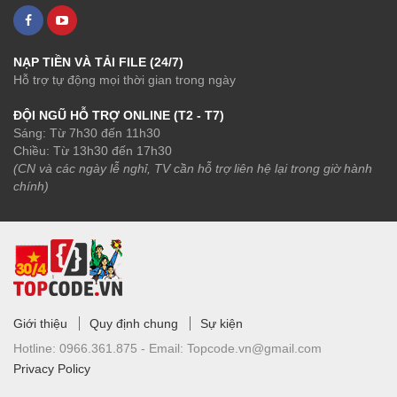
NẠP TIỀN VÀ TẢI FILE (24/7)
Hỗ trợ tự động mọi thời gian trong ngày
ĐỘI NGŨ HỖ TRỢ ONLINE (T2 - T7)
Sáng: Từ 7h30 đến 11h30
Chiều: Từ 13h30 đến 17h30
(CN và các ngày lễ nghỉ, TV cần hỗ trợ liên hệ lại trong giờ hành
chính)
Giới thiệu
Quy định chung
Sự kiện
Hotline:
0966.361.875 -
Email:
Topcode.vn@gmail.com
Privacy Policy