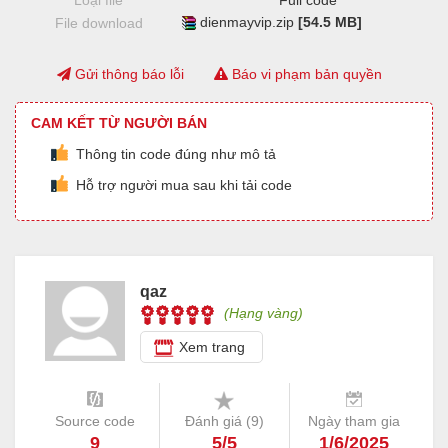
Loại file
Full code
dienmayvip.zip
[54.5 MB]
File download
Gửi thông báo lỗi
Báo vi phạm bản quyền
CAM KẾT TỪ NGƯỜI BÁN
Thông tin code đúng như mô tả
Hỗ trợ người mua sau khi tải code
qaz
(Hạng vàng)
Xem trang
Source code
Đánh giá (
9
)
Ngày tham gia
9
5/5
1/6/2025