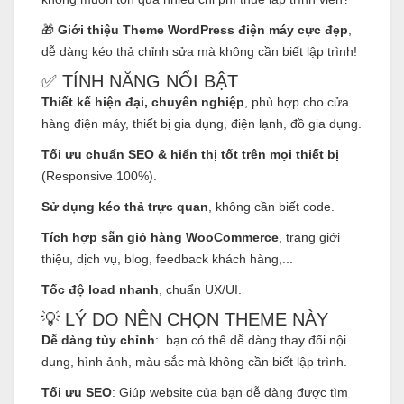
🎁
Giới thiệu Theme WordPress điện máy cực đẹp
,
dễ dàng kéo thả chỉnh sửa mà không cần biết lập trình!
✅ TÍNH NĂNG NỔI BẬT
Thiết kế hiện đại, chuyên nghiệp
, phù hợp cho cửa
hàng điện máy, thiết bị gia dụng, điện lạnh, đồ gia dụng.
Tối ưu chuẩn SEO & hiển thị tốt trên mọi thiết bị
(Responsive 100%).
Sử dụng kéo thả trực quan
, không cần biết code.
Tích hợp sẵn giỏ hàng WooCommerce
, trang giới
thiệu, dịch vụ, blog, feedback khách hàng,...
Tốc độ load nhanh
, chuẩn UX/UI.
💡 LÝ DO NÊN CHỌN THEME NÀY
Dễ dàng tùy chỉnh
: bạn có thể dễ dàng thay đổi nội
dung, hình ảnh, màu sắc mà không cần biết lập trình.
Tối ưu SEO
: Giúp website của bạn dễ dàng được tìm