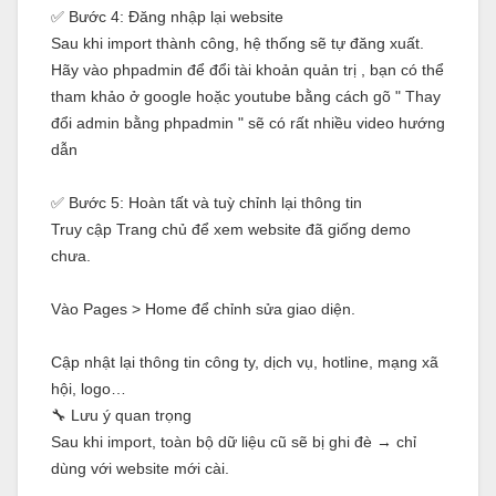
✅ Bước 4: Đăng nhập lại website
Sau khi import thành công, hệ thống sẽ tự đăng xuất.
Hãy vào phpadmin để đổi tài khoản quản trị , bạn có thể
tham khảo ở google hoặc youtube bằng cách gõ " Thay
đổi admin bằng phpadmin " sẽ có rất nhiều video hướng
dẫn
✅ Bước 5: Hoàn tất và tuỳ chỉnh lại thông tin
Truy cập Trang chủ để xem website đã giống demo
chưa.
Vào Pages > Home để chỉnh sửa giao diện.
Cập nhật lại thông tin công ty, dịch vụ, hotline, mạng xã
hội, logo…
🔧 Lưu ý quan trọng
Sau khi import, toàn bộ dữ liệu cũ sẽ bị ghi đè → chỉ
dùng với website mới cài.