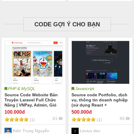
CODE GỢI Ý CHO BẠN
PHP & MySQL
Javascript
Source Code Website Bán
Source code Portfolio, dịch
Truyện Laravel Full Chức
vụ, thông tin doanh nghiệp
Năng | VNPay, Admin, Giỏ
(sử dụng React +
Hàng
Typescript, Tailwinds và
100
.000đ
500
.000đ
Vite boots, motion React)))
61
93
(1)
(1)
Kiên Trung Nguyễn
Levius dev