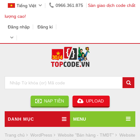
0966.361.875
Sàn giao dịch code chất
Tiếng Việt
lượng cao!
Đăng nhập
Đăng kí
NẠP TIỀN
UPLOAD
DANH MỤC
MENU
Trang chủ
WordPress
Website "Bán hàng - TMĐT"
Website