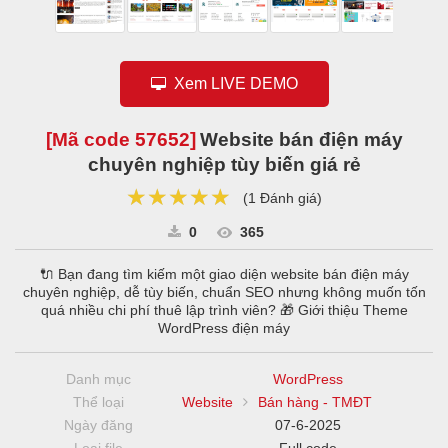
Xem LIVE DEMO
[Mã code
57652
]
Website bán điện máy
chuyên nghiệp tùy biến giá rẻ
★★★★★
★★★★★
★★★★★
(
1 Đánh giá
)
0
365
🔌 Bạn đang tìm kiếm một giao diện website bán điện máy
chuyên nghiệp, dễ tùy biến, chuẩn SEO nhưng không muốn tốn
quá nhiều chi phí thuê lập trình viên? 🎁 Giới thiệu Theme
WordPress điện máy
Danh mục
WordPress
Thể loại
Website
Bán hàng - TMĐT
Ngày đăng
07-6-2025