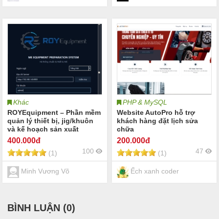
Khác
PHP & MySQL
ROYEquipment – Phần mềm
Website AutoPro hỗ trợ
quản lý thiết bị, jig/khuôn
khách hàng đặt lịch sửa
và kế hoạch sản xuất
chữa
400
.000đ
200
.000đ
100
47
(1)
(1)
Minh Vương Võ
Ếch xanh coder
BÌNH LUẬN (
0
)