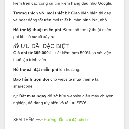
kiếm trên các công cụ tìm kiếm hàng đầu như Google.
Tương thích với mọi thiết bị
: Giao diện hiển thị đẹp
và hoạt động tốt trên mọi thiết bị màn hình lớn, nhỏ.
Hỗ trợ kỹ thuật miễn phí
: Được hỗ trợ kỹ thuật miễn
phí khi có sự cố xảy ra.
🎁 ƯU ĐÃI ĐẶC BIỆT
Giá chỉ từ 399.000₫
– tiết kiệm hơn 500% so với việc
thuê lập trình viên.
Hỗ trợ cài đặt miễn phí
lên hosting.
Bảo hành trọn đời
cho website mua theme tại
sharecode
👉
Đặt mua ngay
để sở hữu website điện máy chuyên
nghiệp, dễ dàng tùy biến và tối ưu SEO!
XEM THÊM ==>
Hướng dẫn cài đặt chi tiết