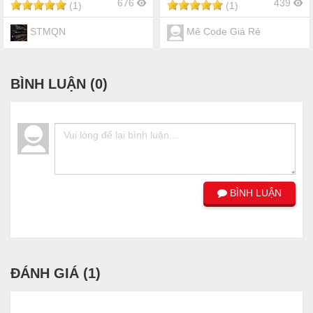
676
439
(1)
(1)
STMQN
Mê Code Giá Rẻ
BÌNH LUẬN (
0
)
BÌNH LUẬN
ĐÁNH GIÁ (
1
)