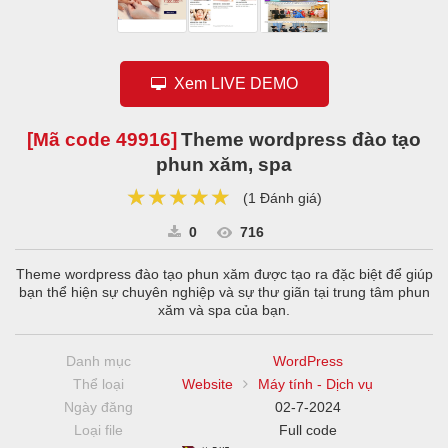
Xem LIVE DEMO
[Mã code
49916
]
Theme wordpress đào tạo
phun xăm, spa
★★★★★
★★★★★
★★★★★
(
1 Đánh giá
)
0
716
Theme wordpress đào tạo phun xăm được tạo ra đặc biệt để giúp
bạn thể hiện sự chuyên nghiệp và sự thư giãn tại trung tâm phun
xăm và spa của bạn.
Danh mục
WordPress
Thể loại
Website
Máy tính - Dịch vụ
Ngày đăng
02-7-2024
Loại file
Full code