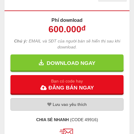
Phí download
600
.000
đ
Chú ý:
EMAIL và SĐT của người bán sẽ hiển thị sau khi
download.
DOWNLOAD NGAY
Bạn có code hay
ĐĂNG
BÁN
NGAY
Lưu
vao
yêu thích
CHIA SẺ NHANH
(CODE
49916
)