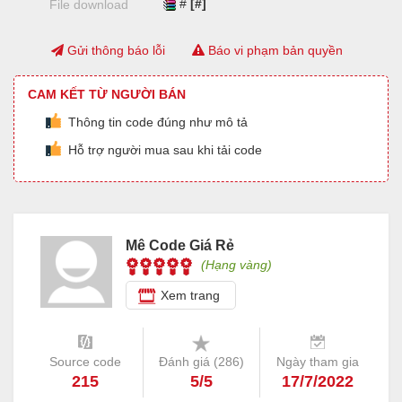
#
[#]
File download
Gửi thông báo lỗi
Báo vi phạm bản quyền
CAM KẾT TỪ NGƯỜI BÁN
Thông tin code đúng như mô tả
Hỗ trợ người mua sau khi tải code
Mê Code Giá Rẻ
(Hạng vàng)
Xem trang
Source code
Đánh giá (
286
)
Ngày tham gia
215
5/5
17/7/2022