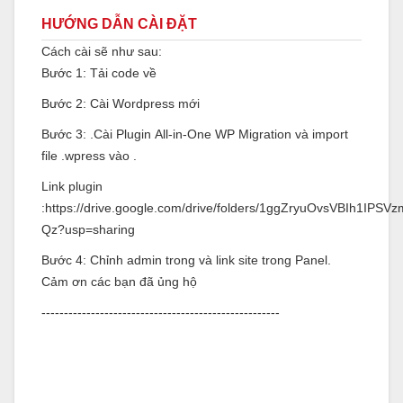
HƯỚNG DẪN CÀI ĐẶT
Cách cài sẽ như sau:
Bước 1: Tải code về
Bước 2: Cài Wordpress mới
Bước 3: .Cài Plugin All-in-One WP Migration và import
file .wpress vào .
Link plugin
:https://drive.google.com/drive/folders/1ggZryuOvsVBIh1IPS
Qz?usp=sharing
Bước 4: Chỉnh admin trong và link site trong Panel.
Cảm ơn các bạn đã ủng hộ
-----------------------------------------------------