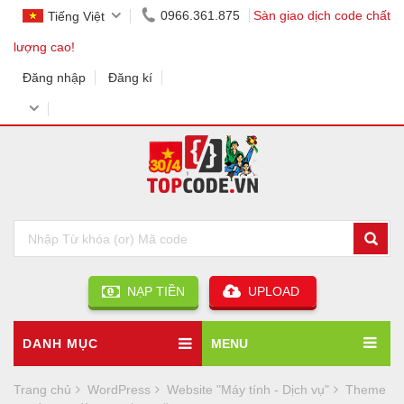
0966.361.875
Sàn giao dịch code chất
Tiếng Việt
lượng cao!
Đăng nhập
Đăng kí
NẠP TIỀN
UPLOAD
DANH MỤC
MENU
Trang chủ
WordPress
Website "Máy tính - Dịch vụ"
Theme