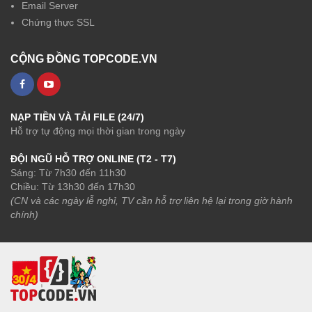
Email Server
Chứng thực SSL
CỘNG ĐỒNG TOPCODE.VN
NẠP TIỀN VÀ TẢI FILE (24/7)
Hỗ trợ tự động mọi thời gian trong ngày
ĐỘI NGŨ HỖ TRỢ ONLINE (T2 - T7)
Sáng: Từ 7h30 đến 11h30
Chiều: Từ 13h30 đến 17h30
(CN và các ngày lễ nghỉ, TV cần hỗ trợ liên hệ lại trong giờ hành
chính)