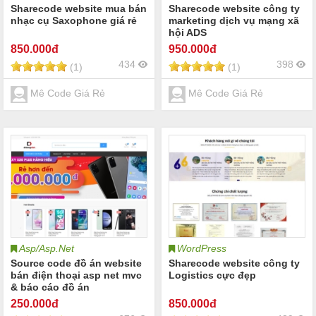
Sharecode website mua bán
Sharecode website công ty
nhạc cụ Saxophone giá rẻ
marketing dịch vụ mạng xã
hội ADS
850
.000đ
950
.000đ
434
398
(1)
(1)
Mê Code Giá Rẻ
Mê Code Giá Rẻ
Asp/Asp.Net
WordPress
Source code đồ án website
Sharecode website công ty
bán điện thoại asp net mvc
Logistics cực đẹp
& báo cáo đồ án
250
.000đ
850
.000đ