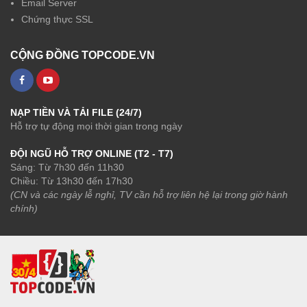
Email Server
Chứng thực SSL
CỘNG ĐỒNG TOPCODE.VN
NẠP TIỀN VÀ TẢI FILE (24/7)
Hỗ trợ tự động mọi thời gian trong ngày
ĐỘI NGŨ HỖ TRỢ ONLINE (T2 - T7)
Sáng: Từ 7h30 đến 11h30
Chiều: Từ 13h30 đến 17h30
(CN và các ngày lễ nghỉ, TV cần hỗ trợ liên hệ lại trong giờ hành
chính)