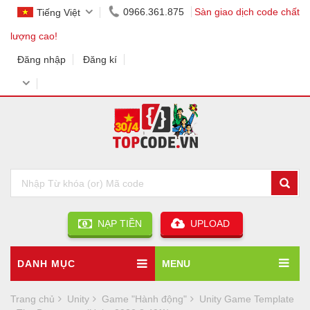
0966.361.875
Sàn giao dịch code chất
Tiếng Việt
lượng cao!
Đăng nhập
Đăng kí
NẠP TIỀN
UPLOAD
DANH MỤC
MENU
Trang chủ
Unity
Game "Hành động"
Unity Game Template