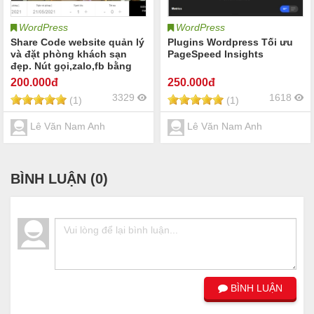
WordPress
WordPress
Share Code website quản lý
Plugins Wordpress Tối ưu
và đặt phòng khách sạn
PageSpeed Insights
đẹp. Nút gọi,zalo,fb bằng
code html
200
.000đ
250
.000đ
3329
1618
(1)
(1)
Lê Văn Nam Anh
Lê Văn Nam Anh
BÌNH LUẬN (
0
)
BÌNH LUẬN