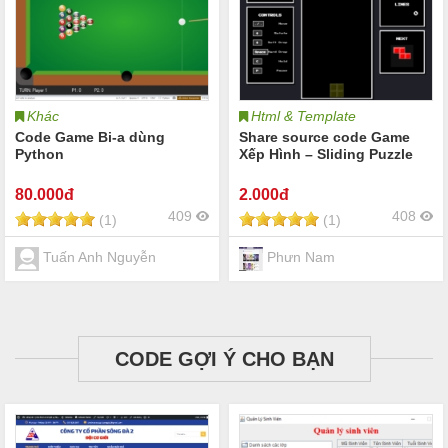
Khác
Html & Template
Code Game Bi-a dùng
Share source code Game
Python
Xếp Hình – Sliding Puzzle
80
.000đ
2
.000đ
409
408
(1)
(1)
Tuấn Anh Nguyễn
Phưn Nam
CODE GỢI Ý CHO BẠN