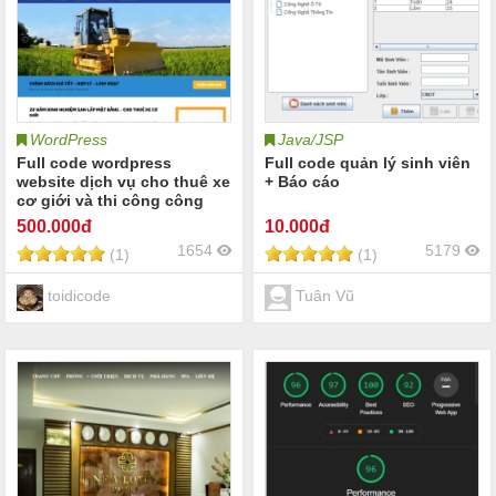
WordPress
Java/JSP
Full code wordpress
Full code quản lý sinh viên
website dịch vụ cho thuê xe
+ Báo cáo
cơ giới và thi công công
trình
500
.000đ
10
.000đ
1654
5179
(1)
(1)
toidicode
Tuân Vũ