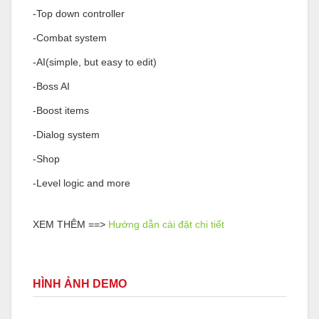
-Top down controller
-Combat system
-AI(simple, but easy to edit)
-Boss AI
-Boost items
-Dialog system
-Shop
-Level logic and more
XEM THÊM ==>
Hướng dẫn cài đặt chi tiết
HÌNH ẢNH DEMO