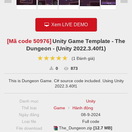
Xem LIVE DEMO
[Mã code
50976
]
Unity Game Template - The
Dungeon - (Unity 2022.3.40f1)
★★★★★
★★★★★
★★★★★
(
1 Đánh giá
)
0
873
This is Dungeon Game. C# source code included. Using Unity
2022.3.40f1
Danh mục
Unity
Thể loại
Game
Hành động
Ngày đăng
08-9-2024
Loại file
Full code
The_Dungeon.zip
[12.7 MB]
File download