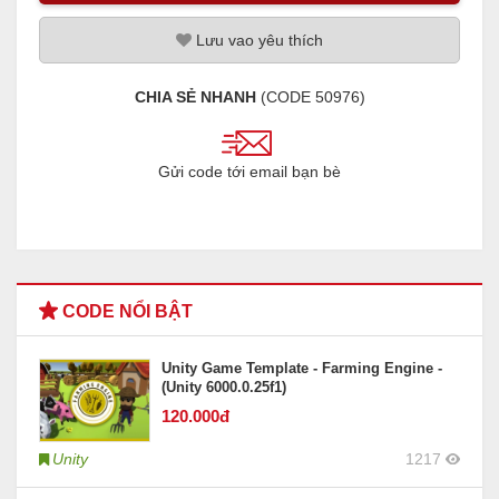
Lưu
vao
yêu thích
CHIA SẺ NHANH
(CODE
50976
)
Gửi code tới email bạn bè
CODE NỔI BẬT
Unity Game Template - Farming Engine -
(Unity 6000.0.25f1)
120
.000đ
Unity
1217