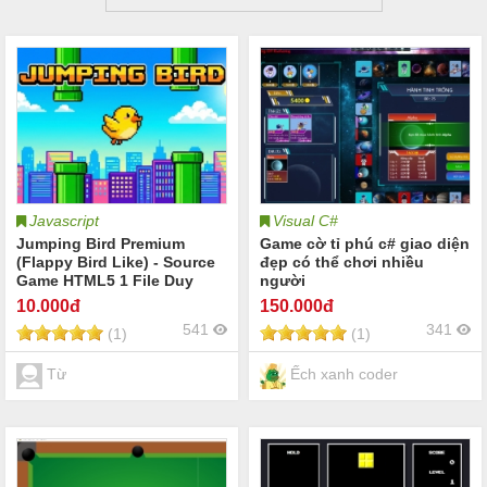
Javascript
Visual C#
Jumping Bird Premium
Game cờ tỉ phú c# giao diện
(Flappy Bird Like) - Source
đẹp có thể chơi nhiều
Game HTML5 1 File Duy
người
Nhất, Chuẩn OOP, Dễ Tùy
10
.000đ
150
.000đ
Biến (No Framework)
541
341
(1)
(1)
Từ
Ếch xanh coder