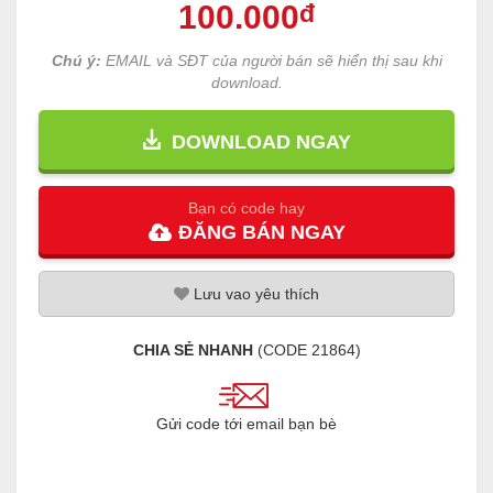
100
.000
đ
Chú ý:
EMAIL và SĐT của người bán sẽ hiển thị sau khi
download.
DOWNLOAD NGAY
Bạn có code hay
ĐĂNG
BÁN
NGAY
Lưu
vao
yêu thích
CHIA SẺ NHANH
(CODE
21864
)
Gửi code tới email bạn bè