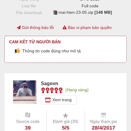
Loại file
Full code
mai-hien-23-05.zip
[148 MB]
File download
Gửi thông báo lỗi
Báo vi phạm bản quyền
CAM KẾT TỪ NGƯỜI BÁN
Thông tin code đúng như mô tả
Sagovn
(Hạng vàng)
Xem trang
Source code
Đánh giá (
39
)
Ngày tham gia
39
5/5
28/4/2017