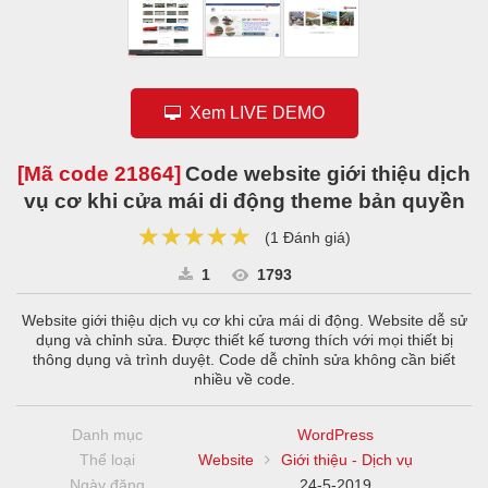
Xem LIVE DEMO
[Mã code
21864
]
Code website giới thiệu dịch
vụ cơ khi cửa mái di động theme bản quyền
★★★★★
★★★★★
★★★★★
(
1 Đánh giá
)
1
1793
Website giới thiệu dịch vụ cơ khi cửa mái di động. Website dễ sử
dụng và chỉnh sửa. Được thiết kế tương thích với mọi thiết bị
thông dụng và trình duyệt. Code dễ chỉnh sửa không cần biết
nhiều về code.
Danh mục
WordPress
Thể loại
Website
Giới thiệu - Dịch vụ
Ngày đăng
24-5-2019