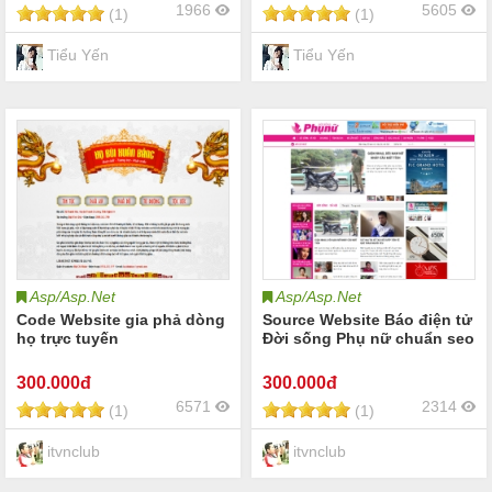
1966
5605
(1)
(1)
Tiểu Yến
Tiểu Yến
Asp/Asp.Net
Asp/Asp.Net
Code Website gia phả dòng
Source Website Báo điện tử
họ trực tuyến
Đời sống Phụ nữ chuẩn seo
300
.000đ
300
.000đ
6571
2314
(1)
(1)
itvnclub
itvnclub