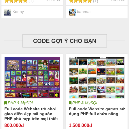
(1)
(1)
Kenny
banmai
CODE GỢI Ý CHO BẠN
PHP & MySQL
PHP & MySQL
Full code Website trò chơi
Full code Website games sử
giao diện đẹp mã nguồn
dụng PHP full chức năng
PHP phù hợp trên mọi thiết
bị
800
.000đ
1.500
.000đ