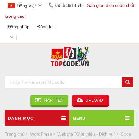
0966.361.875
Sàn giao dịch code chất
Tiếng Việt
lượng cao!
Đăng nhập
Đăng kí
NẠP TIỀN
UPLOAD
DANH MỤC
MENU
Trang chủ
WordPress
Website "Giới thiệu - Dịch vụ"
Code